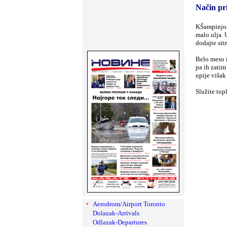
Način pr
KŠampinjone
malo ulja. 
dodajte sit
Belo meso i
pa ih zatim
upije viša
Služite topl
Aerodrom/Airport Toronto
Dolazak-Arrivals
Odlazak-Departures