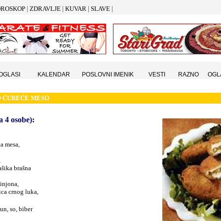
|
|
|
|
ROSKOP
ZDRAVLJE
KUVAR
SLAVE
 OGLASI
KALENDAR
POSLOVNI IMENIK
VESTI
RAZNO
OGL
O
Ć
URE
Ć
E MESO
a 4 osobe):
la mesa,
,
ašika brašna
injona,
ca crnog luka,
un, so, biber