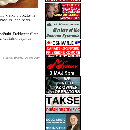
vrlo kratko propržite na
Posolite, pobiberite,
ečurki. Preklopite filete
na kuhinjski papir da
Promena izvrsena: 20 Feb 2010