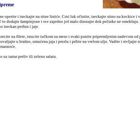
ipreme
 operite i iseckajte na sitne listiće. Crni luk očistite, iseckajte sitno na kockice i 
U to dodajte šampinjone i sve zajedno još malo dinstajte dok pečurke ne omekšaju. 
no iseckan peršun i jaje.
secite na filete, istucite tučkom za meso i svaki punite pripremljenim nadevom od p
 uvaljajte u brašno, umućena jaja i prezlu i pržite na vrelom ulju. Vadite i stvljajte 
k masnoće.
o uz tartar preliv ili zelenu salatu.