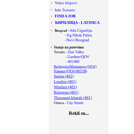
Video klipovi
Info Toronto
FIND A JOB
ЋИРИЛИЦА
-
LATINICA
-
Ada Ciganlija
Beograd
-
Trg Nikole Pašića
-
Novi Beograd
Stanje na putevima
Toronto -
Don Valley
-
Gardiner/QEW
-
401/400
Burlington/Mississauga (QEW)
Niagara (QEW/405/58)
Sarnia (402)
London (401)
Windsor (401)
Kingston (401)
Thousand Islands (401)
Ottawa -
City Streets
Rekli su...