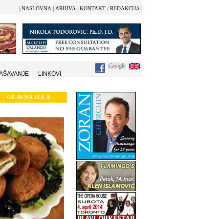
|
|
|
|
NASLOVNA
ARHIVA
KONTAKT / REDAKCIJA
AŠAVANJE
LINKOVI
GLAVNA JELA