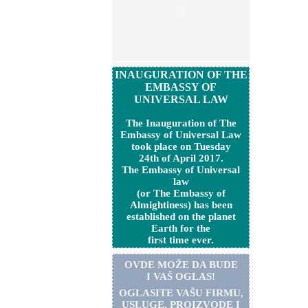
INAUGURATION OF THE
EMBASSY OF
UNIVERSAL LAW
The Inauguration of The
Embassy of Universal Law
took place on Tuesday
24th of April 2017.
The Embassy of Universal
law
(or The Embassy of
Almightiness) has been
established on the planet
Earth for the
first time ever.
OVDE MOŽE DA BUDE
I VAŠ OGLAS!
OGLASITE VA
Š
U FIRMU,
USLUGE, PROIZVODE I