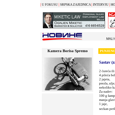
|
|
|
|
SRPSKA ZAJEDNICA
INTERVJU
HO
U FOKUSU
MALI
Kamera Borisa Spremo
PUNJEN
Sastav (z
2 ćureća ili
4 pileća be
2 jajeta,
prezla, ulje
nekoliko k
Za nadev:
100 g šamp
manja glavi
1 jaje,
seckan perš