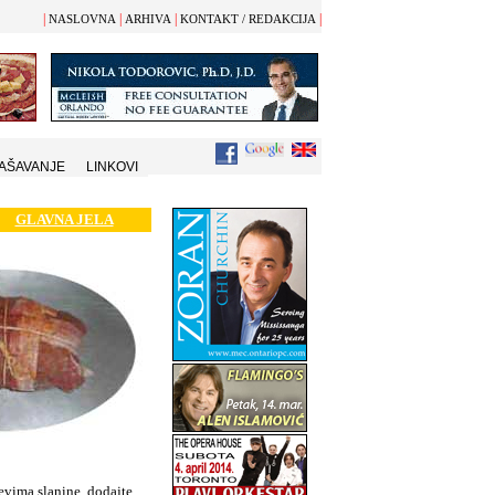
|
|
|
|
NASLOVNA
ARHIVA
KONTAKT / REDAKCIJA
AŠAVANJE
LINKOVI
GLAVNA JELA
jevima slanine, dodajte