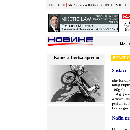
|
|
|
|
SRPSKA ZAJEDNICA
INTERVJU
HO
U FOKUSU
MALI
Kamera Borisa Spremo
ROLAT O
Sastav:
glavica crn
600g kupus
100g slanin
1.5kg gove
4 tanka lis
peršun, so, 
kašika gust
Način pr
Obarite sec