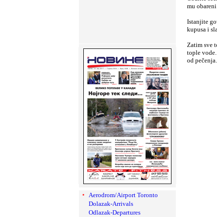
mu obareni 
Istanjite g
kupusa i sl
Zatim sve t
tople vode
od pečenja.
Aerodrom/Airport Toronto
Dolazak-Arrivals
Odlazak-Departures