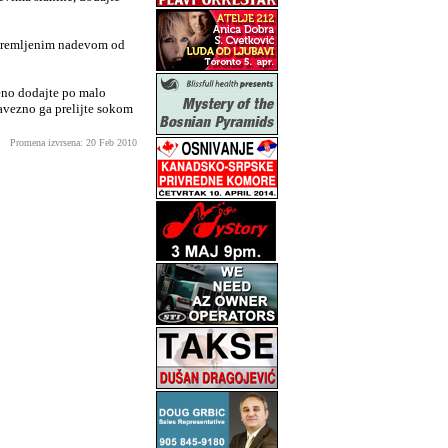
ripremljenim nadevom od
meno dodajte po malo
avezno ga prelijte sokom
Promena izvrsena: 20 Feb 2010