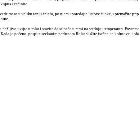
kupus i začinite.
oveđe meso u veliku tanju šniclu, po njemu poređajte listove šunke, i premažite p
anine.
o pažljivo uvijte u rolat i stavite da se peče u rerni na srednjoj temperaturi. Povre
. Kada je pečeno
pospite seckanim peršunom.Rolat služite isečen na kolutove, i ob