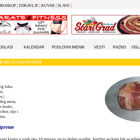
|
|
|
|
ROSKOP
ZDRAVLJE
KUVAR
SLAVE
 OGLASI
KALENDAR
POSLOVNI IMENIK
VESTI
RAZNO
OGL
D MESA SA KUPUSOM
og luka,
a,
e,|
đeg mesa,
ta šunke,
biber, ulje i
ina
ipreme
kani kupus u vodi oko 10 minuta, pa ga dobro ocedite. Ispržite seckani luk sa režn