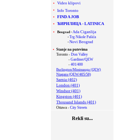
Video klipovi
Info Toronto
FIND A JOB
ЋИРИЛИЦА
-
LATINICA
-
Ada Ciganlija
Beograd
-
Trg Nikole Pašića
-
Novi Beograd
Stanje na putevima
Toronto -
Don Valley
-
Gardiner/QEW
-
401/400
Burlington/Mississauga (QEW)
Niagara (QEW/405/58)
Sarnia (402)
London (401)
Windsor (401)
Kingston (401)
Thousand Islands (401)
Ottawa -
City Streets
Rekli su...