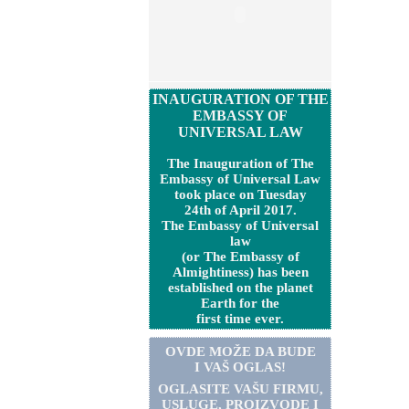
INAUGURATION OF THE
EMBASSY OF
UNIVERSAL LAW
The Inauguration of The
Embassy of Universal Law
took place on Tuesday
24th of April 2017.
The Embassy of Universal
law
(or The Embassy of
Almightiness) has been
established on the planet
Earth for the
first time ever.
OVDE MOŽE DA BUDE
I VAŠ OGLAS!
OGLASITE VA
Š
U FIRMU,
USLUGE, PROIZVODE I