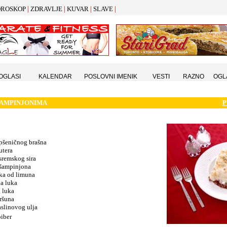
|
|
|
|
ROSKOP
ZDRAVLJE
KUVAR
SLAVE
 OGLASI
KALENDAR
POSLOVNI IMENIK
VESTI
RAZNO
OGL
AMPINJONIMA
P
pšeničnog brašna
utera
sremskog sira
šampinjona
oka od limuna
na luka
 luka
ršuna
aslinovog ulja
biber