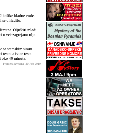
 2 kašike hladne vode.
i se ohladilo.
 limuna. Oljuštiti mladi
ti u već zagrejano ulje.
ce sa sremskim sirom.
testo, a ivice testa
ni oko 40 minuta.
Promena izvrsena: 20 Feb 2010