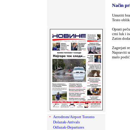
Način pr
Umutiti bra
Testo oblik
Oprati peču
crni luk i i
Zatim dodat
Zagrejati r
Napraviti s
malo podići
Aerodrom/Airport Toronto
Dolazak-Arrivals
Odlazak-Departures