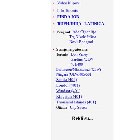
Video klipovi
Info Toronto
FIND A JOB
ЋИРИЛИЦА
-
LATINICA
-
Ada Ciganlija
Beograd
-
Trg Nikole Pašića
-
Novi Beograd
Stanje na putevima
Toronto -
Don Valley
-
Gardiner/QEW
-
401/400
Burlington/Mississauga (QEW)
Niagara (QEW/405/58)
Sarnia (402)
London (401)
Windsor (401)
Kingston (401)
Thousand Islands (401)
Ottawa -
City Streets
Rekli su...