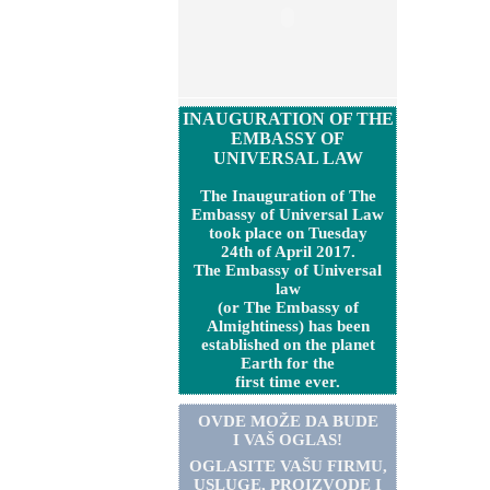
INAUGURATION OF THE
EMBASSY OF
UNIVERSAL LAW
The Inauguration of The
Embassy of Universal Law
took place on Tuesday
24th of April 2017.
The Embassy of Universal
law
(or The Embassy of
Almightiness) has been
established on the planet
Earth for the
first time ever.
OVDE MOŽE DA BUDE
I VAŠ OGLAS!
OGLASITE VA
Š
U FIRMU,
USLUGE, PROIZVODE I