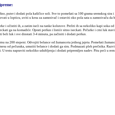
ipreme:
šno, puter i dodati pola kašičice soli. Sve to pomešati sa 100 grama sremskog sira i
ovati u lopticu, uviti u kesu za zamrzivač i ostaviti oko pola sata u zamrzivaču da b
rke i očistiti ih, a zatim iseći na tanke kolutove. Preliti ih sa nekoliko kapi soka od
seckati ga na komadiće. Oprati peršun i listiće sitno iseckati. Pečurke i crni luk stavi
i beli luk i sve dinstati 3-4 minuta, pa začiniti i dodati peršun.
ernu na 200 stepeni. Odvojiti belance od žumanceta jednog jajeta. Pomešati žuman
mesu od pečuraka, umutiti belance i dodati ga siru. Podmazati pleh prečnika. Razviti 
. U testu napraviti nekoliko udubljenja i dodati pripremljen nadev. Pitu peći u rer