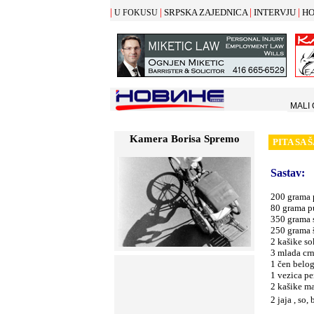
|
|
|
|
SRPSKA ZAJEDNICA
INTERVJU
HO
U FOKUSU
MALI
Kamera Borisa Spremo
PITA SA
Š
Sastav:
200 grama 
80 grama p
350 grama 
250 grama 
2 kašike s
3 mlada cr
1 čen belog
1 vezica pe
2 kašike m
2 jaja , so, 