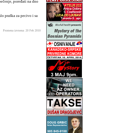
pečenje, poređati na dno
lo praška za pecivo i sa
Promena izvrsena: 20 Feb 2010