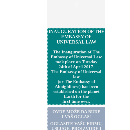
INAUGURATION OF THE
EMBASSY OF
UNIVERSAL LAW
The Inauguration of The
Embassy of Universal Law
took place on Tuesday
24th of April 2017.
The Embassy of Universal
law
(or The Embassy of
Almightiness) has been
established on the planet
Earth for the
first time ever.
OVDE MOŽE DA BUDE
I VAŠ OGLAS!
OGLASITE VA
Š
U FIRMU,
USLUGE, PROIZVODE I