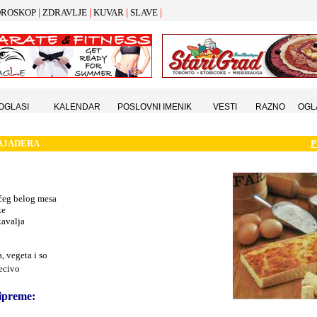
|
|
|
|
ROSKOP
ZDRAVLJE
KUVAR
SLAVE
 OGLASI
KALENDAR
POSLOVNI IMENIK
VESTI
RAZNO
OGL
AJADERA
P
ećeg belog mesa
ke
kavalja
, vegeta i so
ecivo
ipreme: