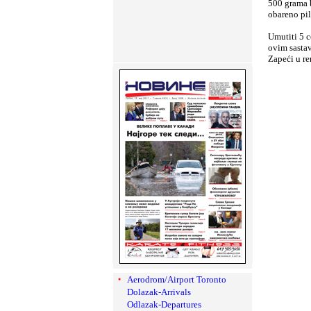
500 grama b
obareno pil
Umutiti 5 c
ovim sastav
Zapeći u re
Aerodrom/Airport Toronto
Dolazak-Arrivals
Odlazak-Departures