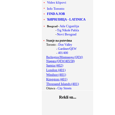
Video klipovi
Info Toronto
FIND A JOB
ЋИРИЛИЦА
-
LATINICA
-
Ada Ciganlija
Beograd
-
Trg Nikole Pašića
-
Novi Beograd
Stanje na putevima
Toronto -
Don Valley
-
Gardiner/QEW
-
401/400
Burlington/Mississauga (QEW)
Niagara (QEW/405/58)
Sarnia (402)
London (401)
Windsor (401)
Kingston (401)
Thousand Islands (401)
Ottawa -
City Streets
Rekli su...