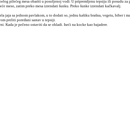
elog pilećeg mesa obariti u posoljenoj vodi. U pripremljenu tepsiju ili posudu za 
eće meso, zatim preko mesa izrendati šunku. Preko šunke izrendati kačkavalj.
ela jaja sa jednom pavlakom, u to dodati so, jednu kašiku brašna, vegetu, biber i ma
om preliti poređani sastav u tepsiji.
rni. Kada je pečeno ostaviti da se ohladi. Iseći na kocke kao bajadere.