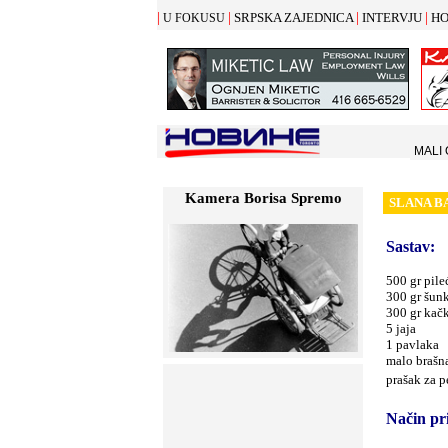
|
|
|
|
SRPSKA ZAJEDNICA
INTERVJU
HO
U FOKUSU
MALI
Kamera Borisa Spremo
SLANA B
Sastav:
500 gr pil
300 gr šun
300 gr kač
5 jaja
1 pavlaka
malo brašna
prašak za p
Način pr