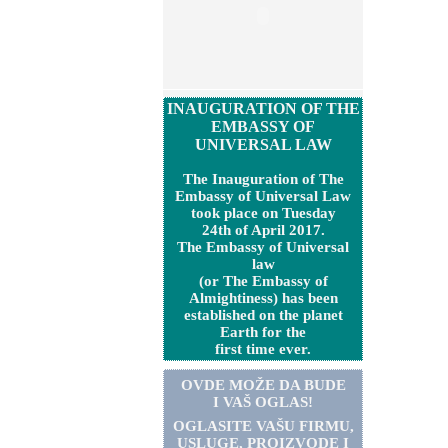
INAUGURATION OF THE
EMBASSY OF
UNIVERSAL LAW
The Inauguration of The
Embassy of Universal Law
took place on Tuesday
24th of April 2017.
The Embassy of Universal
law
(or The Embassy of
Almightiness) has been
established on the planet
Earth for the
first time ever.
OVDE MOŽE DA BUDE
I VAŠ OGLAS!
OGLASITE VA
Š
U FIRMU,
USLUGE, PROIZVODE I