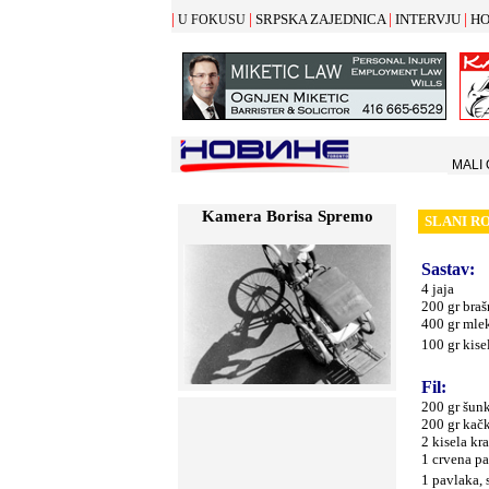
|
|
|
|
SRPSKA ZAJEDNICA
INTERVJU
HO
U FOKUSU
MALI
Kamera Borisa Spremo
SLANI R
Sastav:
4 jaja
200 gr braš
400 gr mle
100 gr kise
Fil:
200 gr šun
200 gr kač
2 kisela kr
1 crvena pa
1 pavlaka, s