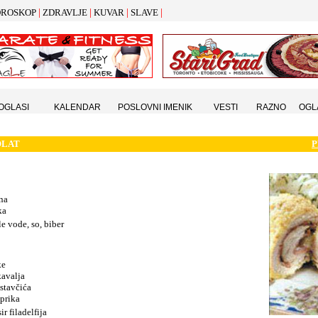
|
|
|
|
ROSKOP
ZDRAVLJE
KUVAR
SLAVE
 OGLASI
KALENDAR
POSLOVNI IMENIK
VESTI
RAZNO
OGL
OLAT
P
na
ka
le vode, so, biber
ke
kavalja
astavčića
prika
ir filadelfija