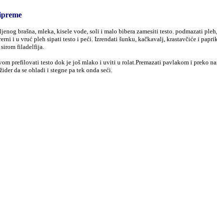
ipreme
jenog brašna, mleka, kisele vode, soli i malo bibera zamesiti testo. podmazati pleh
rerni i u vruć pleh sipati testo i peći. Izrendati šunku, kačkavalj, krastavčiće i papr
sirom filadelfija.
om prefilovati testo dok je još mlako i uviti u rolat.Premazati pavlakom i preko na
ižider da se ohladi i stegne pa tek onda seći.