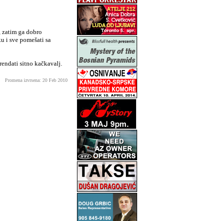
, zatim ga dobro
iku i sve pomešati sa
rendati sitno kačkavalj.
Promena izvrsena: 20 Feb 2010