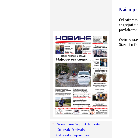
Način pr
Od pripreml
zagrejati u 
pavlakom i 
Ovim sastav
Staviti u fr
Aerodrom/Airport Toronto
Dolazak-Arrivals
Odlazak-Departures