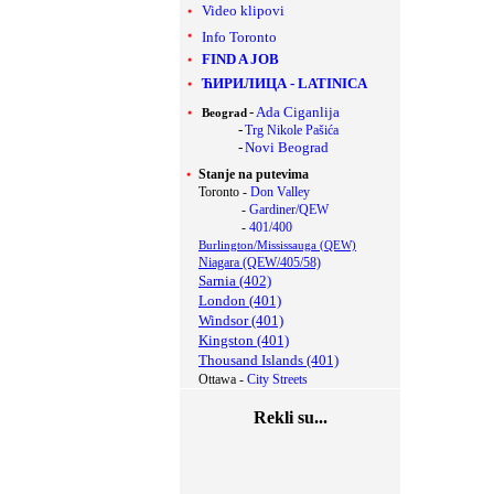
Video klipovi
Info Toronto
FIND A JOB
ЋИРИЛИЦА
-
LATINICA
-
Ada Ciganlija
Beograd
-
Trg Nikole Pašića
-
Novi Beograd
Stanje na putevima
Toronto -
Don Valley
-
Gardiner/QEW
-
401/400
Burlington/Mississauga (QEW)
Niagara (QEW/405/58)
Sarnia (402)
London (401)
Windsor (401)
Kingston (401)
Thousand Islands (401)
Ottawa -
City Streets
Rekli su...