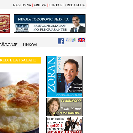
|
|
|
|
NASLOVNA
ARHIVA
KONTAKT / REDAKCIJA
AŠAVANJE
LINKOVI
REDJELA I SALATE