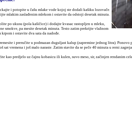
kajte i potopite u čašu mlake vode kojoj ste dodali kašiku lozovače.
ijte mlakim zaslađenim mlekom i ostavite da odstoji desetak minuta.
lite po ukusu (pola kašičice) i dodajte kvasac rastopljen u mleku,
ene smokve, pa mesite desetak minuta. Testo zatim prekrijte vlažnom
 krpom i ostavite dva sata da nadođe.
emesite i preručite u podmazan duguljast kalup (zapremine jednog litra). Ponovo p
još sat vremena i još malo naraste. Zatim stavite da se peče 40 minuta u rerni zagrej
ite kao predjelo uz čajnu kobasicu ili kulen, suvo meso, sir, začinjen rendanim ce