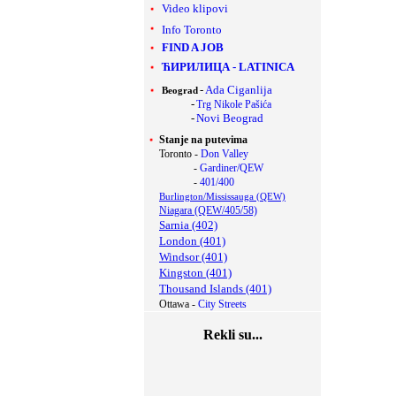
Video klipovi
Info Toronto
FIND A JOB
ЋИРИЛИЦА
-
LATINICA
-
Ada Ciganlija
Beograd
-
Trg Nikole Pašića
-
Novi Beograd
Stanje na putevima
Toronto -
Don Valley
-
Gardiner/QEW
-
401/400
Burlington/Mississauga (QEW)
Niagara (QEW/405/58)
Sarnia (402)
London (401)
Windsor (401)
Kingston (401)
Thousand Islands (401)
Ottawa -
City Streets
Rekli su...