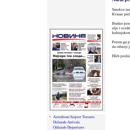
Smokve isec
Kvasac prel
Brašno poso
ulje i oceđ
kuhinjskom
Potom ga pr
da odstoji 
Hleb posluž
Aerodrom/Airport Toronto
Dolazak-Arrivals
Odlazak-Departures