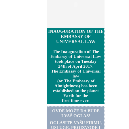
INAUGURATION OF THE
EMBASSY OF
UNIVERSAL LAW
The Inauguration of The
Embassy of Universal Law
took place on Tuesday
24th of April 2017.
The Embassy of Universal
law
(or The Embassy of
Almightiness) has been
established on the planet
Earth for the
first time ever.
OVDE MOŽE DA BUDE
I VAŠ OGLAS!
OGLASITE VA
Š
U FIRMU,
USLUGE, PROIZVODE I