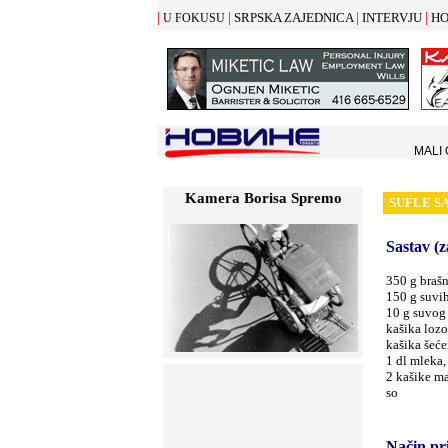
|
|
|
|
SRPSKA ZAJEDNICA
INTERVJU
HO
U FOKUSU
MALI
Kamera Borisa Spremo
SUFLE S
Sastav (z
350 g brašn
150 g suvi
10 g suvog
kašika lozo
kašika šeće
1 dl mleka,
2 kašike ma
so
Način pr