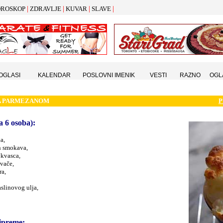
|
|
|
|
ROSKOP
ZDRAVLJE
KUVAR
SLAVE
 OGLASI
KALENDAR
POSLOVNI IMENIK
VESTI
RAZNO
OGL
A PARMEZANOM
P
a 6 osoba):
a,
h smokava,
 kvasca,
vače,
ra,
slinovog ulja,
ipreme: