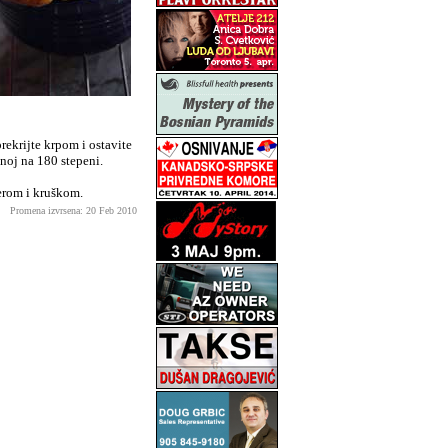
rekrijte krpom i ostavite
anoj na 180 stepeni.
lerom i kruškom.
Promena izvrsena: 20 Feb 2010