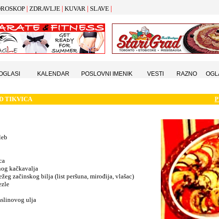
|
|
|
|
ROSKOP
ZDRAVLJE
KUVAR
SLAVE
 OGLASI
KALENDAR
POSLOVNI IMENIK
VESTI
RAZNO
OGL
D TIKVICA
P
leb
ca
nog kačkavalja
ežeg začinskog bilja (list peršuna, mirođija, vlašac)
ezle
aslinovog ulja