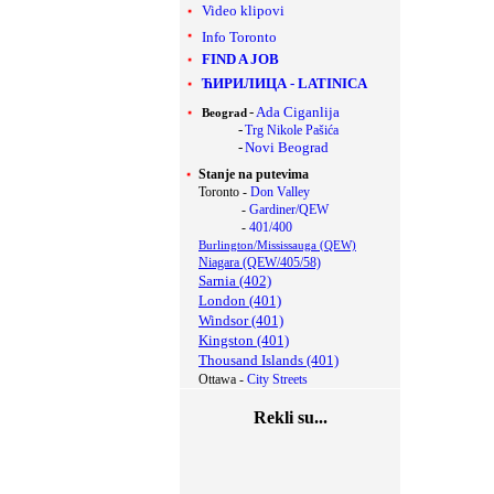
Video klipovi
Info Toronto
FIND A JOB
ЋИРИЛИЦА
-
LATINICA
-
Ada Ciganlija
Beograd
-
Trg Nikole Pašića
-
Novi Beograd
Stanje na putevima
Toronto -
Don Valley
-
Gardiner/QEW
-
401/400
Burlington/Mississauga (QEW)
Niagara (QEW/405/58)
Sarnia (402)
London (401)
Windsor (401)
Kingston (401)
Thousand Islands (401)
Ottawa -
City Streets
Rekli su...