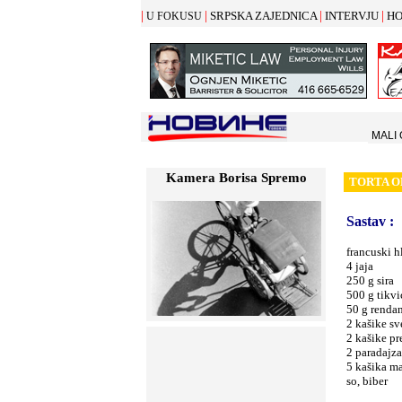
|
|
|
|
SRPSKA ZAJEDNICA
INTERVJU
HO
U FOKUSU
MALI
Kamera Borisa Spremo
TORTA O
Sastav
:
francuski h
4 jaja
250 g sira
500 g tikvi
50 g renda
2 kašike sv
2 kašike pr
2 paradajza
5 kašika m
so, biber