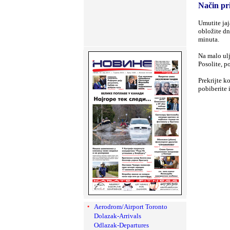
Način pr
Umutite jaj
obložite dn
minuta.
Na malo ulj
Posolite, p
Prekrijte k
pobiberite 
Aerodrom/Airport Toronto
Dolazak-Arrivals
Odlazak-Departures