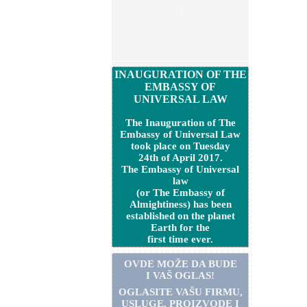
INAUGURATION OF THE
EMBASSY OF
UNIVERSAL LAW
The Inauguration of The
Embassy of Universal Law
took place on Tuesday
24th of April 2017.
The Embassy of Universal
law
(or The Embassy of
Almightiness) has been
established on the planet
Earth for the
first time ever.
OVDE MOŽE DA BUDE
I VAŠ OGLAS!
OGLASITE VA
Š
U FIRMU,
USLUGE, PROIZVODE I