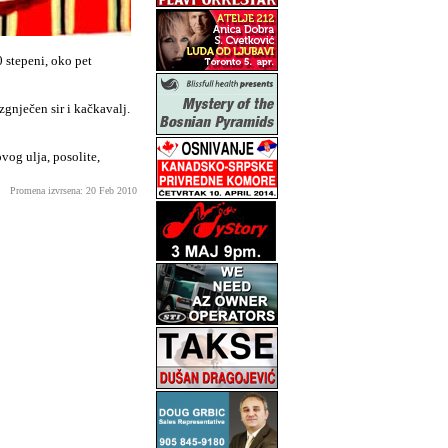
0 stepeni, oko pet
zgnječen sir i kačkavalj.
vog ulja, posolite,
Promena izvrsena: 20 Feb 2010