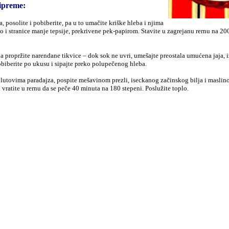
ipreme:
a, posolite i pobiberite, pa u to umačite kriške hleba i njima
o i stranice manje tepsije, prekrivene pek-papirom. Stavite u zagrejanu rernu na 20
a propržite narendane tikvice – dok sok ne uvri, umešajte preostala umućena jaja, i
obiberite po ukusu i sipajte preko polupečenog hleba.
olutovima paradajza, pospite mešavinom prezli, iseckanog začinskog bilja i maslino
i vratite u rernu da se peče 40 minuta na 180 stepeni. Poslužite toplo.