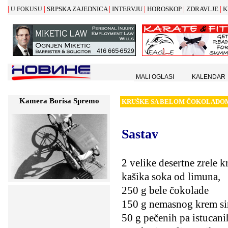
|
|
|
|
|
|
SRPSKA ZAJEDNICA
INTERVJU
HOROSKOP
ZDRAVLJE
K
U FOKUSU
MALI OGLASI
KALENDAR
Kamera Borisa Spremo
KRU
Š
KE SA BELOM
Č
OKOLADO
Sastav
2 velike desertne zrele k
kašika soka od limuna,
250 g bele čokolade
150 g nemasnog krem si
50 g pečenih pa istucani