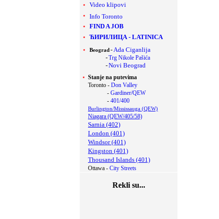
Video klipovi
Info Toronto
FIND A JOB
ЋИРИЛИЦА
-
LATINICA
-
Ada Ciganlija
Beograd
-
Trg Nikole Pašića
-
Novi Beograd
Stanje na putevima
Toronto -
Don Valley
-
Gardiner/QEW
-
401/400
Burlington/Mississauga (QEW)
Niagara (QEW/405/58)
Sarnia (402)
London (401)
Windsor (401)
Kingston (401)
Thousand Islands (401)
Ottawa -
City Streets
Rekli su...