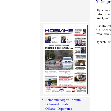
Način pr
Oljuštene i
Sklonite sa
cimet, vani
Lisnato tes
fila. Koru 
testa i fil
Ispečenu št
Aerodrom/Airport Toronto
Dolazak-Arrivals
Odlazak-Departures