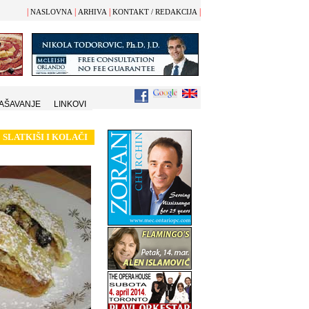
|
|
|
|
NASLOVNA
ARHIVA
KONTAKT / REDAKCIJA
AŠAVANJE
LINKOVI
SLATKIŠI I KOL
AČI