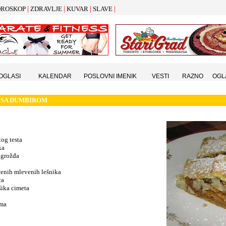
|
|
|
|
ROSKOP
ZDRAVLJE
KUVAR
SLAVE
 OGLASI
KALENDAR
POSLOVNI IMENIK
VESTI
RAZNO
OGL
 SA
Đ
UMBIROM
tog testa
ka
 grožđa
čenih mlevenih lešnika
ca
ašika cimeta
uma