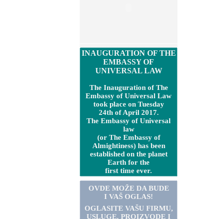
INAUGURATION OF THE
EMBASSY OF
UNIVERSAL LAW
The Inauguration of The
Embassy of Universal Law
took place on Tuesday
24th of April 2017.
The Embassy of Universal
law
(or The Embassy of
Almightiness) has been
established on the planet
Earth for the
first time ever.
OVDE MOŽE DA BUDE
I VAŠ OGLAS!
OGLASITE VA
Š
U FIRMU,
USLUGE, PROIZVODE I