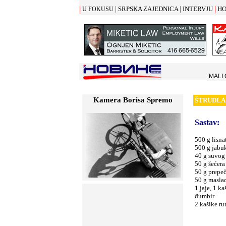
|
|
|
|
SRPSKA ZAJEDNICA
INTERVJU
HO
U FOKUSU
MALI
Kamera Borisa Spremo
Š
TRUDLA
Sastav
:
500 g lisna
500 g jabu
40 g suvog
50 g šećera
50 g prepe
50 g masla
1 jaje, 1 k
đumbir
2 kašike r