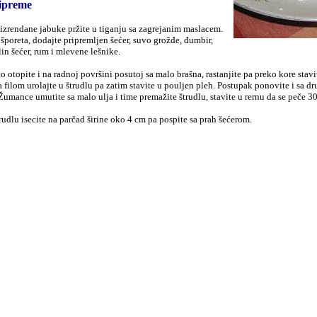
ipreme
 izrendane jabuke pržite u tiganju sa zagrejanim maslacem.
 šporeta, dodajte pripremljen šećer, suvo grožđe, đumbir,
lin šećer, rum i mlevene lešnike.
to otopite i na radnoj površini posutoj sa malo brašna, rastanjite pa preko kore sta
sa filom urolajte u štrudlu pa zatim stavite u pouljen pleh. Postupak ponovite i sa 
a. Žumance umutite sa malo ulja i time premažite štrudlu, stavite u rernu da se peče 
rudlu isecite na parčad širine oko 4 cm pa pospite sa prah šećerom.