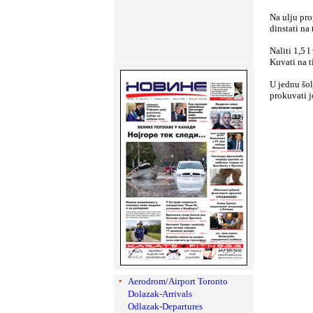
Na ulju pro
dinstati na
Naliti 1,5 
Kuvati na t
U jednu šol
prokuvati j
Aerodrom/Airport Toronto
Dolazak-Arrivals
Odlazak-Departures