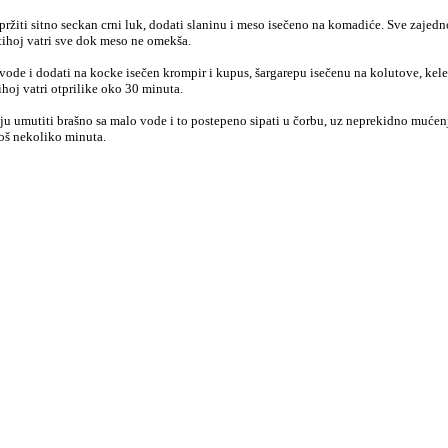
pržiti sitno seckan crni luk, dodati slaninu i meso isečeno na komadiće. Sve zajedn
 tihoj vatri sve dok meso ne omekša.
l vode i dodati na kocke isečen krompir i kupus, šargarepu isečenu na kolutove, kel
ihoj vatri otprilike oko 30 minuta.
ju umutiti brašno sa malo vode i to postepeno sipati u čorbu, uz neprekidno mućen
oš nekoliko minuta.