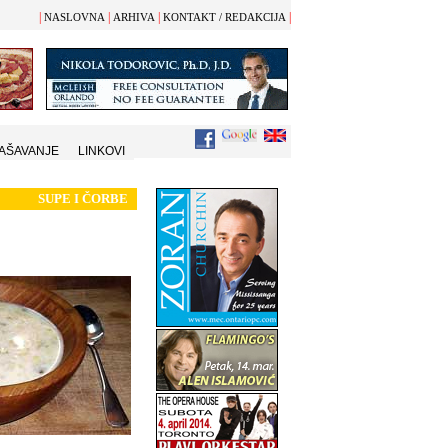
|
|
|
|
NASLOVNA
ARHIVA
KONTAKT / REDAKCIJA
AŠAVANJE
LINKOVI
SUPE I
Č
ORBE