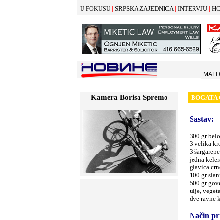
|
|
|
|
SRPSKA ZAJEDNICA
INTERVJU
HO
U FOKUSU
MALI
Kamera Borisa Spremo
BOGATA 
Sastav
:
300 gr bel
3 velika k
3 šargarepe
jedna kele
glavica crn
100 gr slan
500 gr gov
ulje, veget
dve ravne k
Način pr