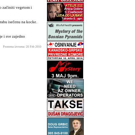
o začiniti vegetom i
erabu isečenu na kocke.
je i sve zajedno
Promena izvrsena: 20 Feb 2010