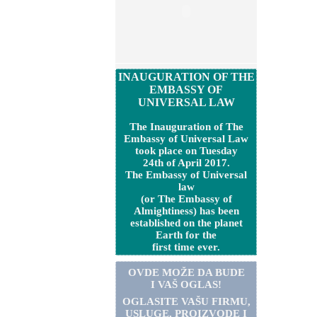
INAUGURATION OF THE
EMBASSY OF
UNIVERSAL LAW
The Inauguration of The
Embassy of Universal Law
took place on Tuesday
24th of April 2017.
The Embassy of Universal
law
(or The Embassy of
Almightiness) has been
established on the planet
Earth for the
first time ever.
OVDE MOŽE DA BUDE
I VAŠ OGLAS!
OGLASITE VA
Š
U FIRMU,
USLUGE, PROIZVODE I