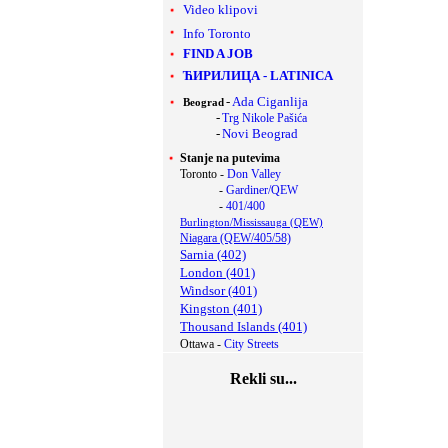
Video klipovi
Info Toronto
FIND A JOB
ЋИРИЛИЦА
-
LATINICA
-
Ada Ciganlija
Beograd
-
Trg Nikole Pašića
-
Novi Beograd
Stanje na putevima
Toronto -
Don Valley
-
Gardiner/QEW
-
401/400
Burlington/Mississauga (QEW)
Niagara (QEW/405/58)
Sarnia (402)
London (401)
Windsor (401)
Kingston (401)
Thousand Islands (401)
Ottawa -
City Streets
Rekli su...