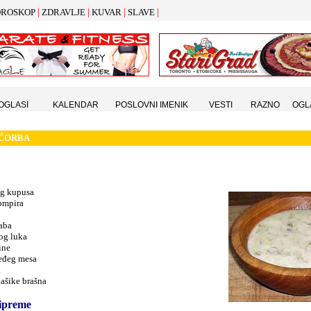
|
|
|
|
ROSKOP
ZDRAVLJE
KUVAR
SLAVE
 OGLASI
KALENDAR
POSLOVNI IMENIK
VESTI
RAZNO
OGL
ČORBA
og kupusa
rompira
raba
og luka
ine
eđeg mesa
a
ašike brašna
ipreme