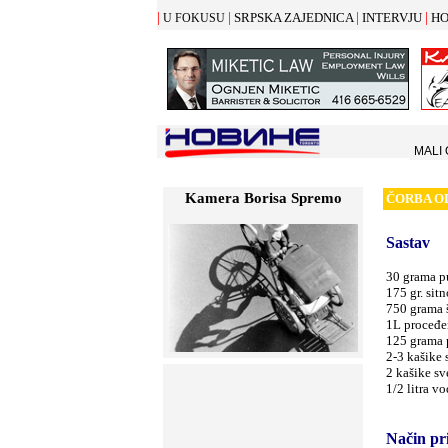
|
|
|
|
SRPSKA ZAJEDNICA
INTERVJU
HO
U FOKUSU
MALI
Kamera Borisa Spremo
ČORBA O
Sastav
30 grama p
175 gr. sit
750 grama 
1L proceđe
125 grama 
2-3 kašike 
2 kašike sv
1/2 litra vo
Način pr