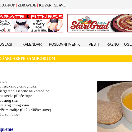
|
|
|
|
ROSKOP
ZDRAVLJE
KUVAR
SLAVE
 OGLASI
KALENDAR
POSLOVNI IMENIK
VESTI
RAZNO
OGL
D
ŠARGAREPE
SA MIRO
Đ
IJOM
utera
no iseckanog crnog luka
šargarepe, isečene na komadiće
ne sveže pileće supe
posnog sira
slatkog crnog vina
eže mirođije (ili 2 kašičice suve)
de, so i biber
ipreme