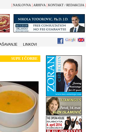
|
|
|
|
NASLOVNA
ARHIVA
KONTAKT / REDAKCIJA
AŠAVANJE
LINKOVI
SUPE I
Č
ORBE