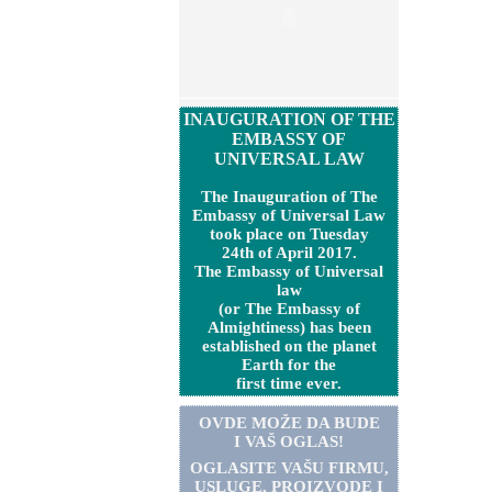
INAUGURATION OF THE
EMBASSY OF
UNIVERSAL LAW
The Inauguration of The
Embassy of Universal Law
took place on Tuesday
24th of April 2017.
The Embassy of Universal
law
(or The Embassy of
Almightiness) has been
established on the planet
Earth for the
first time ever.
OVDE MOŽE DA BUDE
I VAŠ OGLAS!
OGLASITE VA
Š
U FIRMU,
USLUGE, PROIZVODE I