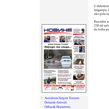
U dubokom s
šargarepu, 
oko pola sa
Procedite m
250 ml saču
da čorba pr
Aerodrom/Airport Toronto
Dolazak-Arrivals
Odlazak-Departures