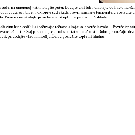
udu, na umerenoj vatri, istopite puter. Dodajte crni luk i dinstajte dok ne omekša,
supu, vodu, so i biber. Poklopite sud i kada provri, smanjite temperaturu i ostavite d
ta. Povremeno skidajte penu koja se skuplja na površini. Prohladite.
ešavinu kroz cediljku i sačuvajte tečnost u kojoj se povrće kuvalo.
Povrće ispasir
vane tečnosti. Ovaj pire dodajte u sud sa ostatkom tečnosti. Dobro promešajte dr
ovri, pa dodajte vino i mirođiju.Čorbu poslužite toplu ili hladnu.