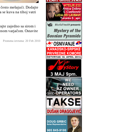
 često mešajući. Dodajte
a se kuva na tihoj vatri
ajte zajedno sa sirom i
venom varjačom. Ostavite
Promena izvrsena: 20 Feb 2010