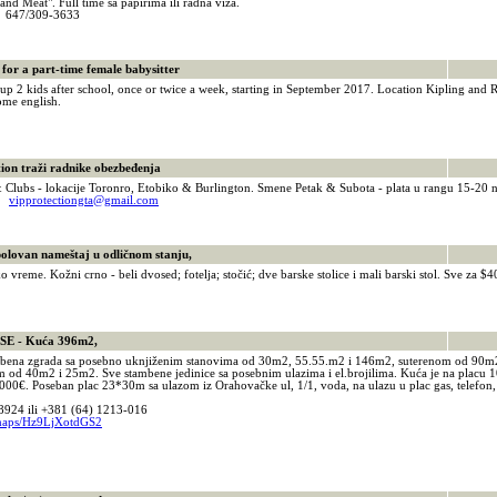
 and Meat". Full time sa papirima ili radna viza.
2 647/309-3633
or a part-time female babysitter
up 2 kids after school, once or twice a week, starting in September 2017. Location Kipling and 
ome english.
2
n traži radnike obezbeđenja
 Clubs - lokacije Toronro, Etobiko & Burlington. Smene Petak & Subota - plata u rangu 15-20 na
02
vipprotectiongta@gmail.com
ovan nameštaj u odličnom stanju,
o vreme. Kožni crno - beli dvosed; fotelja; stočić; dve barske stolice i mali barski stol. Sve za $4
5
 - Kuća 396m2,
bena zgrada sa posebno uknjiženim stanovima od 30m2, 55.55.m2 i 146m2, suterenom od 90m2
 od 40m2 i 25m2. Sve stambene jedinice sa posebnim ulazima i el.brojilima. Kuća je na placu 1
00€. Poseban plac 23*30m sa ulazom iz Orahovačke ul, 1/1, voda, na ulazu u plac gas, telefon, s
8924 ili +381 (64) 1213-016
l/maps/Hz9LjXotdGS2