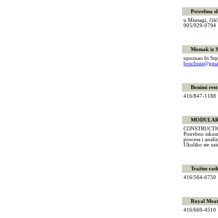
Potrebna slob
u Misisagi, čiš
905/929-079
Momak iz Srb
upoznao bi Srp
boschista@gma
Bonimi resto
416/847-118
MODULAR HO
CONSTRUCTI
Potrebno iskus
procesa i anali
Ukoliko ste zai
Tražim radni
416/564-675
Royal Meat t
416/669-451