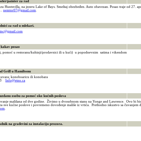
er/painter za rad
izu Huntsvilla, na jezeru Lake of Bays. Smeštaj obezbeđen. Auto obavezan. Posao traje od 27. apri
..
nemtor07@gmail.com
.
ici za rad u mlekari.
sinc@gmail.com
kakav posao
ni, pomoć u restoranu/kuhinji/prodavnici ili u kući) u popodnevnim satima i vikendom
7
 Grill u Hamiltonu
/kuvara; konoboaricu ili konobara
383
Info@etno.ca
danu osobu za pomoć oko kućnih poslova
vanje mališana od dve godine. Živimo u dvosobnom stanu na Yonge and Lawrence. Ovo bi bio pa
 za sve kućne poslove i povremeno dovođenje mališe iz vrtića. Prethodno iskustvo sa čuvanjem d
com
.
ik na građevini za instalaciju prozora.
0