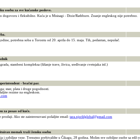
 osobu za sve kućanske poslove.
 dogovoru i fleksibilno. Kuća je u Misisagi - Dixie/Rathburn. Znanje engleskog nije potrebno.
6
ba.
odine, potrebna soba u Torontu od 20. aprila do 15. maja. Tih, pedantan, nepušač.
0
dnik
grada, stambeni kompleksa (šišanje trave, živica, sređivanje cvetnjaka itd.)
7
rintendent - bračni par.
ga; stan; plata i druge pogodnosti.
aljite rezime na engleskom.
l.com
 za posao od kuće.
e prodaji. Ako ste zainteresovani pošaljite email:
tara.njorldglobal@gmail.com
tuiran momak traži žensku osobu
a i ozbiljne veze. Trenutno prebivalište u Čikagu, 28 godina. Molim sve ozbiljne osobe sa edž-y