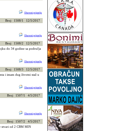
Obavesti prijatelja
Broj: 1508/1 12/5/2017
Obavesti prijatelja
Broj: 1508/2 12/5/2017
ojku do 34 godine sa područja
Obavesti prijatelja
Broj: 1508/3 12/5/2017
nta i imam dug životni staž u
Obavesti prijatelja
Broj: 1507/1 4/5/2017
Obavesti prijatelja
Broj: 1507/2 4/5/2017
e stvari od 2 CBM MIN