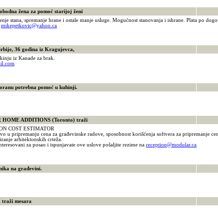
odna žena za pomoć starijoj ženi
ćenje stana, spremanje hrane i ostale manje usluge. Mogućnost stanovanja i ishrane. Plata po dog
4
mikepetkovic@yahoo.ca
ije, 36 godina iz Kragujevca,
kinju iz Kanade za brak.
il.com
ranu potrebna pomoć u kuhinji.
8
ME ADDITIONS (Toronto) traži
ON COST ESTIMATOR
tvo u pripremanju cena za građevinske radove, sposobnost korišćenja softvera za pripremanje c
ziranje arhitektonskih crteža.
nteresovani za posao i ispunjavate ove uslove pošaljite rezime na
reception@modular.ca
ka na građevini.
0
raži mesara
0