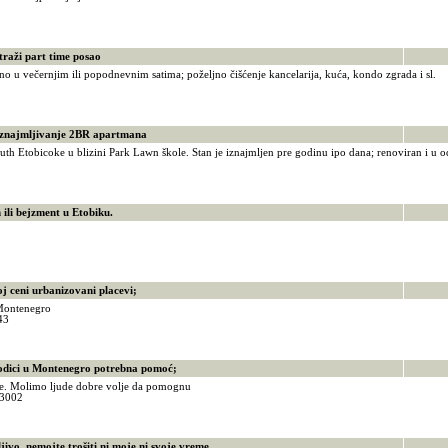
7
aži part time posao
no u večernjim ili popodnevnim satima; poželjno čišćenje kancelarija, kuća, kondo zgrada i sl.
1
ajmljivanje 2BR apartmana
uth Etobicoke u blizini Park Lawn škole. Stan je iznajmljen pre godinu ipo dana; renoviran i u o
1
li bejzment u Etobiku.
3
ceni urbanizovani placevi;
Montenegro
343
ici u Montenegro potrebna pomoć;
be. Molimo ljude dobre volje da pomognu
383002
vo, nemojte trošiti ni moje ni svoje vreme.