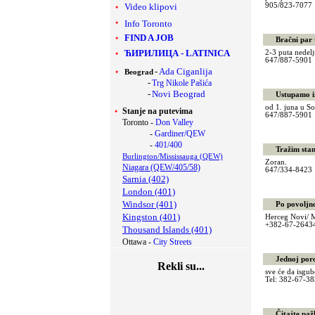
Video klipovi
905/823-707
Info Toronto
FIND A JOB
Bračni par tr
ЋИРИЛИЦА
-
LATINICA
2-3 puta nedelj
647/887-590
-
Ada Ciganlija
Beograd
-
Trg Nikole Pašića
-
Novi Beograd
Ustupamo izn
od 1. juna u So
Stanje na putevima
647/887-590
Toronto -
Don Valley
-
Gardiner/QEW
-
401/400
Tražim stan i
Burlington/Mississauga (QEW)
Zoran.
Niagara (QEW/405/58)
647/334-842
Sarnia (402)
London (401)
Windsor (401)
Po povoljnoj 
Kingston (401)
Herceg Novi/ 
+382-67-264
Thousand Islands (401)
Ottawa -
City Streets
Jednoj porod
Rekli su...
sve će da isgu
Tel: 382-67-
Čitajte pažlji