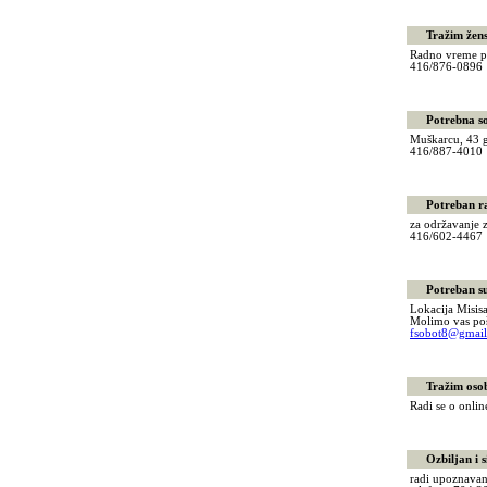
Tražim žensku
Radno vreme po
416/876-089
Potrebna so
Muškarcu, 43 g
416/887-401
Potreban ra
za održavanje z
416/602-446
Potreban supe
Lokacija Misisa
Molimo vas poš
fsobot8@gmai
Tražim osobu
Radi se o onlin
Ozbiljan i si
radi upoznavanj