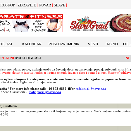
|
|
|
|
ROSKOP
ZDRAVLJE
KUVAR
SLAVE
 OGLASI
KALENDAR
POSLOVNI IMENIK
VESTI
RAZNO
OGL
SPLATNI
MALI OGLASI
N
si su:
ponuda za posao, traženje osoba za čuvanje dece, upoznavanje, prodaja privatnih stvari (nam
mljivanje, davanje časova i oglasi u kojima se nudi čuvanje dece i pomo
ć
u kući, čiscenje/ odr
ž
av
mo oglase u kojima tražite posao, a živite van Kanade i nemate regulisane papire za Kanadu
 više aktuelan. Oglasi se ažuriraju petkom.
acija / For more info please call: 416 892-9882 ili/or
redakcija1@novine.ca
 / Send Classifieds -
malioglasi1@novine.ca
ju sudbinu.
magiju i sve uroke i nagaze; pomaže u otklanjanu depresije i nervoze. Vraća voljenu osobu; re
54 578