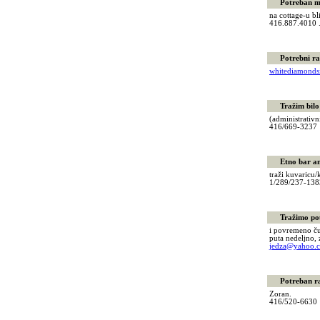
Potreban mol
na cottage-u bl
416.887.4010 .
Potrebni radn
whitediamond
Tražim bilo 
(administrativ
416/669-323
Etno bar and
traži kuvaricu
1/289/237-1
Tražimo pouz
i povremeno ču
puta nedeljno,
jedza@yahoo.
Potreban radn
Zoran.
416/520-663