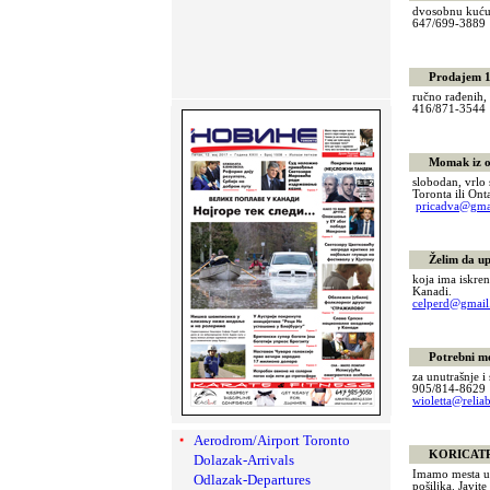
dvosobnu kuću 
647/699-388
Prodajem 10 
ručno rađenih, 
416/871-354
Momak iz ok
slobodan, vrlo
Toronta ili Onta
pricadva@gma
Želim da upo
koja ima iskren
Kanadi.
celperd@gmai
Potrebni mol
za unutrašnje i
905/814-8629 p
wioletta@reliab
Aerodrom/Airport Toronto
KORICATRAN
Dolazak-Arrivals
Imamo mesta u
Odlazak-Departures
pošiljka. Javite