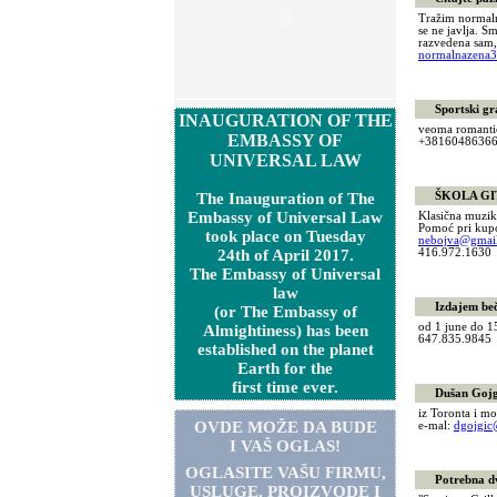
Tražim normalno
se ne javlja. S
razvedena sam,
normalnazena
Sportski gra
INAUGURATION OF THE
veoma romantič
EMBASSY OF
+38160486366
UNIVERSAL LAW
The Inauguration of The
ŠKOLA GIT
Embassy of Universal Law
Klasična muzika
Pomoć pri kupo
took place on Tuesday
nebojva@gmai
24th of April 2017.
416.972.163
The Embassy of Universal
law
Izdajem bečlo
(or The Embassy of
od 1 june do 1
Almightiness) has been
647.835.984
established on the planet
Earth for the
first time ever.
Dušan Gojgić
iz Toronta i mo
OVDE MOŽE DA BUDE
e-mal:
dgojgic
I VAŠ OGLAS!
OGLASITE VA
Š
U FIRMU,
Potrebna dva 
USLUGE, PROIZVODE I