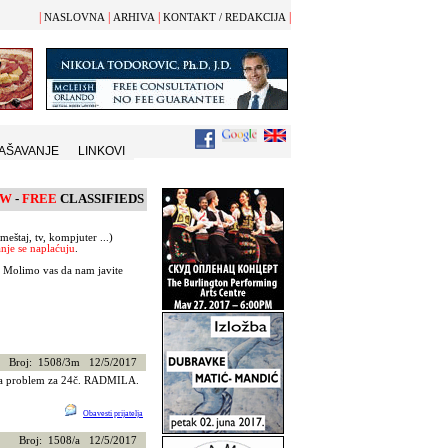
|
|
|
|
NASLOVNA
ARHIVA
KONTAKT / REDAKCIJA
AŠAVANJE
LINKOVI
EW
-
FREE
CLASSIFIEDS
eštaj, tv, kompjuter ...)
anje
se napla
ć
uju
.
.
Molimo vas da nam javite
Broj: 1508/3m 12/5/2017
šava problem za 24č. RADMILA.
Obavesti prijatelja
Broj: 1508/a 12/5/2017