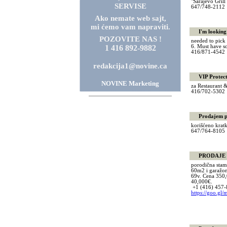
"Sarajevo Grill
SERVISE
647/748-211
Ako nemate web sajt,
mi ćemo vam napraviti.
I'm looking f
POZOVITE NAS !
needed to pick 
1 416 892-9882
6. Must have s
416/871-454
redakcija1@novine.ca
VIP Protectio
NOVINE Marketing
za Restaurant &
416/702-53
Prodajem pol
korišćeno kratk
647/764-810
PRODAJE SE
porodična stam
60m2 i garažom
69v. Cena 350,0
40,000€.
+1 (416) 457-
https://goo.g