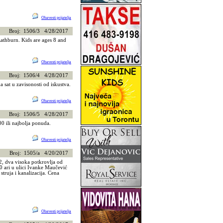
Obavesti prijatelja
Broj: 1506/3 4/28/2017
Rathburn. Kids are ages 8 and
Obavesti prijatelja
Broj: 1506/4 4/28/2017
 sat u zavisonosti od iskustva.
Obavesti prijatelja
Broj: 1506/5 4/28/2017
00 ili najbolja ponuda.
Obavesti prijatelja
Broj: 1505/a 4/20/2017
, dva visoka potkrovlja od
0 ari u ulici Ivanke Maučević
truja i kanalizacija. Cena
Obavesti prijatelja