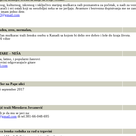
g, kulturnog, iskrenog i isključivo starijeg muškarca radi poznanstva za početak, u nadi za vezu
marači i svi ostali koji su neozbiljni neka se ne javljaju. Avanture i bezvezna dopisivanja me ne 
 imam jedno dete.
33@gmail.com
đen, zreo, normalan,
an muškarac traži žensku osobu u Kanadi sa kojom bi delio sve dobro i loše do kraja života.
6 viber
ARE – NEŠA
, latino, i popularni žanrovi
vini odgovarajuće gitare
l.com
0
r na Pape ulici
5 september 2017
5
 traži Miroslavu Jovanović
li je da mu se javi na:
@gmail.com
ili tel:381-66-048-695
ženska radnika za rad u trgovini