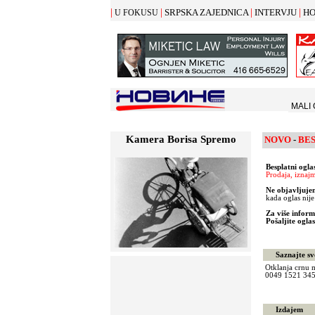
|
|
|
|
SRPSKA ZAJEDNICA
INTERVJU
HO
U FOKUSU
MALI
Kamera Borisa Spremo
NOVO
-
BE
Besplatni ogla
P
rodaja, iznaj
Ne objavljuje
kada oglas nije
Za vi
š
e inform
Pošaljite oglas
Saznajte svo
Otklanja crnu 
0049 1521 34
Izdajem