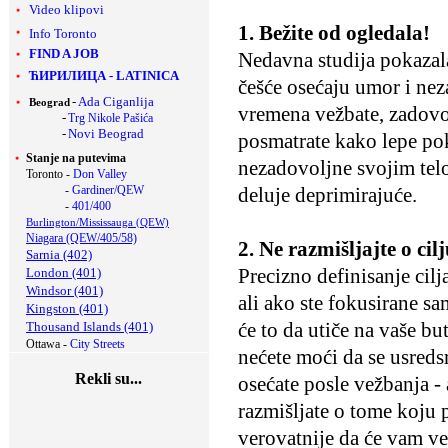
Video klipovi
1. Bežite od ogledala!
Info Toronto
FIND A JOB
Nedavna studija pokazal
ЋИРИЛИЦА
-
LATINICA
češće osećaju umor i nez
-
Ada Ciganlija
Beograd
vremena vežbate, zadovo
-
Trg Nikole Pašića
-
Novi Beograd
posmatrate kako lepe pokr
Stanje na putevima
nezadovoljne svojim tel
Toronto -
Don Valley
-
Gardiner/QEW
deluje deprimirajuće.
-
401/400
Burlington/Mississauga (QEW)
Niagara (QEW/405/58)
2. Ne razmišljajte o cilj
Sarnia (402)
Precizno definisanje ci
London (401)
Windsor (401)
ali ako ste fokusirane s
Kingston (401)
će to da utiče na vaše b
Thousand Islands (401)
Ottawa -
City Streets
nećete moći da se usredsr
Rekli su...
osećate posle vežbanja -
razmišljate o tome koju 
verovatnije da će vam ve