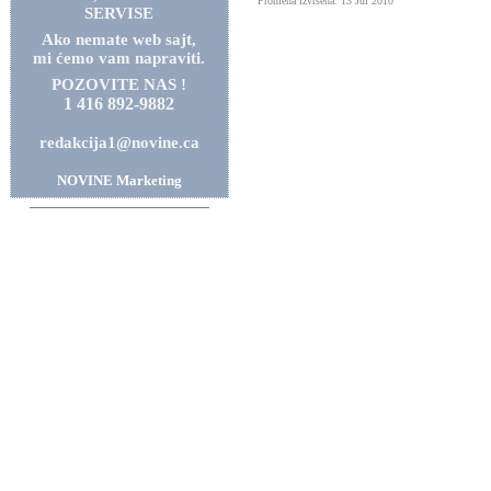
Promena izvrsena: 13 Jul 2010
SERVISE
Ako nemate web sajt,
mi ćemo vam napraviti.
POZOVITE NAS !
1 416 892-9882
redakcija1@novine.ca
NOVINE Marketing