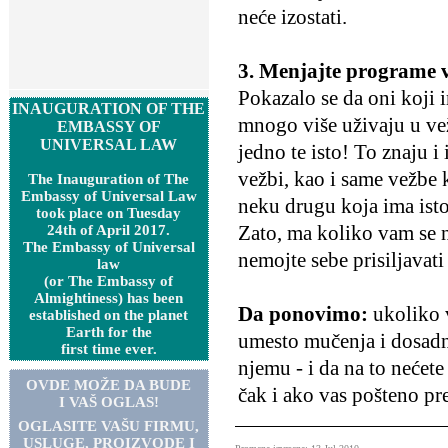
neće izostati.
3. Menjajte programe 
Pokazalo se da oni koji 
INAUGURATION OF THE
mnogo više uživaju u vež
EMBASSY OF
UNIVERSAL LAW
jedno te isto! To znaju i
vežbi, kao i same vežbe 
The Inauguration of The
Embassy of Universal Law
neku drugu koja ima isto 
took place on Tuesday
Zato, ma koliko vam se n
24th of April 2017.
The Embassy of Universal
nemojte sebe prisiljavati 
law
(or The Embassy of
Almightiness) has been
Da ponovimo:
ukoliko 
established on the planet
Earth for the
umesto mučenja i dosadne
first time ever.
njemu - i da na to nećete
OVDE MOŽE DA BUDE
čak i ako vas pošteno pr
I VAŠ OGLAS!
OGLASITE VA
Š
U FIRMU,
USLUGE, PROIZVODE I