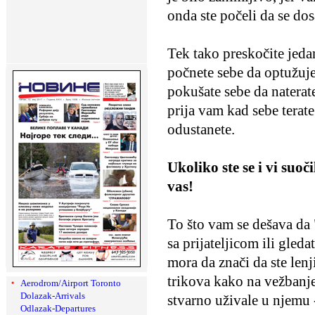
onda ste počeli da se dos
Tek tako preskočite jedan
počnete sebe da optužuje
pokušate sebe da naterate
prija vam kad sebe terate
odustanete.
Ukoliko ste se i vi su
vas!
To što vam se dešava da 
sa prijateljicom ili gled
mora da znači da ste len
trikova kako na vežbanje
Aerodrom/Airport Toronto
Dolazak-Arrivals
stvarno uživale u njemu -
Odlazak-Departures