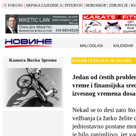
|
|
|
|
|
|
SRPSKA ZAJEDNICA
INTERVJU
HOROSKOP
ZDRAVLJE
K
U FOKUSU
MALI OGLASI
KALENDAR
Kamera Borisa Spremo
DA VAM VE
Ž
BANJE NE DOSADI
Jedan od čestih problem
vreme i finansijska sre
izvesnog vremena dosa
Nekad se to desi zato što
vežbanja (a žarko želite
jednostavno postane mon
je bilo zanimljivo, jer va