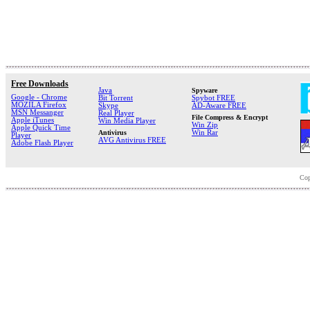
Free Downloads
Java
Spyware
Google - Chrome
Bit Torrent
Spybot FREE
MOZILA Firefox
Skype
AD-Aware FREE
MSN Messanger
Real Player
File Compress & Encrypt
Apple iTunes
Win Media Player
Win Zip
Apple Quick Time
Antivirus
Win Rar
Player
AVG Antivirus FREE
Adobe Flash Player
Cop