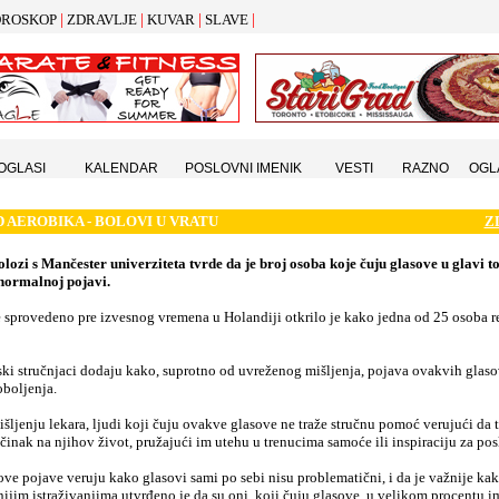
|
|
|
|
ROSKOP
ZDRAVLJE
KUVAR
SLAVE
 OGLASI
KALENDAR
POSLOVNI IMENIK
VESTI
RAZNO
OGL
 AEROBIKA - BOLOVI U VRATU
Z
lozi s Mančester univerziteta tvrde da je broj osoba koje čuju glasove u glavi t
 normalnoj pojavi.
e sprovedeno pre izvesnog vremena u Holandiji otkrilo je kako jedna od 25 osoba
ski stručnjaci dodaju kako, suprotno od uvreženog mišljenja, pojava ovakvih glas
oboljenja.
šljenju lekara, ljudi koji čuju ovakve glasove ne traže stručnu pomoć verujući da t
činak na njihov život, pružajući im utehu u trenucima samoće ili inspiraciju za pos
 ove pojave veruju kako glasovi sami po sebi nisu problematični, i da je važnije kako
ijim istraživanjima utvrđeno je da su oni, koji čuju glasove, u velikom procentu i