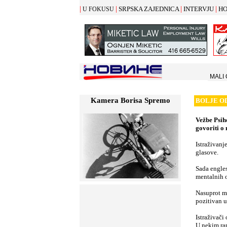
|
|
|
|
SRPSKA ZAJEDNICA
INTERVJU
HO
U FOKUSU
MALI
Kamera Borisa Spremo
BOLJE OD
Vežbe Psiho
govoriti o
Istraživanj
glasove.
Sada engle
mentalnih 
Nasuprot mi
pozitivan u
Istraživači
U nekim ran