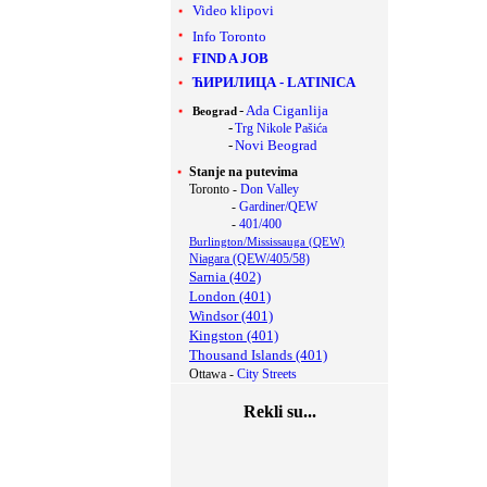
Video klipovi
Info Toronto
FIND A JOB
ЋИРИЛИЦА
-
LATINICA
-
Ada Ciganlija
Beograd
-
Trg Nikole Pašića
-
Novi Beograd
Stanje na putevima
Toronto -
Don Valley
-
Gardiner/QEW
-
401/400
Burlington/Mississauga (QEW)
Niagara (QEW/405/58)
Sarnia (402)
London (401)
Windsor (401)
Kingston (401)
Thousand Islands (401)
Ottawa -
City Streets
Rekli su...