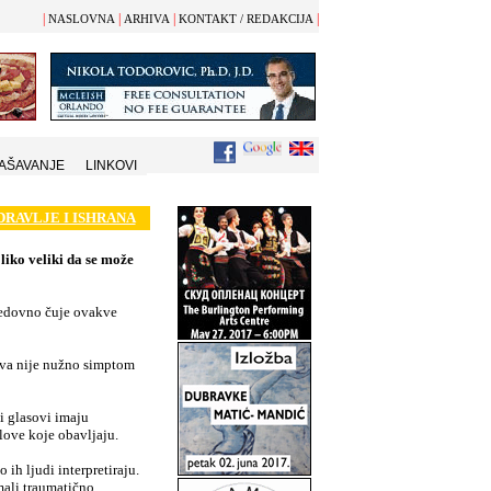
|
|
|
|
NASLOVNA
ARHIVA
KONTAKT / REDAKCIJA
AŠAVANJE
LINKOVI
DRAVLJE I ISHRANA
oliko veliki da se može
 redovno čuje ovakve
ova nije nužno simptom
i glasovi imaju
love koje obavljaju.
 ih ljudi interpretiraju.
mali traumatično