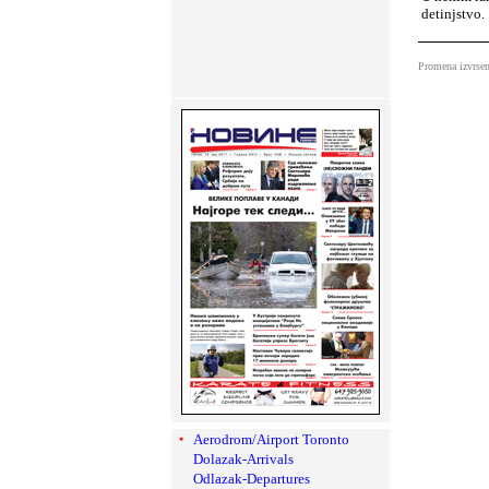
detinjstvo.
Promena izvrsen
Aerodrom/Airport Toronto
Dolazak-Arrivals
Odlazak-Departures