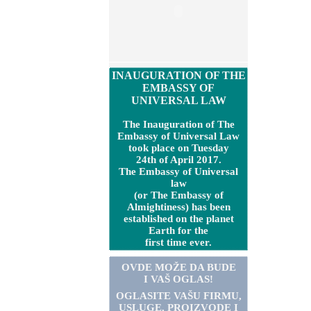
INAUGURATION OF THE
EMBASSY OF
UNIVERSAL LAW
The Inauguration of The
Embassy of Universal Law
took place on Tuesday
24th of April 2017.
The Embassy of Universal
law
(or The Embassy of
Almightiness) has been
established on the planet
Earth for the
first time ever.
OVDE MOŽE DA BUDE
I VAŠ OGLAS!
OGLASITE VA
Š
U FIRMU,
USLUGE, PROIZVODE I