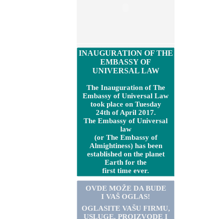
INAUGURATION OF THE
EMBASSY OF
UNIVERSAL LAW
The Inauguration of The
Embassy of Universal Law
took place on Tuesday
24th of April 2017.
The Embassy of Universal
law
(or The Embassy of
Almightiness) has been
established on the planet
Earth for the
first time ever.
OVDE MOŽE DA BUDE
I VAŠ OGLAS!
OGLASITE VA
Š
U FIRMU,
USLUGE, PROIZVODE I