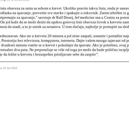
listu obaveza za sutra sa sobom u krevet. Ukoliko pravite takvu listu, onda je sast
odlaska na spavanje, proverite sve stavke i spakujte u rokovnik. Zatim izbrišite iz 
ripremajte za spavanje,” savetuje dr Ralf Donej, šef medicine sna u Centru za pore
. On još kaže da se može desiti da uprkos gotovoj listi obaveza čovek u krevetu nast
ora da uradi, a to je uzrok za nesanicu. U tom slučaju, najbolje je postupiti na sled
ednostavan. Ako ste u krevetu 20 minuta a još niste zaspali, ustanite i potražite na
 Prostoriju bez televizora, kompjutera, interneta. Dajte vašem mozgu tajm-aut od pr
e dvadeset minuta vratite se u krevet i pokušajte da spavate. Ako je potrebno, ovaj
ntualno dva puta. Ne preporučuje se više od toga jer može da bude prilično iscrplj
 je da ležite u krevetu i bezuspešno prisiljavate sebe da zaspite”.
a: 05 Jul 2010