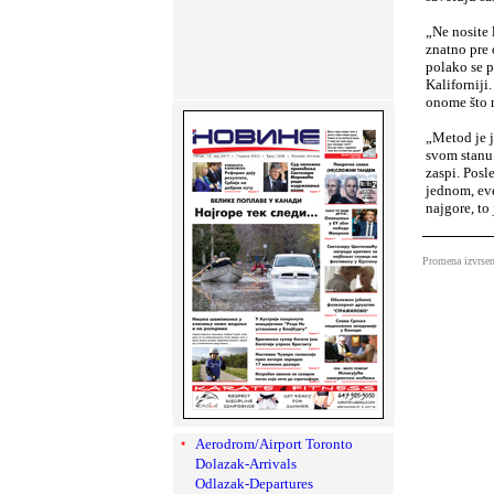
„Ne nosite 
znatno pre 
polako se p
Kaliforniji
onome što m
„Metod je j
svom stanu.
zaspi. Posl
jednom, eve
najgore, to
Promena izvrsen
Aerodrom/Airport Toronto
Dolazak-Arrivals
Odlazak-Departures