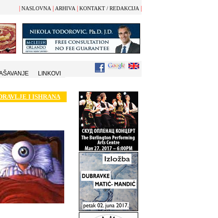
|
|
|
|
NASLOVNA
ARHIVA
KONTAKT / REDAKCIJA
AŠAVANJE
LINKOVI
DRAVLJE I ISHRANA