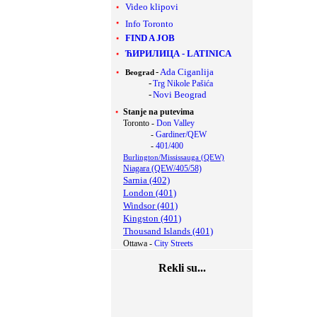
Video klipovi
Info Toronto
FIND A JOB
ЋИРИЛИЦА
-
LATINICA
-
Ada Ciganlija
Beograd
-
Trg Nikole Pašića
-
Novi Beograd
Stanje na putevima
Toronto -
Don Valley
-
Gardiner/QEW
-
401/400
Burlington/Mississauga (QEW)
Niagara (QEW/405/58)
Sarnia (402)
London (401)
Windsor (401)
Kingston (401)
Thousand Islands (401)
Ottawa -
City Streets
Rekli su...