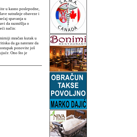
avite u kasno poslepodne,
glave sutrašnje obaveze i
mećaj spavanja u
avi da razmišlja o
eći način:
jmirniji mračan kutak u
itiska da ga naterate da
 postupak ponovite još
ujuće. Ono što je