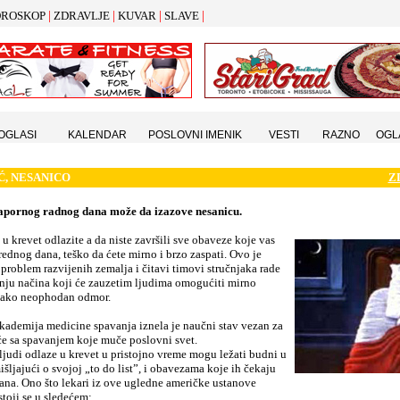
|
|
|
|
ROSKOP
ZDRAVLJE
KUVAR
SLAVE
 OGLASI
KALENDAR
POSLOVNI IMENIK
VESTI
RAZNO
OGL
Ć,
NESANICO
Z
apornog radnog dana može da izazove nesanicu.
o u krevet odlazite a da niste završili sve obaveze koje vas
ednog dana, teško da ćete mirno i brzo zaspati. Ovo je
problem razvijenih zemalja i čitavi timovi stručnjaka rade
nju načina koji će zauzetim ljudima omogućiti mirno
 tako neophodan odmor.
kademija medicine spavanja iznela je naučni stav vezan za
će sa spavanjem koje muče poslovni svet.
ljudi odlaze u krevet u pristojno vreme mogu ležati budni u
šljajući o svojoj „to do list”, i obavezama koje ih čekaju
na. Ono što lekari iz ove ugledne američke ustanove
stoji se u sledećem: