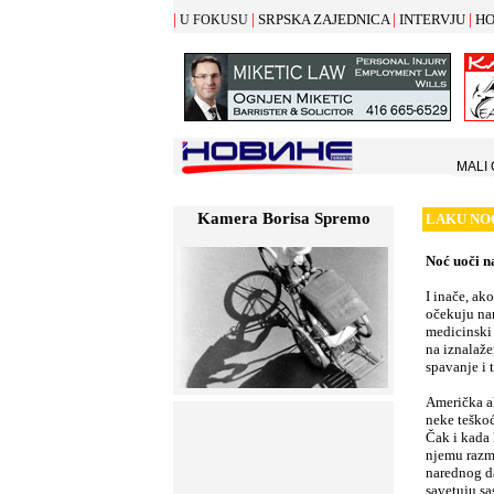
|
|
|
|
SRPSKA ZAJEDNICA
INTERVJU
HO
U FOKUSU
MALI
Kamera Borisa Spremo
LAKU NO
Noć uoči n
I inače, ak
očekuju nar
medicinski 
na iznalaže
spavanje i
Američka a
neke teško
Čak i kada 
njemu razmi
narednog da
savetuju sa