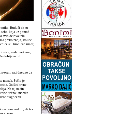
eonika. Budući da su
a sebe, koja uz pomoć
o svih delova tela.
ma preko znoja, stolice,
edice su: hroničan umor,
žitarica, mahunarkama,
đe dobijeno od
dam-osam sati dnevno da
za mozak. Pošto je
cina. On širi krvne
lija. Na taj način
trice, rečna i morska
adrže dragocenu
prokuvanom vodom, ali tek
nim sokom.