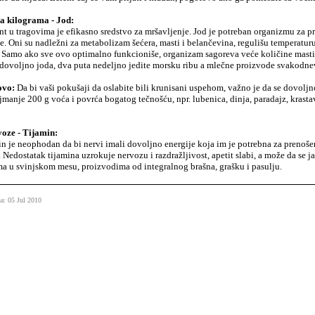
ka kilograma - Jod:
t u tragovima je efikasno sredstvo za mršavljenje. Jod je potreban organizmu za
de. Oni su nadležni za metabolizam šećera, masti i belančevina, regulišu temperaturu
 Samo ako sve ovo optimalno funkcioniše, organizam sagoreva veće količine masti.
dovoljno joda, dva puta nedeljno jedite morsku ribu a mlečne proizvode svakodne
ovo:
Da bi vaši pokušaji da oslabite bili krunisani uspehom, važno je da se dovol
jmanje 200 g voća i povrća bogatog tečnošću, npr. lubenica, dinja, paradajz, krasta
voze - Tijamin:
n je neophodan da bi nervi imali dovoljno energije koja im je potrebna za prenoše
. Nedostatak tijamina uzrokuje nervozu i razdražljivost, apetit slabi, a može da se j
a u svinjskom mesu, proizvodima od integralnog brašna, grašku i pasulju.
a: 05 Jul 2010