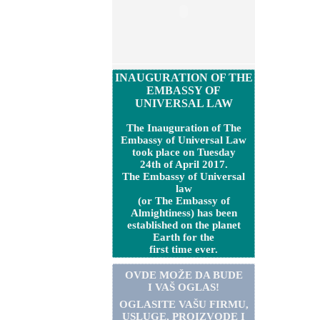
INAUGURATION OF THE
EMBASSY OF
UNIVERSAL LAW
The Inauguration of The
Embassy of Universal Law
took place on Tuesday
24th of April 2017.
The Embassy of Universal
law
(or The Embassy of
Almightiness) has been
established on the planet
Earth for the
first time ever.
OVDE MOŽE DA BUDE
I VAŠ OGLAS!
OGLASITE VA
Š
U FIRMU,
USLUGE, PROIZVODE I