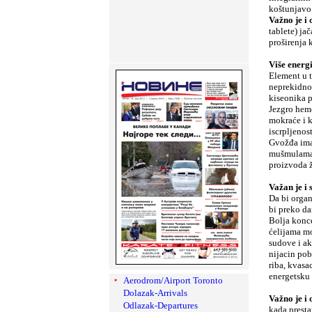
koštunjavo 
Važno je i 
tablete) ja
proširenja 
Više energ
Element u t
neprekidno 
kiseonika p
Jezgro hemo
mokraće i k
iscrpljenos
Gvožđa ima 
mušmulama,
proizvoda ž
Važan je i 
Da bi organ
bi preko da
Bolja konce
ćelijama mo
sudove i ak
nijacin pob
riba, kvasa
energetsku 
Aerodrom/Airport Toronto
Dolazak-Arrivals
Važno je i
Odlazak-Departures
kada presta