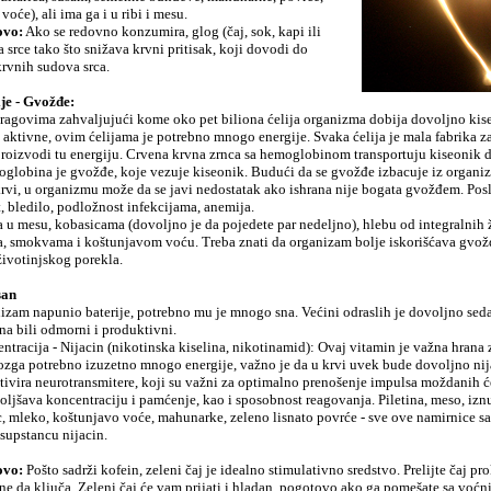
voće), ali ima ga i u ribi i mesu.
ovo:
Ako se redovno konzumira, glog (čaj, sok, kapi ili
ča srce tako što snižava krvni pritisak, koji dovodi do
krvnih sudova srca.
ije - Gvožđe:
ragovima zahvaljujući kome oko pet biliona ćelija organizma dobija dovoljno kis
aktivne, ovim ćelijama je potrebno mnogo energije. Svaka ćelija je mala fabrika z
roizvodi tu energiju. Crvena krvna zrnca sa hemoglobinom transportuju kiseonik d
globina je gvožđe, koje vezuje kiseonik. Budući da se gvožđe izbacuje iz organiz
rvi, u organizmu može da se javi nedostatak ako ishrana nije bogata gvožđem. Posl
t, bledilo, podložnost infekcijama, anemija.
u mesu, kobasicama (dovoljno je da pojedete par nedeljno), hlebu od integralnih 
 smokvama i koštunjavom voću. Treba znati da organizam bolje iskorišćava gvož
ivotinjskog porekla.
san
izam napunio baterije, potrebno mu je mnogo sna. Većini odraslih je dovoljno se
na bili odmorni i produktivni.
ntracija - Nijacin (nikotinska kiselina, nikotinamid): Ovaj vitamin je važna hrana 
zga potrebno izuzetno mnogo energije, važno je da u krvi uvek bude dovoljno nija
tivira neurotransmitere, koji su važni za optimalno prenošenje impulsa moždanih će
oljšava koncentraciju i pamćenje, kao i sposobnost reagovanja. Piletina, meso, iznu
c, mleko, koštunjavo voće, mahunarke, zeleno lisnato povrće - sve ove namirnice s
supstancu nijacin.
 ovo:
Pošto sadrži kofein, zeleni čaj je idealno stimulativno sredstvo. Prelijte čaj 
ne da ključa. Zeleni čaj će vam prijati i hladan, pogotovo ako ga pomešate sa voć