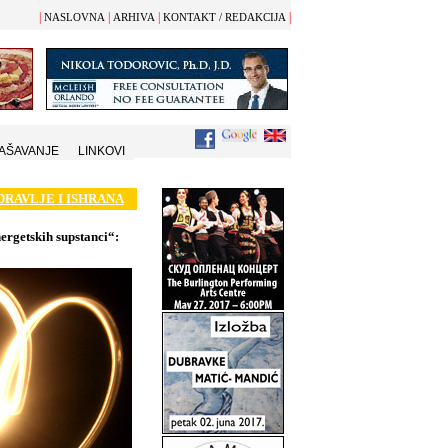
|
|
|
|
NASLOVNA
ARHIVA
KONTAKT / REDAKCIJA
AŠAVANJE
LINKOVI
DRAVLJE I ISHRANA
nergetskih supstanci“: