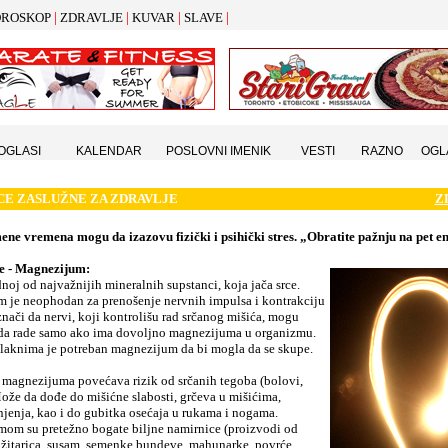
|
|
|
|
ROSKOP
ZDRAVLJE
KUVAR
SLAVE
 OGLASI
KALENDAR
POSLOVNI IMENIK
VESTI
RAZNO
OGL
CE ZASLU
Ž
NE ZA ZDRAVLJE
Z
ene vremena mogu da izazovu fizički i psihički stres. „Obratite pažnju na pet e
e - Magnezijum:
dnoj od najvažnijih mineralnih supstanci, koja jača srce.
 je neophodan za prenošenje nervnih impulsa i kontrakciju
znači da nervi, koji kontrolišu rad srčanog mišića, mogu
da rade samo ako ima dovoljno magnezijuma u organizmu.
laknima je potreban magnezijum da bi mogla da se skupe.
 magnezijuma povećava rizik od srčanih tegoba (bolovi,
Može da dođe do mišićne slabosti, grčeva u mišićima,
rnjenja, kao i do gubitka osećaja u rukama i nogama.
om su pretežno bogate biljne namirnice (proizvodi od
 žitarica, susam, semenke bundeve, mahunarke, povrće,