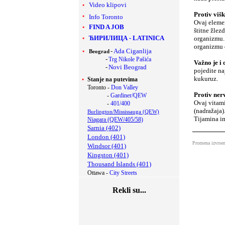
Video klipovi
Protiv viš
Info Toronto
Ovaj elemen
FIND A JOB
štitne žlez
ЋИРИЛИЦА
-
LATINICA
organizmu.
organizmu 
-
Ada Ciganlija
Beograd
-
Trg Nikole Pašića
Važno je i 
-
Novi Beograd
pojedite na
kukuruz.
Stanje na putevima
Toronto -
Don Valley
Protiv ner
-
Gardiner/QEW
Ovaj vitami
-
401/400
(nadražaja)
Burlington/Mississauga (QEW)
Tijamina im
Niagara (QEW/405/58)
Sarnia (402)
London (401)
Promena izvrsen
Windsor (401)
Kingston (401)
Thousand Islands (401)
Ottawa -
City Streets
Rekli su...