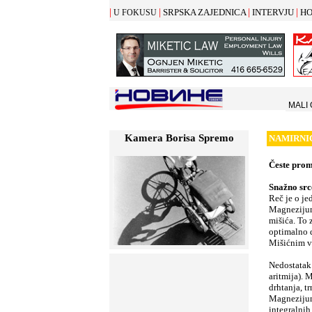
|
|
|
|
SRPSKA ZAJEDNICA
INTERVJU
HO
U FOKUSU
MALI
Kamera Borisa Spremo
NAMIRNI
Č
este prom
Snažno src
Reč je o je
Magnezijum
mišića. To 
optimalno 
Mišićnim v
Nedostatak
aritmija). 
drhtanja, t
Magnezijum
integralnih