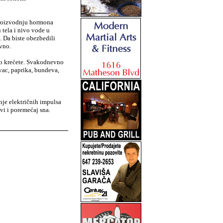
 proizvodnju hormona
 tela i nivo vode u
 Da biste obezbedili
vno.
jno krećete. Svakodnevno
vac, paprika, bundeva,
nje električnih impulsa
avi i poremećaj sna.