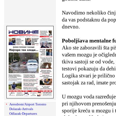
Navodimo nekoliko činje
da vas podstaknu da popi
dnevno.
Poboljšava mentalne fu
Ako ste zaboravili šta p
vašem mozgu je očigled
tkiva sastoji se od vode
testovi pokazuju da dehi
Logika stvari je priličn
sastojak za rad, imate p
U mozgu voda razređuje 
pri njihovom prenošenju 
Aerodrom/Airport Toronto
Dolazak-Arrivals
sporije kreću u mozgu i 
Odlazak-Departures