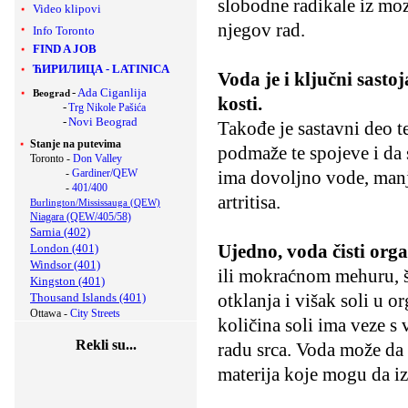
slobodne radikale iz moz
Video klipovi
njegov rad.
Info Toronto
FIND A JOB
ЋИРИЛИЦА
-
LATINICA
Voda je i ključni sasto
-
Ada Ciganlija
Beograd
kosti.
-
Trg Nikole Pašića
-
Novi Beograd
Takođe je sastavni deo t
Stanje na putevima
podmaže te spojeve i da
Toronto -
Don Valley
-
Gardiner/QEW
ima dovoljno vode, manje
-
401/400
artritisa.
Burlington/Mississauga (QEW)
Niagara (QEW/405/58)
Sarnia (402)
Ujedno, voda čisti org
London (401)
Windsor (401)
ili mokraćnom mehuru, š
Kingston (401)
otklanja i višak soli u o
Thousand Islands (401)
Ottawa -
City Streets
količina soli ima veze s
Rekli su...
radu srca. Voda može da
materija koje mogu da iz