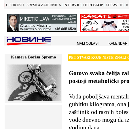
|
|
|
|
|
|
SRPSKA ZAJEDNICA
INTERVJU
HOROSKOP
ZDRAVLJE
K
U FOKUSU
MALI OGLASI
KALENDAR
Kamera Borisa Spremo
PET STVARI KOJE NISTE ZNALI 
Gotovo svaka ćelija za
postoji metabolički pro
Voda poboljšava mentaln
gubitku kilograma, ona j
zaštitnik od raznih boles
vode dnevno mogu da izg
godinu dana.