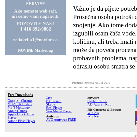
SERVISE
Važno je da pijete potre
Ako nemate web sajt,
Prosečna osoba potroši o
mi ćemo vam napraviti.
POZOVITE NAS !
znojenje. Ako tome doda
1 416 892-9882
izgubili osam čaša vode
redakcija1@novine.ca
količinu, ali treba imati
može da poveća procenat
NOVINE Marketing
probavnih problema, nap
odraslu osobu smatra se 
Promena izvrsena: 06 Jul 2010
Free Downloads
Java
Spyware
Google - Chrome
Bit Torrent
Spybot FREE
MOZILA Firefox
Skype
AD-Aware FREE
MSN Messanger
Real Player
File Compress & Encrypt
Apple iTunes
Win Media Player
Win Zip
Apple Quick Time
Antivirus
Win Rar
Player
AVG Antivirus FREE
Adobe Flash Player
C