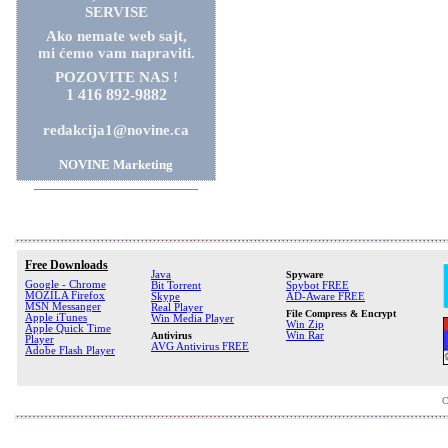
SERVISE
Ako nemate web sajt,
mi ćemo vam napraviti.
POZOVITE NAS !
1 416 892-9882
redakcija1@novine.ca
NOVINE Marketing
Free Downloads
Java
Spyware
Google - Chrome
Bit Torrent
Spybot FREE
MOZILA Firefox
Skype
AD-Aware FREE
MSN Messanger
Real Player
File Compress & Encrypt
Apple iTunes
Win Media Player
Win Zip
Apple Quick Time
Antivirus
Win Rar
Player
AVG Antivirus FREE
Adobe Flash Player
C