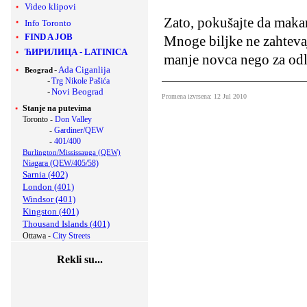
Video klipovi
Zato, pokušajte da maka
Info Toronto
FIND A JOB
Mnoge biljke ne zahtevaj
ЋИРИЛИЦА
-
LATINICA
manje novca nego za odla
-
Ada Ciganlija
Beograd
-
Trg Nikole Pašića
-
Novi Beograd
Promena izvrsena: 12 Jul 2010
Stanje na putevima
Toronto -
Don Valley
-
Gardiner/QEW
-
401/400
Burlington/Mississauga (QEW)
Niagara (QEW/405/58)
Sarnia (402)
London (401)
Windsor (401)
Kingston (401)
Thousand Islands (401)
Ottawa -
City Streets
Rekli su...