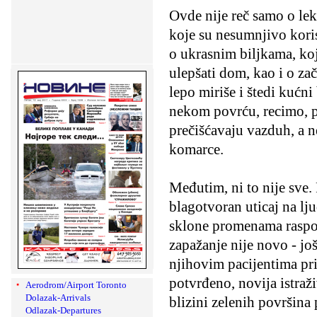
Ovde nije reč samo o le
koje su nesumnjivo koris
o ukrasnim biljkama, ko
ulepšati dom, kao i o za
lepo miriše i štedi kućni
nekom povrću, recimo, pa
prečišćavaju vazduh, a 
komarce.
Međutim, ni to nije sve. 
blagotvoran uticaj na l
sklone promenama raspol
zapažanje nije novo - još
njihovim pacijentima prij
potvrđeno, novija istraži
Aerodrom/Airport Toronto
Dolazak-Arrivals
blizini zelenih površina 
Odlazak-Departures