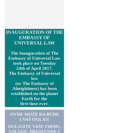
INAUGURATION OF THE
EMBASSY OF
UNIVERSAL LAW
The Inauguration of The
Embassy of Universal Law
took place on Tuesday
24th of April 2017.
The Embassy of Universal
law
(or The Embassy of
Almightiness) has been
established on the planet
Earth for the
first time ever.
OVDE MOŽE DA BUDE
I VAŠ OGLAS!
OGLASITE VA
Š
U FIRMU,
USLUGE, PROIZVODE I