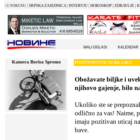
|
|
|
|
|
|
SRPSKA ZAJEDNICA
INTERVJU
HOROSKOP
ZDRAVLJE
K
U FOKUSU
MALI OGLASI
KALENDAR
Kamera Borisa Spremo
POZITIVAN UTICAJ BILJAKA
Obožavate biljke i uve
njihovo gajenje, bilo n
Ukoliko ste se prepozna
odlično za vas! Naime, p
imaju pozitivan uticaj n
bave.