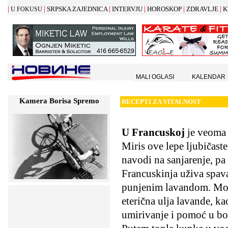
|
|
|
|
|
|
SRPSKA ZAJEDNICA
INTERVJU
HOROSKOP
ZDRAVLJE
K
U FOKUSU
MALI OGLASI
KALENDAR
Kamera Borisa Spremo
RECEPTI ZA VITALNOST
U Francuskoj
je veoma
Miris ove lepe ljubičaste
navodi na sanjarenje, pa
Francuskinja uživa spava
punjenim lavandom. Mog
eterična ulja lavande, ka
umirivanje i pomoć u bor