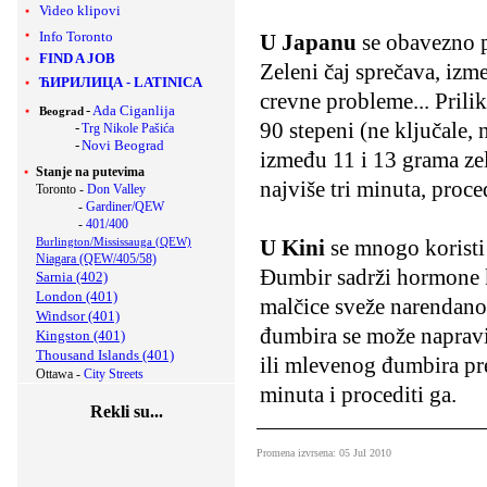
Video klipovi
Info Toronto
U Japanu
se obavezno pi
FIND A JOB
Zeleni čaj sprečava, izme
ЋИРИЛИЦА
-
LATINICA
crevne probleme... Prili
-
Ada Ciganlija
Beograd
90 stepeni (ne ključale, 
-
Trg Nikole Pašića
-
Novi Beograd
između 11 i 13 grama zel
Stanje na putevima
najviše tri minuta, proced
Toronto -
Don Valley
-
Gardiner/QEW
-
401/400
U Kini
se mnogo koristi
Burlington/Mississauga (QEW)
Niagara (QEW/405/58)
Đumbir sadrži hormone ko
Sarnia (402)
London (401)
malčice sveže narendano
Windsor (401)
đumbira se može napravit
Kingston (401)
Thousand Islands (401)
ili mlevenog đumbira prel
Ottawa -
City Streets
minuta i procediti ga.
Rekli su...
Promena izvrsena: 05 Jul 2010