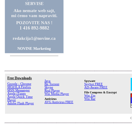
SERVISE
Ako nemate web sajt,
mi ćemo vam napraviti.
POZOVITE NAS !
1 416 892-9882
redakcija1@novine.ca
NOVINE Marketing
Free Downloads
Java
Spyware
Google - Chrome
Bit Torrent
Spybot FREE
MOZILA Firefox
Skype
AD-Aware FREE
MSN Messanger
Real Player
File Compress & Encrypt
Apple iTunes
Win Media Player
Win Zip
Apple Quick Time
Antivirus
Win Rar
Player
AVG Antivirus FREE
Adobe Flash Player
C