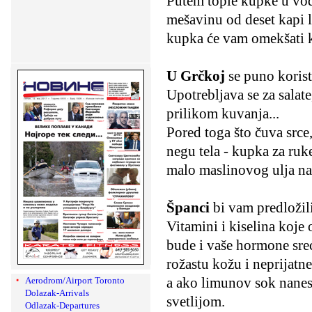
Putem tople kupke u vod
mešavinu od deset kapi l
kupka će vam omekšati ko
U Grčkoj
se puno korist
Upotrebljava se za salate
prilikom kuvanja...
Pored toga što čuva srce
negu tela - kupka za ruke
malo maslinovog ulja nan
Španci
bi vam predložili
Vitamini i kiselina koje
bude i vaše hormone sreć
rožastu kožu i neprijatne
a ako limunov sok nanese
Aerodrom/Airport Toronto
Dolazak-Arrivals
svetlijom.
Odlazak-Departures