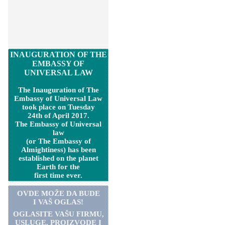
INAUGURATION OF THE
EMBASSY OF
UNIVERSAL LAW
The Inauguration of The
Embassy of Universal Law
took place on Tuesday
24th of April 2017.
The Embassy of Universal
law
(or The Embassy of
Almightiness) has been
established on the planet
Earth for the
first time ever.
OVDE MOŽE DA BUDE
I VAŠ OGLAS!
OGLASITE VA
Š
U FIRMU,
USLUGE, PROIZVODE I