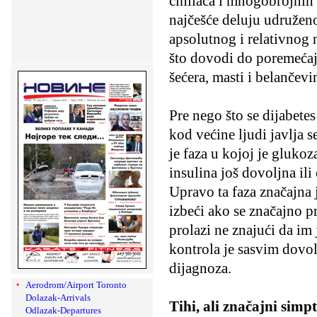
činilaca i mnogobrojnih 
najčešće deluju udruženo
apsolutnog i relativnog 
što dovodi do poremeća
šećera, masti i belančevi
Pre nego što se dijabetes
kod većine ljudi javlja se
je faza u kojoj je gluko
insulina još dovoljna ili
Upravo ta faza značajna j
izbeći ako se značajno p
prolazi ne znajući da im
kontrola je sasvim dovol
dijagnoza.
Aerodrom/Airport Toronto
Dolazak-Arrivals
Tihi, ali značajni sim
Odlazak-Departures