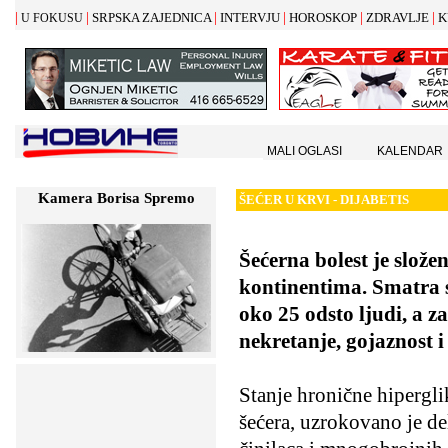
|
|
|
|
|
|
SRPSKA ZAJEDNICA
INTERVJU
HOROSKOP
ZDRAVLJE
K
U FOKUSU
MALI OGLASI
KALENDAR
Kamera Borisa Spremo
ŠE
Ć
ER U KRVI - DIJABETIS
Šećerna bolest je slož
kontinentima. Smatra s
oko 25 odsto ljudi, a z
nekretanje, gojaznost i 
Stanje hronične hipergl
šećera, uzrokovano je d