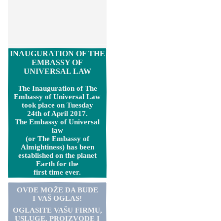
INAUGURATION OF THE
EMBASSY OF
UNIVERSAL LAW
The Inauguration of The
Embassy of Universal Law
took place on Tuesday
24th of April 2017.
The Embassy of Universal
law
(or The Embassy of
Almightiness) has been
established on the planet
Earth for the
first time ever.
OVDE MOŽE DA BUDE
I VAŠ OGLAS!
OGLASITE VA
Š
U FIRMU,
USLUGE, PROIZVODE I