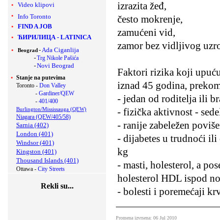
izrazita žeđ,
Video klipovi
Info Toronto
često mokrenje,
FIND A JOB
zamućeni vid,
ЋИРИЛИЦА
-
LATINICA
zamor bez vidljivog uzr
-
Ada Ciganlija
Beograd
-
Trg Nikole Pašića
-
Novi Beograd
Faktori rizika koji upuću
Stanje na putevima
iznad 45 godina, prekome
Toronto -
Don Valley
-
Gardiner/QEW
- jedan od roditelja ili b
-
401/400
- fizička aktivnost - sed
Burlington/Mississauga (QEW)
Niagara (QEW/405/58)
- ranije zabeležen poviše
Sarnia (402)
London (401)
- dijabetes u trudnoći i
Windsor (401)
kg
Kingston (401)
Thousand Islands (401)
- masti, holesterol, a p
Ottawa -
City Streets
holesterol HDL ispod no
Rekli su...
- bolesti i poremećaji k
Promena izvrsena: 06 Jul 2010