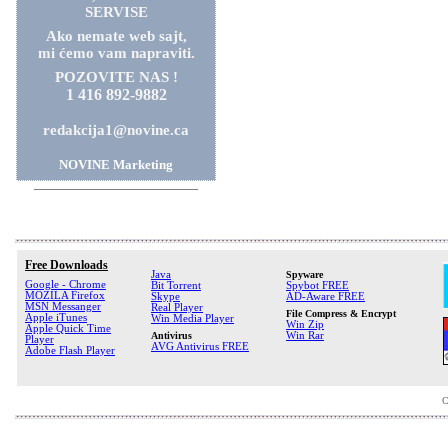
SERVISE
Ako nemate web sajt,
mi ćemo vam napraviti.
POZOVITE NAS !
1 416 892-9882
redakcija1@novine.ca
NOVINE Marketing
Free Downloads
Java
Spyware
Google - Chrome
Bit Torrent
Spybot FREE
MOZILA Firefox
Skype
AD-Aware FREE
MSN Messanger
Real Player
File Compress & Encrypt
Apple iTunes
Win Media Player
Win Zip
Apple Quick Time
Antivirus
Win Rar
Player
AVG Antivirus FREE
Adobe Flash Player
C