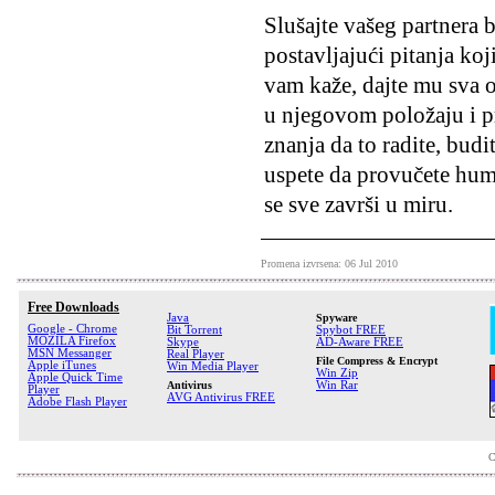
Slušajte vašeg partnera b
postavljajući pitanja koj
vam kaže, dajte mu sva ob
u njegovom položaju i pr
znanja da to radite, budi
uspete da provučete humo
se sve završi u miru.
Promena izvrsena: 06 Jul 2010
Free Downloads
Java
Spyware
Google - Chrome
Bit Torrent
Spybot FREE
MOZILA Firefox
Skype
AD-Aware FREE
MSN Messanger
Real Player
File Compress & Encrypt
Apple iTunes
Win Media Player
Win Zip
Apple Quick Time
Antivirus
Win Rar
Player
AVG Antivirus FREE
Adobe Flash Player
C