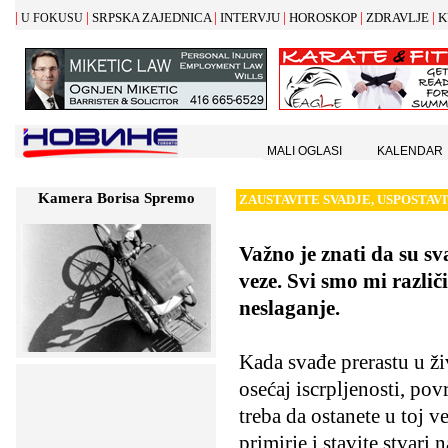
|
|
|
|
|
|
SRPSKA ZAJEDNICA
INTERVJU
HOROSKOP
ZDRAVLJE
K
U FOKUSU
MALI OGLASI
KALENDAR
Kamera Borisa Spremo
ZAUSTAVITE SVADJE, USPOSTAV
Važno je znati da su s
veze. Svi smo mi različ
neslaganje.
Kada svađe prerastu u ži
osećaj iscrpljenosti, povr
treba da ostanete u toj v
primirje i stavite stvari 