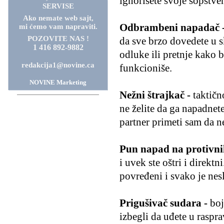
ignorišete svoje sopstven
SERVISE
Ako nemate web sajt,
Odbrambeni napadač 
mi ćemo vam napraviti.
POZOVITE NAS !
da sve brzo dovedete u 
1 416 892-9882
odluke ili pretnje kako b
redakcija1@novine.ca
funkcioniše.
NOVINE Marketing
Nežni štrajkač -
taktičn
ne želite da ga napadnete
partner primeti sam da neš
Pun napad na protivni
i uvek ste oštri i direk
povređeni i svako je nes
Prigušivač sudara -
boji
izbegli da uđete u raspra