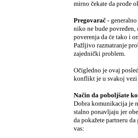
mirno čekate da prođe olu
Pregovarač -
generalno 
niko ne bude povređen, m
poverenja da će tako i o
Pažljivo razmatranje pro
zajednički problem.
Očigledno je ovaj posledn
konflikt je u svakoj vez
Način da poboljšate k
Dobra komunikacija je na
stalno ponavljaju jer ob
da pokažete partneru da 
vas: