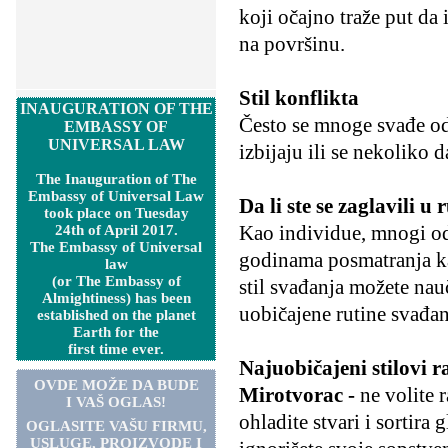
koji očajno traže put da
na površinu.
Stil konflikta
INAUGURATION OF THE
Često se mnoge svađe od
EMBASSY OF
UNIVERSAL LAW
izbijaju ili se nekoliko
The Inauguration of The
Embassy of Universal Law
Da li ste se zaglavili u 
took place on Tuesday
Kao individue, mnogi od 
24th of April 2017.
The Embassy of Universal
godinama posmatranja ka
law
(or The Embassy of
stil svađanja možete nauč
Almightiness) has been
uobičajene rutine svađan
established on the planet
Earth for the
first time ever.
Najuobičajeni stilovi 
OVDE MOŽE DA BUDE
Mirotvorac -
ne volite 
I VAŠ OGLAS!
ohladite stvari i sortira 
OGLASITE VA
Š
U FIRMU,
USLUGE, PROIZVODE I