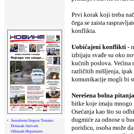
Prvi korak koji treba nač
čega se zaista raspravljat
konflikta.
Uobičajeni konflikti -
n
izbijaju svađe su oko nov
kućnih poslova. Većina n
različitih mišljenja, ipa
komunikacije mogli bi s
Nerešena bolna pitanja 
bitke koje imaju mnogo v
Osećanja kao što su odbi
dugmiće za odnose u bud
Aerodrom/Airport Toronto
Dolazak-Arrivals
poridicu, osoba može da
Odlazak-Departures