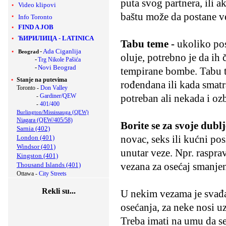
puta svog partnera, ili 
Video klipovi
baštu može da postane v
Info Toronto
FIND A JOB
ЋИРИЛИЦА
-
LATINICA
Tabu teme -
ukoliko pos
-
Ada Ciganlija
Beograd
oluje, potrebno je da ih 
-
Trg Nikole Pašića
-
Novi Beograd
tempirane bombe. Tabu 
Stanje na putevima
rođendana ili kada smatr
Toronto -
Don Valley
-
Gardiner/QEW
potreban ali nekada i oz
-
401/400
Burlington/Mississauga (QEW)
Niagara (QEW/405/58)
Borite se za svoje dublj
Sarnia (402)
novac, seks ili kućni pos
London (401)
Windsor (401)
unutar veze. Npr. raspra
Kingston (401)
vezana za osećaj smanjene
Thousand Islands (401)
Ottawa -
City Streets
Rekli su...
U nekim vezama je svađ
osećanja, za neke nosi u
Treba imati na umu da se