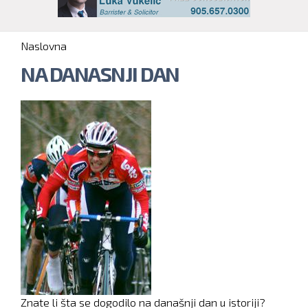
You are here
Naslovna
NA DANASNJI DAN
Znate li šta se dogodilo na današnji dan u istoriji?