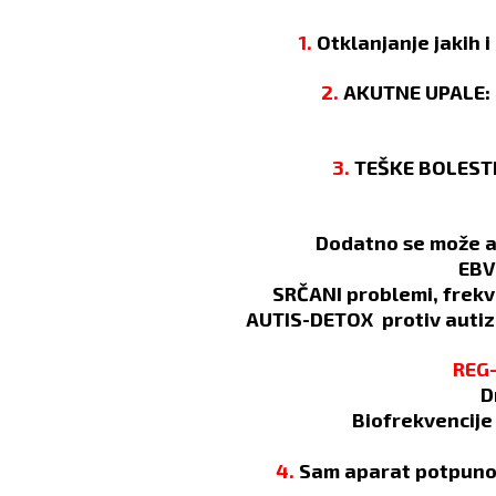
1.
Otklanjanje jakih i 
2.
AKUTNE UPALE: P
3.
TEŠKE BOLESTI,
Dodatno se može a
EBV
SRČANI problemi, frekv
AUTIS-DETOX protiv autiz
REG
D
Biofrekvencije
4.
Sam aparat potpuno a