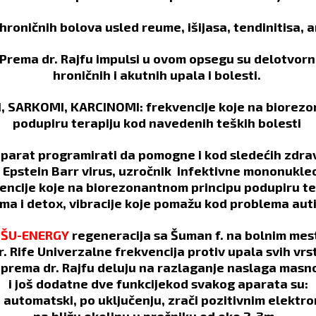
hroničnih bolova usled reume, išijasa, tendinitisa, ar
rema dr. Rajfu impulsi u ovom opsegu su delotvorni
hroničnih
i akutnih upala i bolesti.
 SARKOMI, KARCINOMI: frekvencije koje na biorezo
podupiru terapiju kod navedenih teških bolesti
parat programirati da pomogne i kod sledećih zdra
 Epstein Barr virus, uzročnik infektivne mononukle
encije koje na biorezonantnom principu podupiru ter
ma i detox, vibracije koje pomažu kod problema aut
-ŠU-ENERGY
regeneracija sa Šuman f. na bolnim me
r. Rife Univerzalne frekvencija protiv upala svih vrs
 prema dr. Rajfu deluju na razlaganje naslaga masno
i još dodatne dve funkcijekod svakog aparata su:
utomatski, po uključenju, zrači pozitivnim elektr