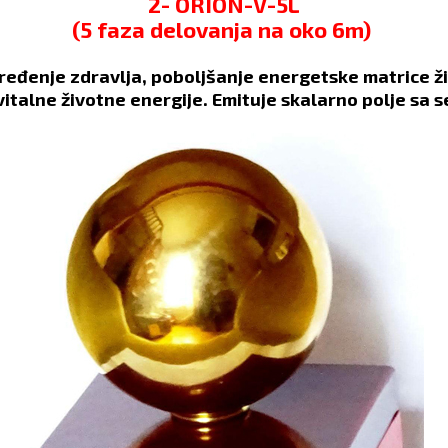
2- ORION-V-5L
(5 faza delovanja na oko 6m)
ređenje zdravlja, poboljšanje energetske matrice živ
vitalne životne energije. Emituje skalarno polje sa 