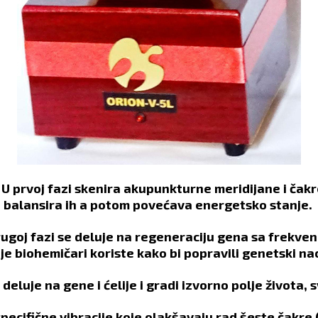
U prvoj fazi skenira akupunkturne meridijane i čakr
balansira ih a potom povećava energetsko stanje.
rugoj fazi se deluje na regeneraciju gena sa frekve
je biohemičari koriste kako bi popravili genetski na
e deluje na gene i ćelije i gradi izvorno polje života
specifične vibracije koje olakšavaju rad šeste čakre 