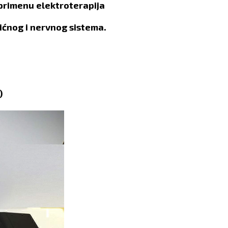
 primenu elektroterapija
šićnog i nervnog sistema.
)