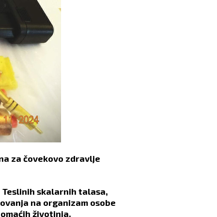
ana za čovekovo zdravlje
eslinih skalarnih talasa,
delovanja na organizam osobe
domaćih životinja.