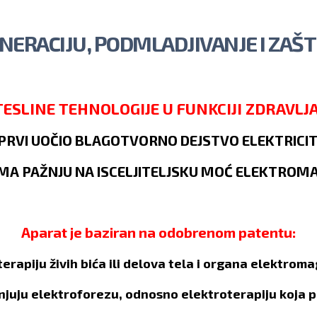
Skip to
main
ENERACIJU, PODMLADJIVANJE I ZAŠT
content
TESLINE TEHNOLOGIJE U FUNKCIJI ZDRAVLJA
 PRVI UOČIO BLAGOTVORNO DEJSTVO ELEKTRICI
IMA PAŽNJU NA ISCELJITELJSKU MOĆ ELEKTROM
Aparat je baziran na odobrenom patentu:
terapiju živih bića ili delova tela i organa elektrom
njuju elektroforezu, odnosno elektroterapiju koja 