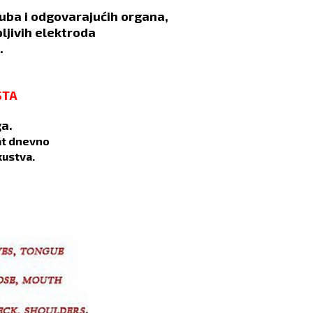
uba i odgovarajućih organa,
ljivih elektroda
.
STA
ga.
sat dnevno
kustva.