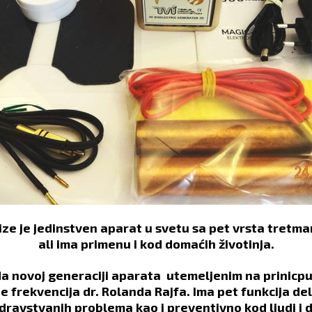
ize je jedinstven aparat u svetu sa pet vrsta tretm
ali ima primenu i kod domaćih životinja.
 novoj generaciji aparata utemeljenim na prinicpu T
e frekvencija dr. Rolanda Rajfa. Ima pet funkcija 
zdravstvanih problema kao i preventivno kod ljudi i 