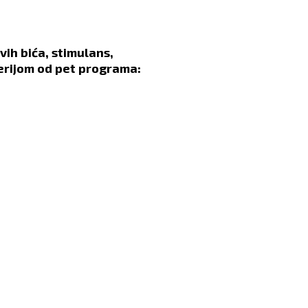
ih bića, stimulans,
serijom od pet programa: