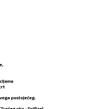
e,
ncijama
crt
, svega postojećeg.
(Trećeg oka - Epifize)