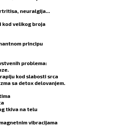
tritisa, neuralgija...
 kod velikog broja
nantnom principu
vstvenih problema:
oze.
apiju kod slabosti srca
izma sa detox delovanjem.
stima
ta
g tkiva na telu
omagnetnim vibracijama