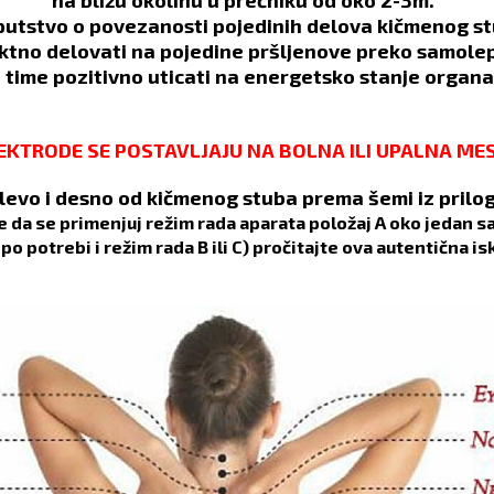
na bližu okolinu u prečniku od oko 2-3m.
putstvo o povezanosti pojedinih delova kičmenog st
ktno delovati na pojedine pršljenove preko samolep
i time pozitivno uticati na energetsko stanje organa
EKTRODE SE POSTAVLJAJU NA BOLNA ILI UPALNA ME
i levo i desno od kičmenog stuba prema šemi iz prilo
e da se primenjuj režim rada aparata položaj A oko jedan 
po potrebi i režim rada B ili C) pročitajte ova autentična is