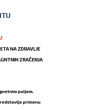
ITU
!
TETA NA ZDRAVLJE
AGNTNIH ZRAČENJA
agnetnim poljem.
predstavlja primenu