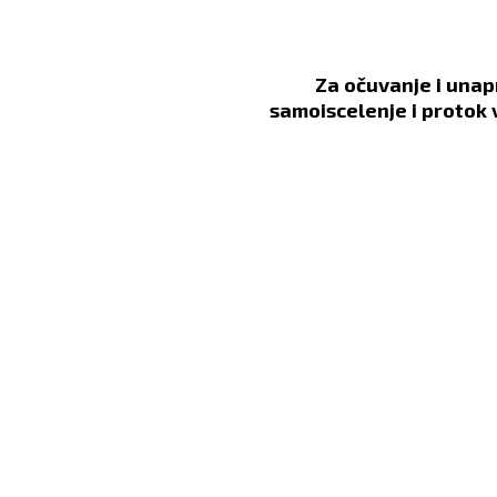
Za očuvanje i unap
samoiscelenje i protok 