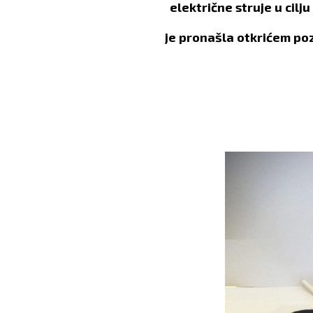
električne struje u cil
je pronašla otkrićem poz