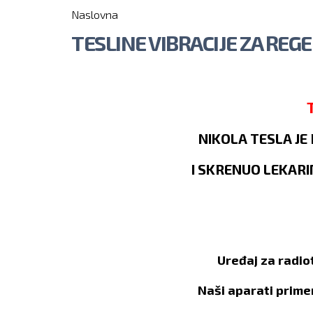
You are here
Naslovna
TESLINE VIBRACIJE ZA REG
NIKOLA TESLA JE
I SKRENUO LEKAR
Uređaj za radio
Naši aparati prime