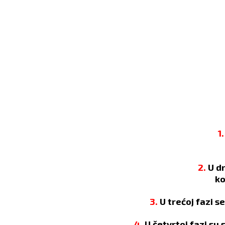
1.
2.
U d
ko
3.
U trećoj fazi s
4.
U četvrtoj fazi su 