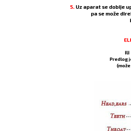
5.
Uz aparat se dobije u
pa se može dire
EL
il
Predlog j
(može 