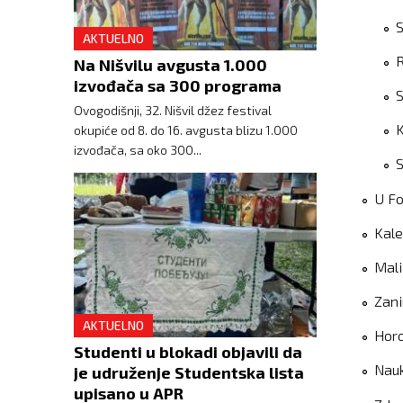
S
AKTUELNO
Na Nišvilu avgusta 1.000
izvođača sa 300 programa
S
Ovogodišnji, 32. Nišvil džez festival
K
okupiće od 8. do 16. avgusta blizu 1.000
izvođača, sa oko 300...
S
U F
Kal
Mali
Zani
AKTUELNO
Hor
Studenti u blokadi objavili da
Nau
je udruženje Studentska lista
upisano u APR