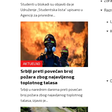
Zdra
Studenti u blokadi su objavili da je
Udruženje „Studentska lista“ upisano u
Raz
Agenciji za privredne...
L
AKTUELNO
Srbiji preti povećan broj
požara zbog najavljenog
O
toplotnog talasa
Srbiji u narednim danima preti povećan
broj požara zbog najavljenog toplotnog
talasa, izjavio je...