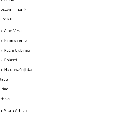
oslovni Imenik
ubrike
Aloe Vera
Finansiranje
Kućni Ljubimci
Bolesti
Na današnji dan
lave
Video
rhiva
Stara Arhiva