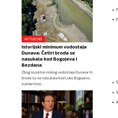
P
R
AKTUELNO
Istorijski minimum vodostaja
Dunava: Četiri broda se
nasukala kod Bogojeva i
Bezdana
Zbog izuzetno niskog vodostaja Dunava tri
broda su se nasukala kod Luke Bogojevo,
S
a jedan kod...
A