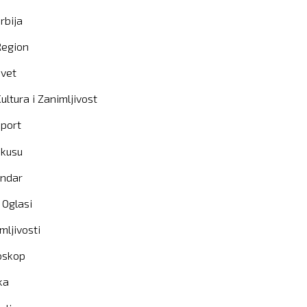
rbija
Region
vet
ultura i Zanimljivost
port
okusu
endar
 Oglasi
mljivosti
oskop
ka