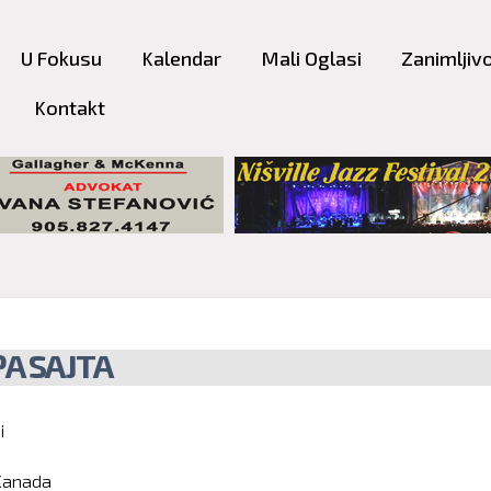
Skip to
main
U Fokusu
Kalendar
Mali Oglasi
Zanimljivo
content
Kontakt
A SAJTA
i
Kanada