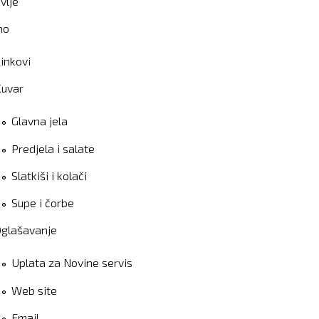
vlje
no
inkovi
Kuvar
Glavna jela
Predjela i salate
Slatkiši i kolači
Supe i čorbe
glašavanje
Uplata za Novine servis
Web site
Email