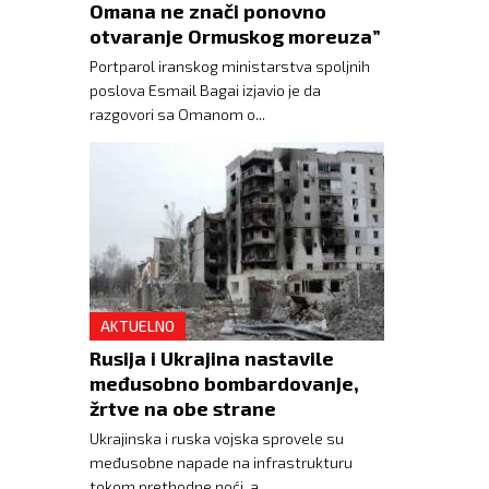
Omana ne znači ponovno
otvaranje Ormuskog moreuza”
Portparol iranskog ministarstva spoljnih
poslova Esmail Bagai izjavio je da
razgovori sa Omanom o...
AKTUELNO
Rusija i Ukrajina nastavile
međusobno bombardovanje,
žrtve na obe strane
Ukrajinska i ruska vojska sprovele su
međusobne napade na infrastrukturu
tokom prethodne noći, a...