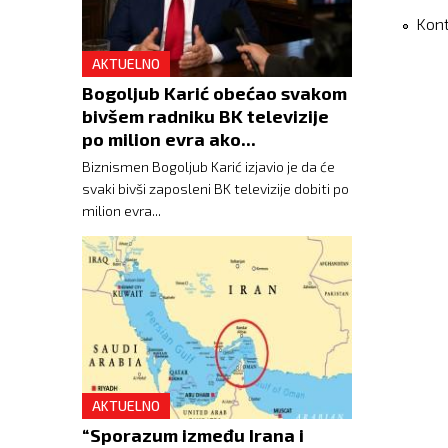
Kon
AKTUELNO
Bogoljub Karić obećao svakom
bivšem radniku BK televizije
po milion evra ako...
Biznismen Bogoljub Karić izjavio je da će
svaki bivši zaposleni BK televizije dobiti po
milion evra...
AKTUELNO
“Sporazum između Irana i