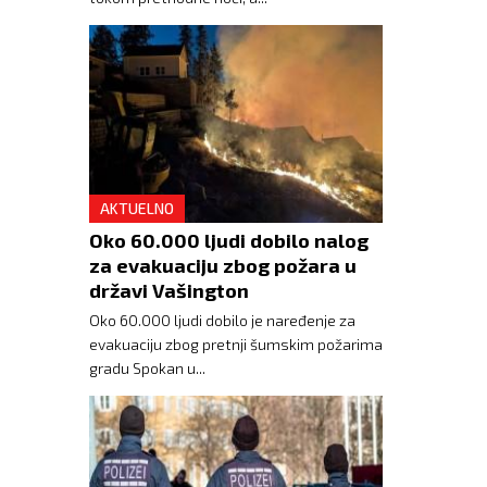
AKTUELNO
Oko 60.000 ljudi dobilo nalog
za evakuaciju zbog požara u
državi Vašington
Oko 60.000 ljudi dobilo je naređenje za
evakuaciju zbog pretnji šumskim požarima
gradu Spokan u...