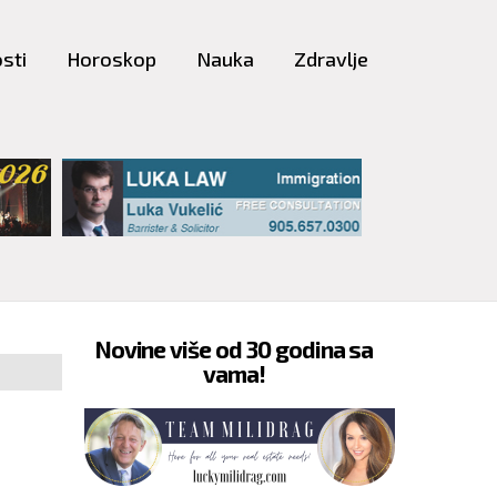
sti
Horoskop
Nauka
Zdravlje
Novine više od 30 godina sa
vama!