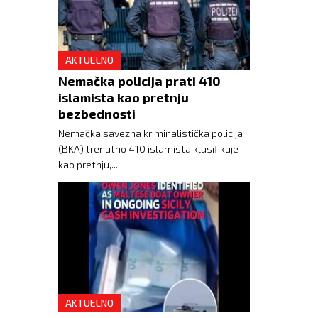
AKTUELNO
Nemačka policija prati 410
islamista kao pretnju
bezbednosti
Nemačka savezna kriminalistička policija
(BKA) trenutno 410 islamista klasifikuje
kao pretnju,...
AKTUELNO