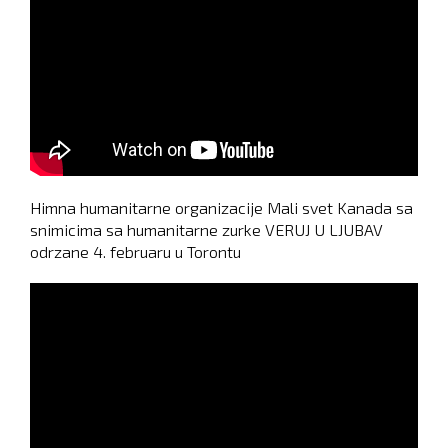
Himna humanitarne organizacije Mali svet Kanada sa
snimicima sa humanitarne zurke VERUJ U LJUBAV
odrzane 4. februaru u Torontu