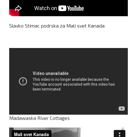
Slavko Stimac podrska za Mali svet Kanada
Madawaska River Cottages