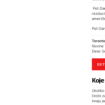
Pet čla
rezoluc
američk
Pet član
Toronto
Novine 
Desk:
S
DET
Koje
Ukoliko
često za
imaju ja