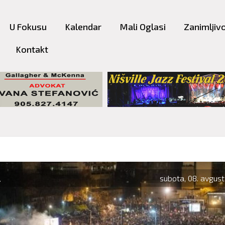
Skip to
main
U Fokusu
Kalendar
Mali Oglasi
Zanimljivo
content
Kontakt
A
subota, 08. avgust