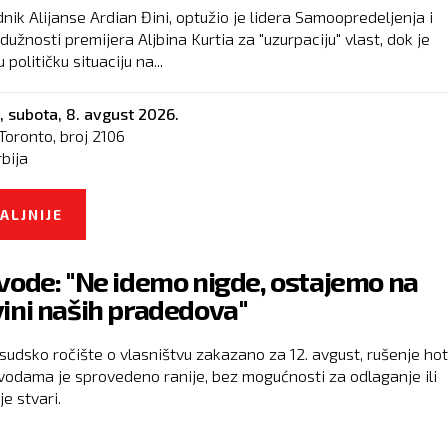
nik Alijanse Ardian Đini, optužio je lidera Samoopredeljenja i
dužnosti premijera Aljbina Kurtia za "uzurpaciju" vlast, dok je
 političku situaciju na...
,
subota, 8. avgust 2026.
Toronto, broj
2106
rbija
ALJNIJE
O LIDER ALIJANSE AKTUELNU POLITIČKU SITU
NA KOSOVU NAZIVA DRŽAVNIM UDAROM
vode: "Ne idemo nigde, ostajemo na
ini naših pradedova"
 sudsko ročište o vlasništvu zakazano za 12. avgust, rušenje ho
vodama je sprovedeno ranije, bez mogućnosti za odlaganje ili
e stvari.