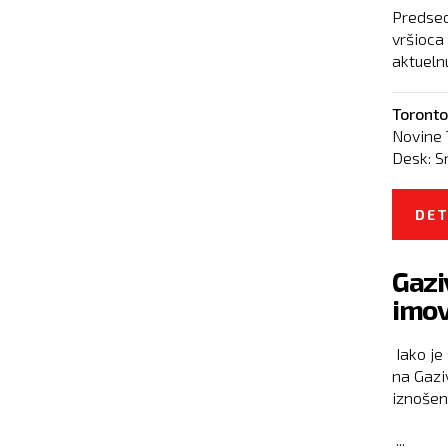
Predsed
vršioca 
aktuelnu
Toronto
Novine 
Desk:
S
DET
Gazi
imov
Iako je
na Gazi
iznošenj
...