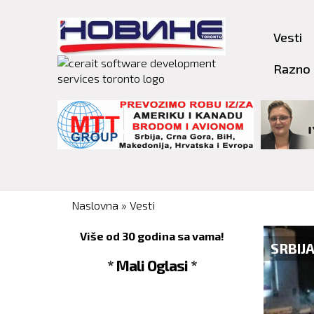
Vesti
Razno
You are here
Naslovna
»
Vesti
Više od 30 godina sa vama!
SRBIJ
* Mali Oglasi *