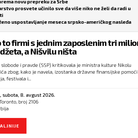
sprema novu prepreku za Srbe
rstvo prosvete učinilo sve da više niko ne želi da radi u
ti
ženo uspostavljanje meseca srpsko-američkog nasleđa
 to firmi s jednim zaposlenim tri mili
udžeta, a Nišvilu ništa
slobode i pravde (SSP) kritikovala je ministra kulture Nikolu
ića zbog, kako je navela, izostanka državne finansijske pomoći
a, festivala i...
,
subota, 8. avgust 2026.
Toronto, broj
2106
rbija
ALJNIJE
O KAKO TO FIRMI S JEDNIM ZAPOSLENIM TRI
MILIONA IZ BUDŽETA, A NIŠVILU NIŠTA