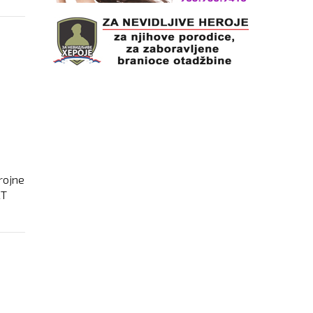
A
rojne
RT