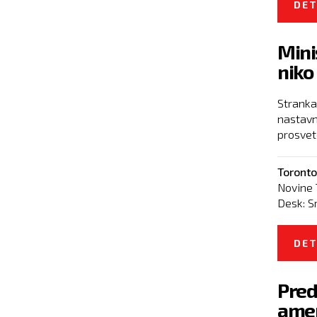
DET
Mini
niko 
Stranka
nastavn
prosvete
Toronto
Novine 
Desk:
S
DET
Pred
amer