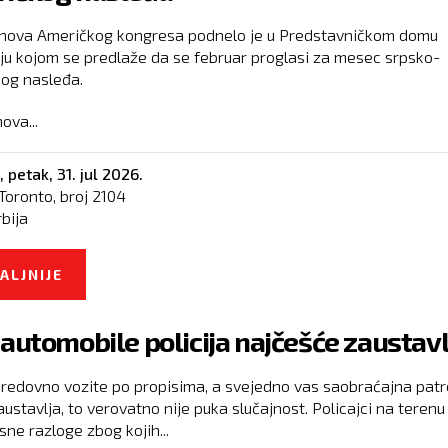
nova Američkog kongresa podnelo je u Predstavničkom domu
iju kojom se predlaže da se februar proglasi za mesec srpsko-
og nasleđa.
ova...
,
petak, 31. jul 2026.
Toronto, broj
2104
rbija
ALJNIJE
O PREDLOŽENO USPOSTAVLJANJE MESECA SR
AMERIČKOG NASLEĐA
 automobile policija najčešće zaustavl
 redovno vozite po propisima, a svejedno vas saobraćajna patr
ustavlja, to verovatno nije puka slučajnost. Policajci na terenu
sne razloge zbog kojih...