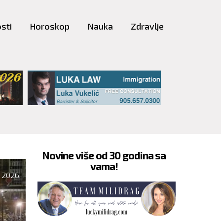
sti
Horoskop
Nauka
Zdravlje
Novine više od 30 godina sa
vama!
SRBIJA
 2026.