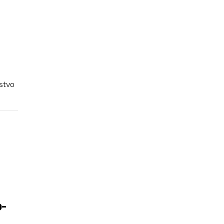
stvo
VIŠE
o-