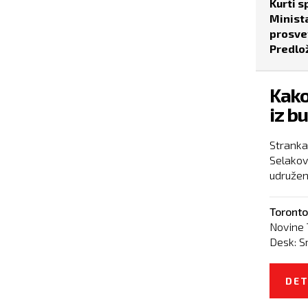
Kurti 
Minista
prosve
Predlo
Kako
iz b
Stranka 
Selakov
udruženj
Toronto
Novine 
Desk:
S
DET