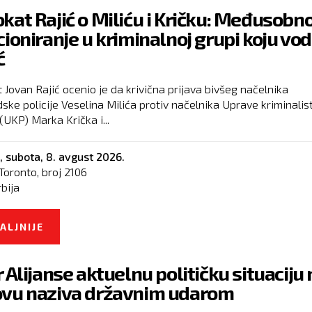
kat Rajić o Miliću i Kričku: Međusobn
cioniranje u kriminalnoj grupi koju vod
ć
 Jovan Rajić ocenio je da krivična prijava bivšeg načelnika
ske policije Veselina Milića protiv načelnika Uprave kriminalis
 (UKP) Marka Krička i...
,
subota, 8. avgust 2026.
Toronto, broj
2106
rbija
ALJNIJE
O ADVOKAT RAJIĆ O MILIĆU I KRIČKU: MEĐUS
POZICIONIRANJE U KRIMINALNOJ GRUPI KOJU 
r Alijanse aktuelnu političku situaciju 
VUČIĆ
vu naziva državnim udarom