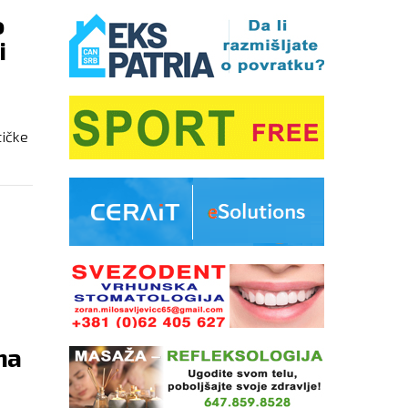
o
i
tičke
OBNO
VODI
na