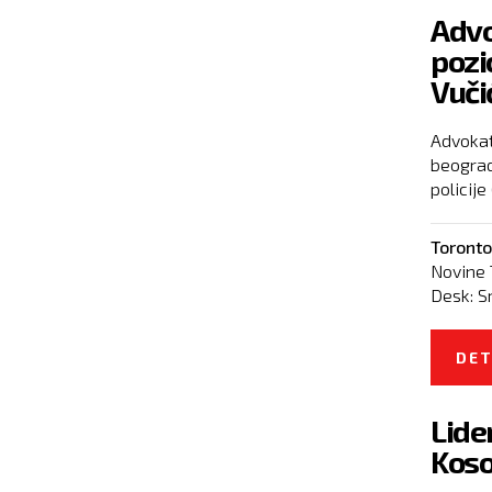
Advo
pozi
Vuči
Advokat
beograd
policije
Toronto
Novine 
Desk:
S
DET
Lide
Koso