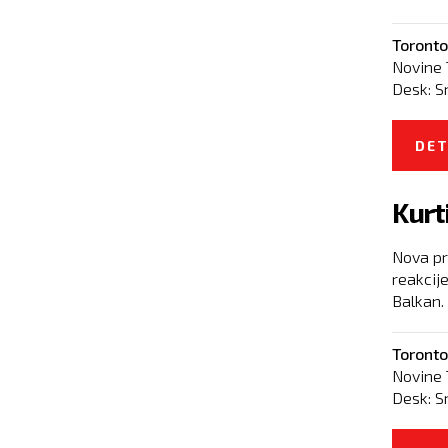
Toronto
Novine 
Desk:
S
DET
Kurt
Nova pr
reakcij
Balkan. 
Toronto
Novine 
Desk:
S