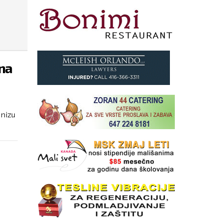
ona
 nizu