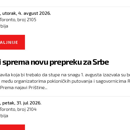
,
utorak, 4. avgust 2026.
Toronto, broj
2105
rbija
ALJNIJE
O GAZIVODE: "NE IDEMO NIGDE, OSTAJEMO N
IMOVINI NAŠIH PRADEDOVA"
i sprema novu prepreku za Srbe
avila koja bi trebalo da stupe na snagu 1. avgusta izazvala su b
e među organizatorima pokloničkih putovanja i sagovornicima 
Prema najavi Prištine...
,
petak, 31. jul 2026.
Toronto, broj
2104
rbija