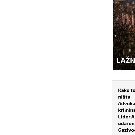
I SIGNALI OBORILI...
"SITU
Kako to
ništa
Advokat
krimina
Lider A
udaro
Gazivo