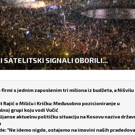
ACIJA U SRBIJI JE NA IVICI...
 firmi s jednim zaposlenim tri miliona iz budžeta, a Nišvilu
 Rajić o Miliću i Kričku: Međusobno pozicioniranje u
lnoj grupi koju vodi Vučić
lijanse aktuelnu političku situaciju na Kosovu naziva drža
m
de: "Ne idemo nigde, ostajemo na imovini naših pradedova