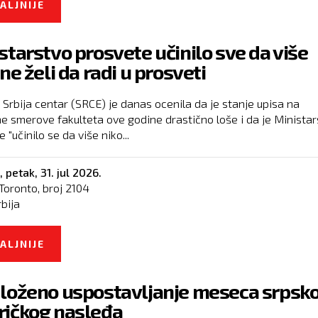
ALJNIJE
O KURTI SPREMA NOVU PREPREKU ZA SRBE
starstvo prosvete učinilo sve da više
ne želi da radi u prosveti
 Srbija centar (SRCE) je danas ocenila da je stanje upisa na
e smerove fakulteta ove godine drastično loše i da je Ministar
 "učinilo se da više niko...
,
petak, 31. jul 2026.
Toronto, broj
2104
rbija
ALJNIJE
O MINISTARSTVO PROSVETE UČINILO SVE DA 
NIKO NE ŽELI DA RADI U PROSVETI
loženo uspostavljanje meseca srpsk
ičkog nasleđa