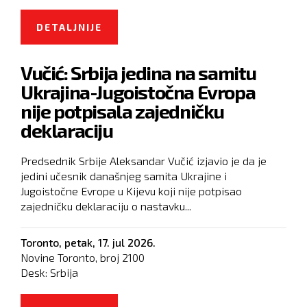
DETALJNIJE
O EVROPSKA KOMISIJA
ZABRINUTA ZBOG MOGUĆIH
Vučić: Srbija jedina na samitu
ZLOUPOTREBA ŠPIJUNSKOG
Ukrajina-Jugoistočna Evropa
SOFTVERA U SRBIJI
nije potpisala zajedničku
deklaraciju
Predsednik Srbije Aleksandar Vučić izjavio je da je
jedini učesnik današnjeg samita Ukrajine i
Jugoistočne Evrope u Kijevu koji nije potpisao
zajedničku deklaraciju o nastavku...
Toronto,
petak, 17. jul 2026.
Novine Toronto, broj
2100
Desk:
Srbija