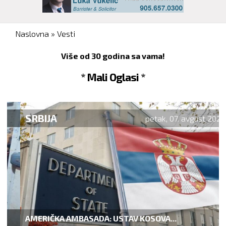
You are here
Naslovna
»
Vesti
Više od 30 godina sa vama!
* Mali Oglasi *
SRBIJA
petak, 07. avgust 2026.
AMERIČKA AMBASADA: USTAV KOSOVA...