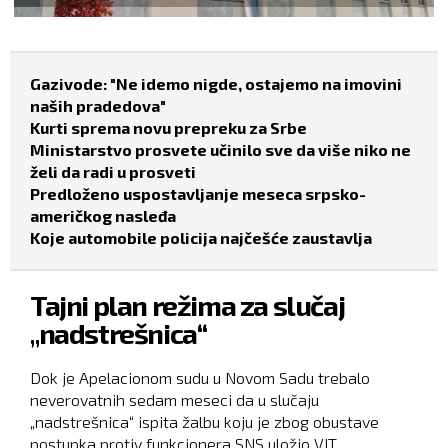
Gazivode: "Ne idemo nigde, ostajemo na imovini
naših pradedova"
Kurti sprema novu prepreku za Srbe
Ministarstvo prosvete učinilo sve da više niko ne
želi da radi u prosveti
Predloženo uspostavljanje meseca srpsko-
američkog nasleđa
Koje automobile policija najčešće zaustavlja
Tajni plan režima za slučaj
„nadstrešnica“
Dok je Apelacionom sudu u Novom Sadu trebalo
neverovatnih sedam meseci da u slučaju
„nadstrešnica“ ispita žalbu koju je zbog obustave
postupka protiv funkcionera SNS uložio VJT...