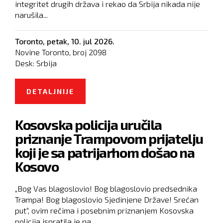
integritet drugih država i rekao da Srbija nikada nije
narušila...
Toronto,
petak, 10. jul 2026.
Novine Toronto, broj
2098
Desk:
Srbija
DETALJNIJE
O DAČIĆ: EVROPSKI PARLAMENT
PRVO TREBA OSUDITI PRIZNANJE
Kosovska policija uručila
KOSOVA, PA ONDA MOŽE DAVATI
priznanje Trampovom prijatelju
LEKCIJE
koji je sa patrijarhom došao na
Kosovo
„Bog Vas blagoslovio! Bog blagoslovio predsednika
Trampa! Bog blagoslovio Sjedinjene Države! Srećan
put“, ovim rečima i posebnim priznanjem Kosovska
policija ispratila je na...