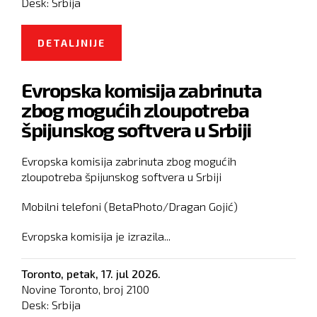
Desk:
Srbija
DETALJNIJE
O VLADAN ĐOKIĆ POTVRDIO DA SE
NALAZI NA STUDENTSKOJ LISTI
Evropska komisija zabrinuta
zbog mogućih zloupotreba
špijunskog softvera u Srbiji
Evropska komisija zabrinuta zbog mogućih
zloupotreba špijunskog softvera u Srbiji
Mobilni telefoni (BetaPhoto/Dragan Gojić)
Evropska komisija je izrazila...
Toronto,
petak, 17. jul 2026.
Novine Toronto, broj
2100
Desk:
Srbija