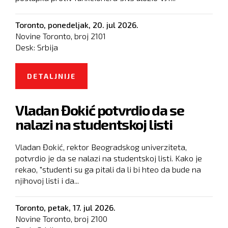
Toronto,
ponedeljak, 20. jul 2026.
Novine Toronto, broj
2101
Desk:
Srbija
DETALJNIJE
O TAJNI PLAN REŽIMA ZA SLUČAJ
„NADSTREŠNICA“
Vladan Đokić potvrdio da se
nalazi na studentskoj listi
Vladan Đokić, rektor Beogradskog univerziteta,
potvrdio je da se nalazi na studentskoj listi. Kako je
rekao, "studenti su ga pitali da li bi hteo da bude na
njihovoj listi i da...
Toronto,
petak, 17. jul 2026.
Novine Toronto, broj
2100