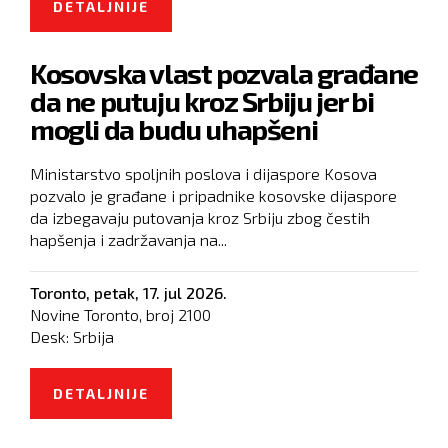
DETALJNIJE
O VUČIĆ: SRBIJA JEDINA NA
SAMITU UKRAJINA-JUGOISTOČNA
Kosovska vlast pozvala građane
EVROPA NIJE POTPISALA
da ne putuju kroz Srbiju jer bi
ZAJEDNIČKU DEKLARACIJU
mogli da budu uhapšeni
Ministarstvo spoljnih poslova i dijaspore Kosova
pozvalo je građane i pripadnike kosovske dijaspore
da izbegavaju putovanja kroz Srbiju zbog čestih
hapšenja i zadržavanja na...
Toronto,
petak, 17. jul 2026.
Novine Toronto, broj
2100
Desk:
Srbija
DETALJNIJE
O KOSOVSKA VLAST POZVALA
GRAĐANE DA NE PUTUJU KROZ