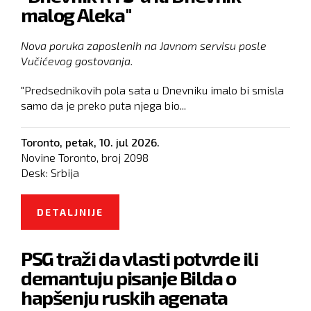
malog Aleka"
Nova poruka zaposlenih na Javnom servisu posle
Vučićevog gostovanja.
"Predsednikovih pola sata u Dnevniku imalo bi smisla
samo da je preko puta njega bio...
Toronto,
petak, 10. jul 2026.
Novine Toronto, broj
2098
Desk:
Srbija
DETALJNIJE
O "DNEVNIK RTS-A ILI DNEVNIK
MALOG ALEKA"
PSG traži da vlasti potvrde ili
demantuju pisanje Bilda o
hapšenju ruskih agenata