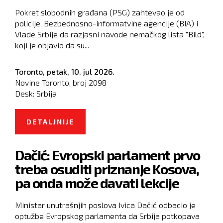
Pokret slobodnih građana (PSG) zahtevao je od
policije, Bezbednosno-informatvine agencije (BIA) i
Vlade Srbije da razjasni navode nemačkog lista "Bild",
koji je objavio da su...
Toronto,
petak, 10. jul 2026.
Novine Toronto, broj
2098
Desk:
Srbija
DETALJNIJE
O PSG TRAŽI DA VLASTI POTVRDE
ILI DEMANTUJU PISANJE BILDA O
Dačić: Evropski parlament prvo
HAPŠENJU RUSKIH AGENATA
treba osuditi priznanje Kosova,
pa onda može davati lekcije
Ministar unutrašnjih poslova Ivica Dačić odbacio je
optužbe Evropskog parlamenta da Srbija potkopava