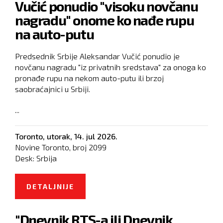
Vučić ponudio "visoku novčanu
SRBIJU JER BI MOGLI DA BUDU
nagradu" onome ko nađe rupu
UHAPŠENI
na auto-putu
Predsednik Srbije Aleksandar Vučić ponudio je
novčanu nagradu "iz privatnih sredstava" za onoga ko
pronađe rupu na nekom auto-putu ili brzoj
saobraćajnici u Srbiji.
...
Toronto,
utorak, 14. jul 2026.
Novine Toronto, broj
2099
Desk:
Srbija
DETALJNIJE
O VUČIĆ PONUDIO "VISOKU
NOVČANU NAGRADU" ONOME KO
"Dnevnik RTS-a ili Dnevnik
NAĐE RUPU NA AUTO-PUTU