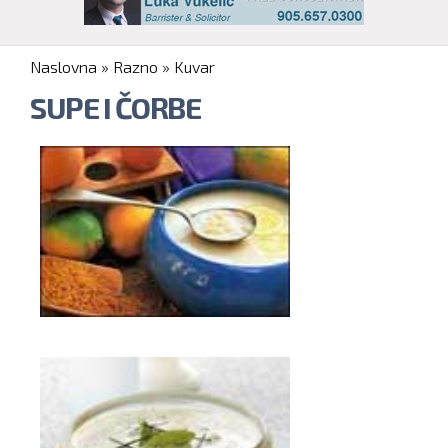
You are here
Naslovna
»
Razno
»
Kuvar
SUPE I ČORBE