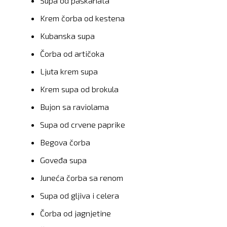
Supa od paškanata
Krem čorba od kestena
Kubanska supa
Čorba od artičoka
Ljuta krem supa
Krem supa od brokula
Bujon sa raviolama
Supa od crvene paprike
Begova čorba
Goveđa supa
Juneća čorba sa renom
Supa od gljiva i celera
Čorba od jagnjetine