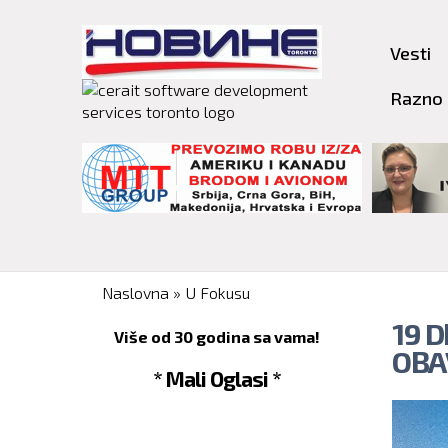
Vesti
Razno
You are here
Naslovna
»
U Fokusu
19 
Više od 30 godina sa vama!
OBA
* Mali Oglasi *