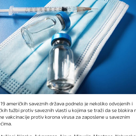
19 američkih saveznih država podnelo je nekoliko odvojenih i
kih tužbi protiv saveznih vlasti u kojima se traži da se blokira
e vakcinacije protiv korona virusa za zaposlene u saveznim
ćima.