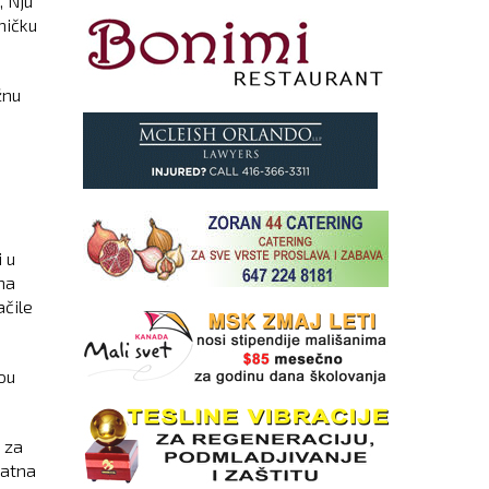
, Nju
ničku
žnu
 u
na
ačile
ou
 za
vatna