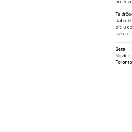
preduzeć
Te drža
dati ot
biti u 
zakoni.
Beta
Novine 
Toront