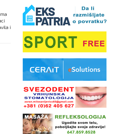
mama
aci
vila i