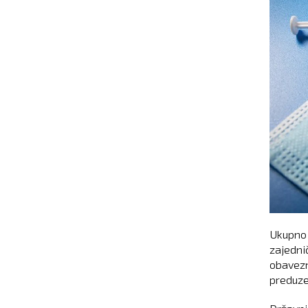
Ukupno 
zajednič
obavezn
preduze