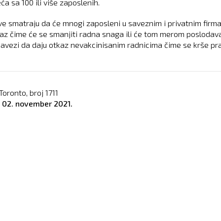
a sa 100 ili više zaposlenih.
ve smatraju da će mnogi zaposleni u saveznim i privatnim fir
kaz čime će se smanjiti radna snaga ili će tom merom poslodav
obavezi da daju otkaz nevakcinisanim radnicima čime se krše pra
Toronto, broj
1711
o
02. november 2021.