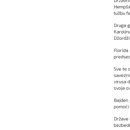
Državni
Hempšir
tužbu f
Druga g
Karolin
Džordžij
Florida
predsed
Sve te 
savezni
virusa 
svoja o
Bajden 
pomoći 
Države 
bezbedn