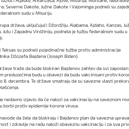
 tužioci Aljaske, Arkanzasa, Ajove, Misurija, Montane, Nebraske
a, Severne Dakote, Južne Dakote i Vajominga podneli su zajed
ederalnom sudu u Misuriju.
rupa država, uključujući Džordžiju, Alabama, Ajdaho, Kanzas, Ju
u, Jutu i Zapadnu Virdžiniju, podnela je tužbu federalnom sudu u
i.
 i Teksas su podneli pojedinačne tužbe protiv administracije
nika Džozefa Bajdena (Joseph Biden).
države traže da bude blokiran Bajdenov zahtev da svi zaposleni
m preduzećima budu u obavezi da budu vakcinisani protiv koro
do 8. decembra. Te države smatraju da su savezne vlasti prekor
vlašćenja.
je nedavno izjavio da će nalozi za vakcinaciju na saveznom niv
u borbi protiv epidemije korona virusa.
navode da žele da blokiraju i Bajdenov plan da savezna uprava
ost i zdravlje na radu naloži obaveznu vakcinaciju i za sva pri