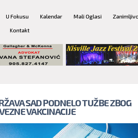
Skip to
main
U Fokusu
Kalendar
Mali Oglasi
Zanimljivo
content
Kontakt
DRŽAVA SAD PODNELO TUŽBE ZBOG
VEZNE VAKCINACIJE