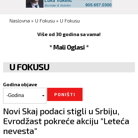
You are here
Naslovna
»
U Fokusu
»
U Fokusu
Više od 30 godina sa vama!
* Mali Oglasi *
U FOKUSU
Godina objave
Godina objave
Godina
Novi Skaj podaci stigli u Srbiju,
Evrodžast pokreće akciju "Leteća
nevesta"