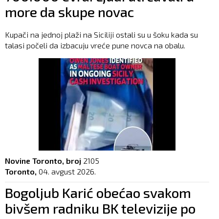
more da skupe novac
Kupači na jednoj plaži na Siciliji ostali su u šoku kada su
talasi počeli da izbacuju vreće pune novca na obalu.
Novine Toronto, broj
2105
Toronto,
04. avgust 2026.
Bogoljub Karić obećao svakom
bivšem radniku BK televizije po