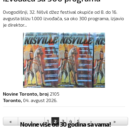
Ovogodišnji, 32. Nišvil džez festival okupiće od 8. do 16.
avgusta blizu 1.000 izvođača, sa oko 300 programa, izjavio
je direktor...
Novine Toronto, broj
2105
Toronto,
04. avgust 2026.
Pages
«
‹
1
2
3
4
5
6
›
7
8
9
»
…
Novine više od 30 godina sa vama!