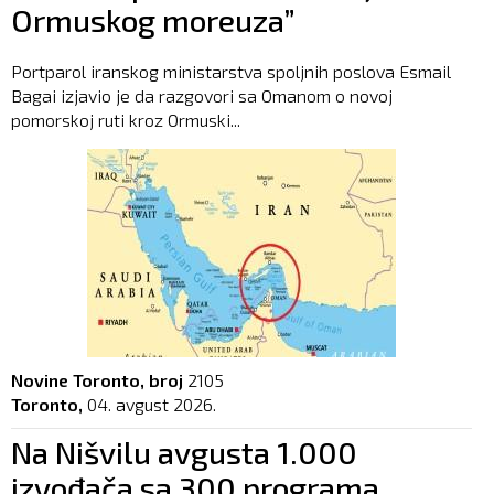
Ormuskog moreuza”
Portparol iranskog ministarstva spoljnih poslova Esmail
Bagai izjavio je da razgovori sa Omanom o novoj
pomorskoj ruti kroz Ormuski...
Novine Toronto, broj
2105
Toronto,
04. avgust 2026.
Na Nišvilu avgusta 1.000
izvođača sa 300 programa