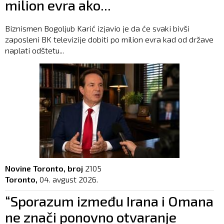
milion evra ako...
Biznismen Bogoljub Karić izjavio je da će svaki bivši
zaposleni BK televizije dobiti po milion evra kad od države
naplati odštetu...
Novine Toronto, broj
2105
Toronto,
04. avgust 2026.
“Sporazum između Irana i Omana
ne znači ponovno otvaranje