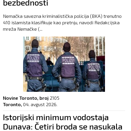
bezbednosti
Nemačka savezna kriminalistička policija (BKA) trenutno
410 islamista klasifikuje kao pretnju, navodi Redakcijska
mreža Nemačke (...
Novine Toronto, broj
2105
Toronto,
04. avgust 2026.
Istorijski minimum vodostaja
Dunava: Četiri broda se nasukala