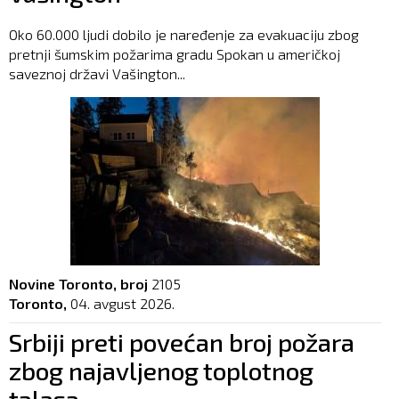
Oko 60.000 ljudi dobilo je naređenje za evakuaciju zbog
pretnji šumskim požarima gradu Spokan u američkoj
saveznoj državi Vašington...
Novine Toronto, broj
2105
Toronto,
04. avgust 2026.
Srbiji preti povećan broj požara
zbog najavljenog toplotnog
talasa