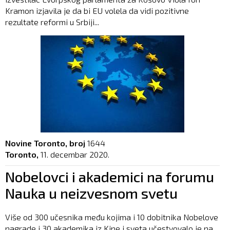
Kramon izjavila je da bi EU volela da vidi pozitivne
rezultate reformi u Srbiji...
Novine Toronto, broj
1644
Toronto,
11. decembar 2020.
Nobelovci i akademici na forumu
Nauka u neizvesnom svetu
Više od 300 učesnika među kojima i 10 dobitnika Nobelove
nagrade i 30 akademika iz Kine i sveta učestvovalo je na