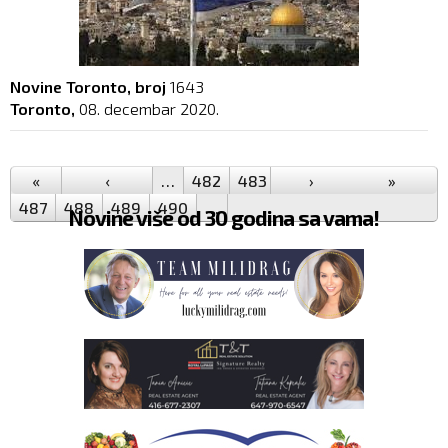
Novine Toronto, broj
1643
Toronto,
08. decembar 2020.
Pages
«
‹
…
482
483
484
›
485
486
»
487
488
489
490
…
Novine više od 30 godina sa vama!