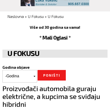
You are here
Naslovna
»
U Fokusu
»
U Fokusu
Više od 30 godina sa vama!
* Mali Oglasi *
U FOKUSU
Godina objave
Godina objave
Godina
Proizvođači automobila guraju
električne, a kupcima se sviđaju
hibridni