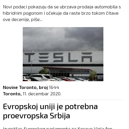
Novi podaci pokazuju da se ubrzava prodaja automobila s
hibridnim pogonom i očekuje da raste brzo tokom čitave
ove decenije, piše...
Novine Toronto, broj
1644
Toronto,
11. decembar 2020.
Evropskoj uniji je potrebna
proevropska Srbija
Izvestilac Evorpskog parlamenta za Kosovo Viola fon