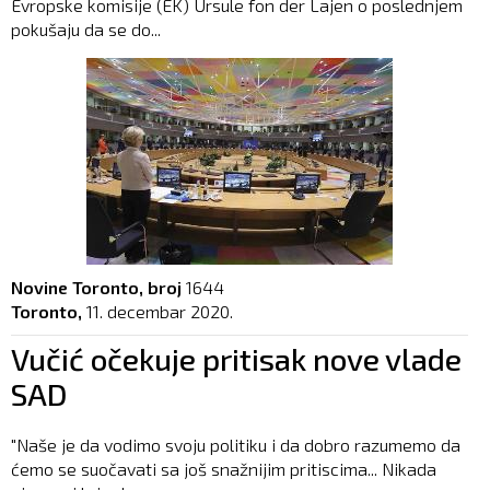
Evropske komisije (EK) Ursule fon der Lajen o poslednjem
pokušaju da se do...
Novine Toronto, broj
1644
Toronto,
11. decembar 2020.
Vučić očekuje pritisak nove vlade
SAD
"Naše je da vodimo svoju politiku i da dobro razumemo da
ćemo se suočavati sa još snažnijim pritiscima... Nikada