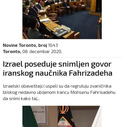
Novine Toronto, broj
1643
Toronto,
08. decembar 2020.
Izrael poseduje snimljen govor
iranskog naučnika Fahrizadeha
Izraelski obaveštajci uspeli su da regrutuju zvaničnika
bliskog nedavno ubijenom Irancu Mohsenu Fahrisadehu
da snimi kako taj...