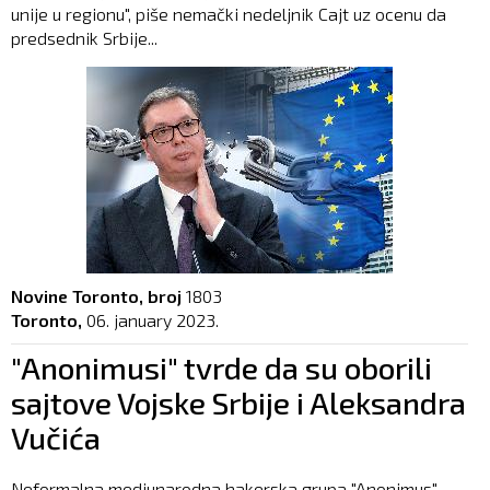
unije u regionu", piše nemački nedeljnik Cajt uz ocenu da
predsednik Srbije...
Novine Toronto, broj
1803
Toronto,
06. january 2023.
"Anonimusi" tvrde da su oborili
sajtove Vojske Srbije i Aleksandra
Vučića
Neformalna medjunarodna hakerska grupa "Anonimus"