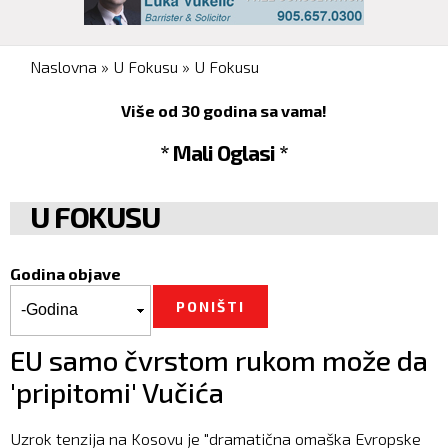
You are here
Naslovna
»
U Fokusu
»
U Fokusu
Više od 30 godina sa vama!
* Mali Oglasi *
U FOKUSU
Godina objave
Godina objave
Godina
EU samo čvrstom rukom može da
'pripitomi' Vučića
Uzrok tenzija na Kosovu je "dramatična omaška Evropske