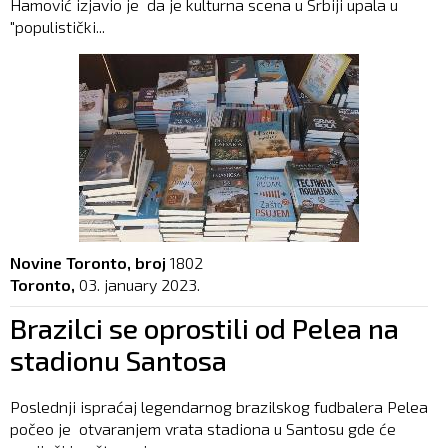
Hamović izjavio je da je kulturna scena u Srbiji upala u
"populistički...
Novine Toronto, broj
1802
Toronto,
03. january 2023.
Brazilci se oprostili od Pelea na
stadionu Santosa
Poslednji ispraćaj legendarnog brazilskog fudbalera Pelea
počeo je otvaranjem vrata stadiona u Santosu gde će