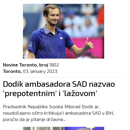
Novine Toronto, broj
1802
Toronto,
03. january 2023.
Dodik ambasadora SAD nazvao
'prepotentnim' i 'lažovom'
Predsednik Republike Srpske Milorad Dodik je ,
neuobičajeno oštro kritikujući ambasadora SAD u BIH,
poručio da je pitanje državne...