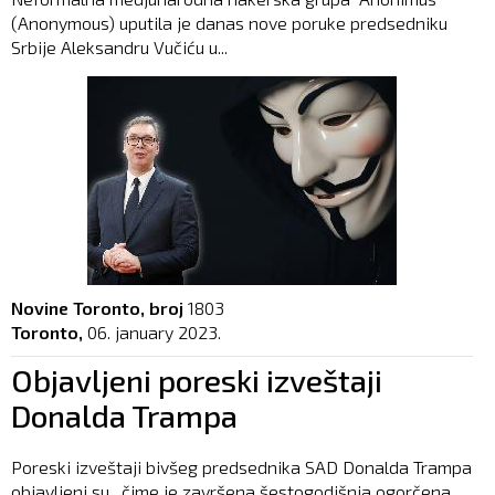
(Anonymous) uputila je danas nove poruke predsedniku
Srbije Aleksandru Vučiću u...
Novine Toronto, broj
1803
Toronto,
06. january 2023.
Objavljeni poreski izveštaji
Donalda Trampa
Poreski izveštaji bivšeg predsednika SAD Donalda Trampa
objavljeni su , čime je završena šestogodišnja ogorčena