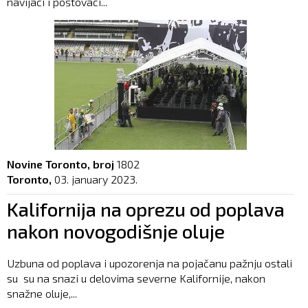
navijači i poštovaci...
Novine Toronto, broj
1802
Toronto,
03. january 2023.
Kalifornija na oprezu od poplava
nakon novogodišnje oluje
Uzbuna od poplava i upozorenja na pojačanu pažnju ostali
su su na snazi u delovima severne Kalifornije, nakon
snažne oluje,...