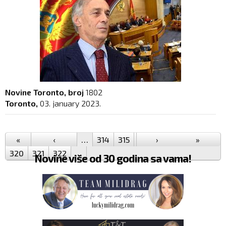
Novine Toronto, broj
1802
Toronto,
03. january 2023.
Pages
«
‹
…
314
315
316
›
317
318
»
319
320
321
322
…
Novine više od 30 godina sa vama!