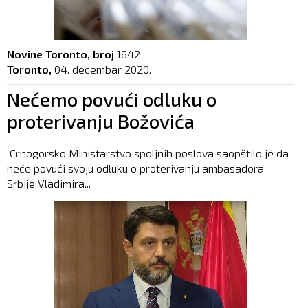
Novine Toronto, broj
1642
Toronto,
04. decembar 2020.
Nećemo povući odluku o
proterivanju Božovića
Crnogorsko Ministarstvo spoljnih poslova saopštilo je da
neće povući svoju odluku o proterivanju ambasadora
Srbije Vladimira...