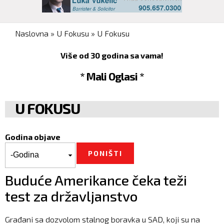
You are here
Naslovna
»
U Fokusu
»
U Fokusu
Više od 30 godina sa vama!
* Mali Oglasi *
U FOKUSU
Godina objave
Godina objave
Godina
Buduće Amerikance čeka teži
test za državljanstvo
Građani sa dozvolom stalnog boravka u SAD, koji su na