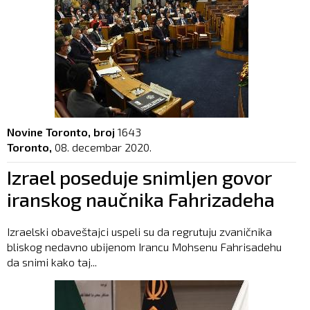
Novine Toronto, broj
1643
Toronto,
08. decembar 2020.
Izrael poseduje snimljen govor
iranskog naučnika Fahrizadeha
Izraelski obaveštajci uspeli su da regrutuju zvaničnika
bliskog nedavno ubijenom Irancu Mohsenu Fahrisadehu
da snimi kako taj...