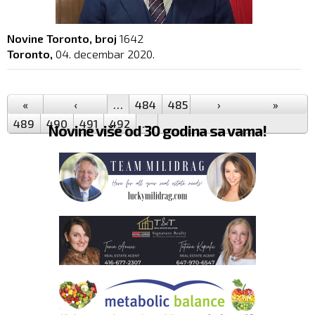
Novine Toronto, broj
1642
Toronto,
04. decembar 2020.
Pages
«
‹
…
484
485
486
›
487
488
»
489
490
491
492
…
Novine više od 30 godina sa vama!