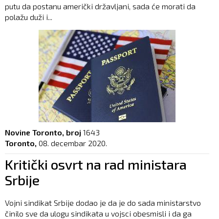
putu da postanu američki državljani, sada će morati da
polažu duži i...
Novine Toronto, broj
1643
Toronto,
08. decembar 2020.
Kritički osvrt na rad ministara
Srbije
Vojni sindikat Srbije dodao je da je do sada ministarstvo
činilo sve da ulogu sindikata u vojsci obesmisli i da ga