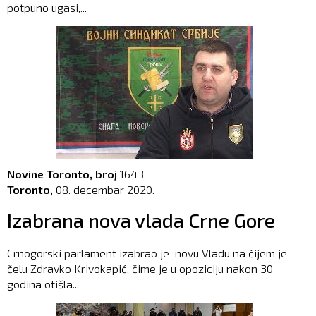
potpuno ugasi,...
Novine Toronto, broj
1643
Toronto,
08. decembar 2020.
Izabrana nova vlada Crne Gore
Crnogorski parlament izabrao je novu Vladu na čijem je
čelu Zdravko Krivokapić, čime je u opoziciju nakon 30
godina otišla...