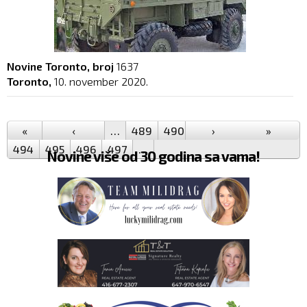
Novine Toronto, broj
1637
Toronto,
10. november 2020.
Pages
«
‹
…
489
490
491
›
492
493
»
494
495
496
497
…
Novine više od 30 godina sa vama!