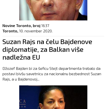
Novine Toronto, broj
1637
Toronto,
10. november 2020.
Suzan Rajs na čelu Bajdenove
diplomatije, za Balkan više
nadležna EU
Džozef Bajden bi za šeficu Stejt departmenta trebalo da
postavi bivšu savetnicu za nacionalnu bezbednost Suzan
Rajs, a u Bajdenovoj...