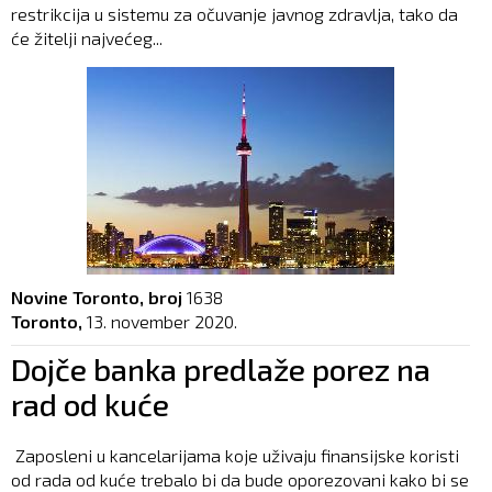
restrikcija u sistemu za očuvanje javnog zdravlja, tako da
će žitelji najvećeg...
Novine Toronto, broj
1638
Toronto,
13. november 2020.
Dojče banka predlaže porez na
rad od kuće
Zaposleni u kancelarijama koje uživaju finansijske koristi
od rada od kuće trebalo bi da bude oporezovani kako bi se