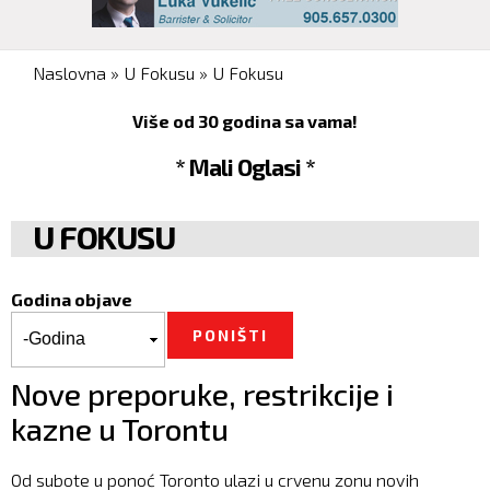
You are here
Naslovna
»
U Fokusu
»
U Fokusu
Više od 30 godina sa vama!
* Mali Oglasi *
U FOKUSU
Godina objave
Godina objave
Godina
Nove preporuke, restrikcije i
kazne u Torontu
Od subote u ponoć Toronto ulazi u crvenu zonu novih