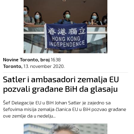
Novine Toronto, broj
1638
Toronto,
13. november 2020.
Satler i ambasadori zemalja EU
pozvali građane BiH da glasaju
Šef Delegacije EU u BiH Johan Satler je zajedno sa
šefovima misija zemalja članica EU u BiH pozvao građane
ove zemlje da u nedelju...