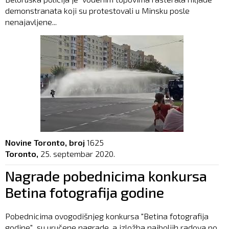
demonstranata koji su protestovali u Minsku posle
nenajavljene...
Novine Toronto, broj
1625
Toronto,
25. septembar 2020.
Nagrade pobednicima konkursa
Betina fotografija godine
Pobednicima ovogodišnjeg konkursa "Betina fotografija
godine" su uručene nagrade, a izložba najboljih radova po