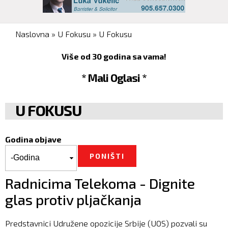
You are here
Naslovna
»
U Fokusu
»
U Fokusu
Više od 30 godina sa vama!
* Mali Oglasi *
U FOKUSU
Godina objave
Godina objave
Godina
Radnicima Telekoma - Dignite
glas protiv pljačkanja
Predstavnici Udružene opozicije Srbije (UOS) pozvali su