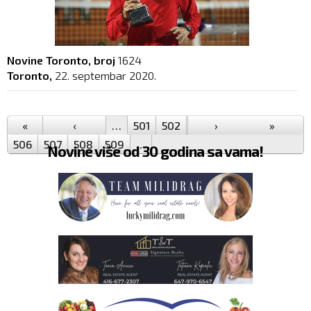
Novine Toronto, broj
1624
Toronto,
22. septembar 2020.
Pages
«
‹
…
501
502
503
›
504
505
»
506
507
508
509
…
Novine više od 30 godina sa vama!