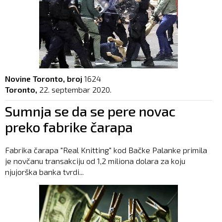
Novine Toronto, broj
1624
Toronto,
22. septembar 2020.
Sumnja se da se pere novac
preko fabrike čarapa
Fabrika čarapa "Real Knitting" kod Bačke Palanke primila
je novčanu transakciju od 1,2 miliona dolara za koju
njujorška banka tvrdi...