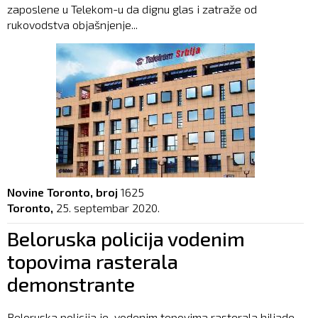
zaposlene u Telekom-u da dignu glas i zatraže od
rukovodstva objašnjenje...
Novine Toronto, broj
1625
Toronto,
25. septembar 2020.
Beloruska policija vodenim
topovima rasterala
demonstrante
Beloruska policija je vodenim topovima rasterala hiljade