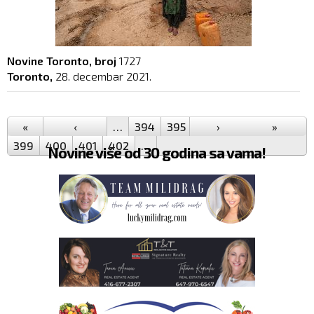
Novine Toronto, broj
1727
Toronto,
28. decembar 2021.
Pages
«
‹
…
394
395
396
›
397
398
»
399
400
401
402
…
Novine više od 30 godina sa vama!