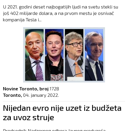
U 2021. godini deset najbogatijih ljudi na svetu stekli su
još 402 milijarde dolara, a na prvom mestu je osnivač
kompanija Tesla i...
Novine Toronto, broj
1728
Toronto,
04. january 2022.
Nijedan evro nije uzet iz budžeta
za uvoz struje
Predsednik Nadzornog odbora Javnog preduzeća