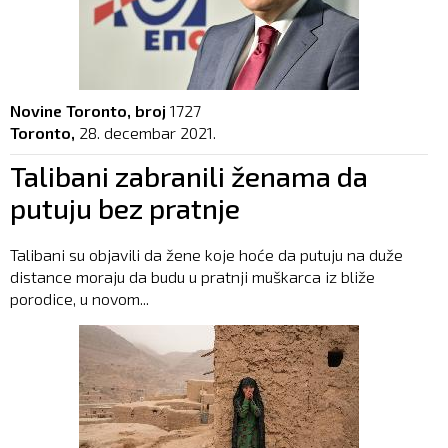
Novine Toronto, broj
1727
Toronto,
28. decembar 2021.
Talibani zabranili ženama da
putuju bez pratnje
Talibani su objavili da žene koje hoće da putuju na duže
distance moraju da budu u pratnji muškarca iz bliže
porodice, u novom...