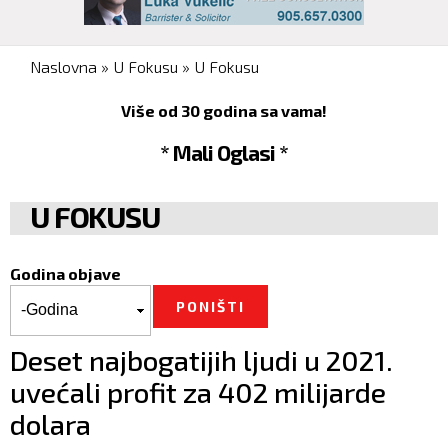
You are here
Naslovna
»
U Fokusu
»
U Fokusu
Više od 30 godina sa vama!
* Mali Oglasi *
U FOKUSU
Godina objave
Godina objave
Godina
Deset najbogatijih ljudi u 2021.
uvećali profit za 402 milijarde
dolara