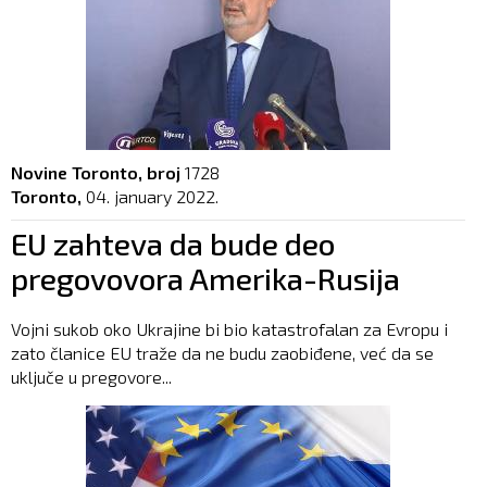
Novine Toronto, broj
1728
Toronto,
04. january 2022.
EU zahteva da bude deo
pregovovora Amerika-Rusija
Vojni sukob oko Ukrajine bi bio katastrofalan za Evropu i
zato članice EU traže da ne budu zaobiđene, već da se
uključe u pregovore...