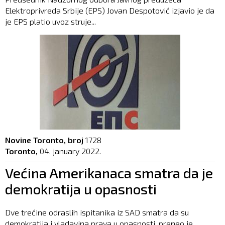
Elektroprivreda Srbije (EPS) Jovan Despotović izjavio je da
je EPS platio uvoz struje...
Novine Toronto, broj
1728
Toronto,
04. january 2022.
Većina Amerikanaca smatra da je
demokratija u opasnosti
Dve trećine odraslih ispitanika iz SAD smatra da su
demokratija i vladavina prava u opasnosti, preneo je