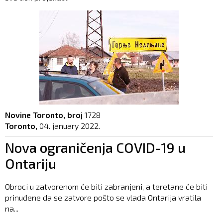
Novine Toronto, broj
1728
Toronto,
04. january 2022.
Nova ograničenja COVID-19 u
Ontariju
Obroci u zatvorenom će biti zabranjeni, a teretane će biti
prinuđene da se zatvore pošto se vlada Ontarija vratila
na...