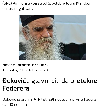
(SPC) Amfilohije koji se od 6. oktobra leči u Kliničkom
centru negativan...
Novine Toronto, broj
1632
Toronto,
23. oktobar 2020.
Đokoviću glavni cilj da pretekne
Federera
Đoković je prvi na ATP listi 291 nedelju, a prvi je Federer
sa 310 nedelja.