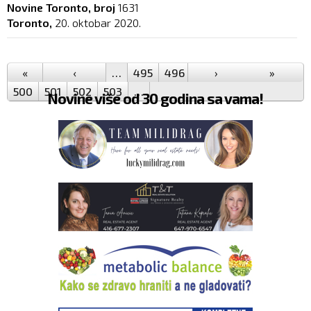
Novine Toronto, broj
1631
Toronto,
20. oktobar 2020.
Pages
«
‹
…
495
496
497
›
498
499
»
500
501
502
503
…
Novine više od 30 godina sa vama!