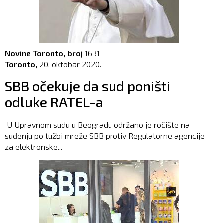
Novine Toronto, broj
1631
Toronto,
20. oktobar 2020.
SBB očekuje da sud poništi
odluke RATEL-a
U Upravnom sudu u Beogradu održano je ročište na
suđenju po tužbi mreže SBB protiv Regulatorne agencije
za elektronske...