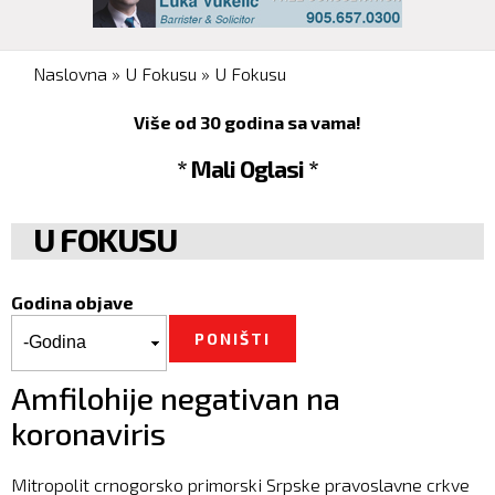
You are here
Naslovna
»
U Fokusu
»
U Fokusu
Više od 30 godina sa vama!
* Mali Oglasi *
U FOKUSU
Godina objave
Godina objave
Godina
Amfilohije negativan na
koronaviris
Mitropolit crnogorsko primorski Srpske pravoslavne crkve