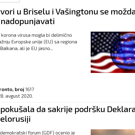
vori u Briselu i Vašingtonu se možd
nadopunjavati
korona virusa mogla bi delimično
ažnju Evropske unije (EU) sa regiona
alkana, ali je EU jasno...
ronto, broj
1617
28. avgust 2020.
 pokušala da sakrije podršku Deklara
elorusiji
 demokratski forum (GDF) ocenio je