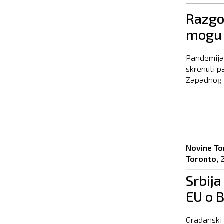
Pages
Razgo
mogu 
Pandemija 
skrenuti p
Zapadnog B
Novine To
Toronto,
Srbija
EU o B
Građanski