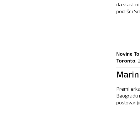
da vlast n
podršci Srb
Novine To
Toronto,
Marini
Premijerka
Beogradu 
poslovanju