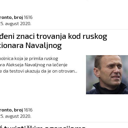
ronto, broj
1616
25. avgust 2020.
đeni znaci trovanja kod ruskog
cionara Navaljnog
lnica koja je primila ruskog
ra Alekseja Navaljnog na lečenje
e da testovi ukazuju da je on otrovan...
ronto, broj
1616
25. avgust 2020.