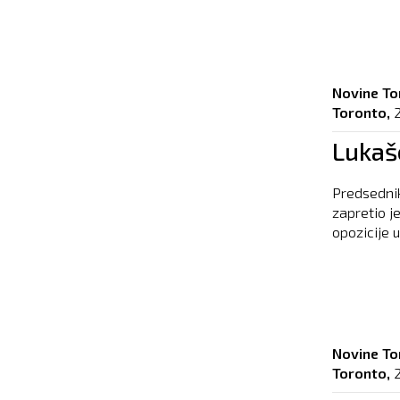
Novine To
Toronto,
Lukaš
Predsedni
zapretio j
opozicije u
Novine To
Toronto,