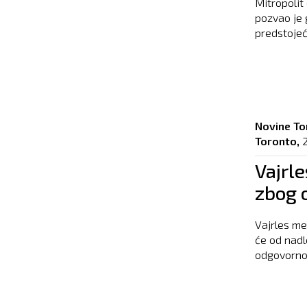
Mitropolit
pozvao je 
predstojeće
Novine To
Toronto,
Vajrle
zbog 
Vajrles me
će od nadl
odgovornos