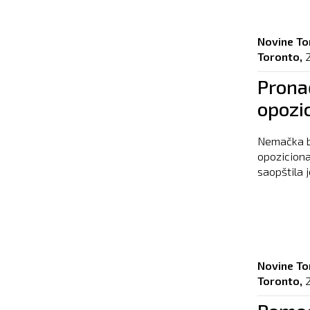
Novine To
Toronto,
Prona
opozi
Nemačka bo
opoziciona
saopštila j
Novine To
Toronto,