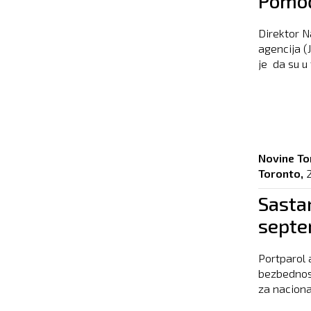
Pomoć
Direktor N
agencija (
je da su u 
Novine To
Toronto,
Sastan
sept
Portparol 
bezbednost
za naciona