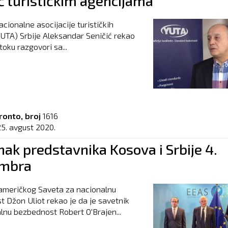
 turističkim agencijama
acionalne asocijacije turističkih
JUTA) Srbije Aleksandar Seničić rekao
toku razgovori sa...
ronto, broj
1616
25. avgust 2020.
ak predstavnika Kosova i Srbije 4.
embra
američkog Saveta za nacionalnu
 Džon Uliot rekao je da je savetnik
lnu bezbednost Robert O'Brajen...