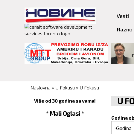
Vesti
Razno
You are here
Naslovna
»
U Fokusu
»
U Fokusu
U F
Više od 30 godina sa vama!
* Mali Oglasi *
Godina o
Godina o
Godina