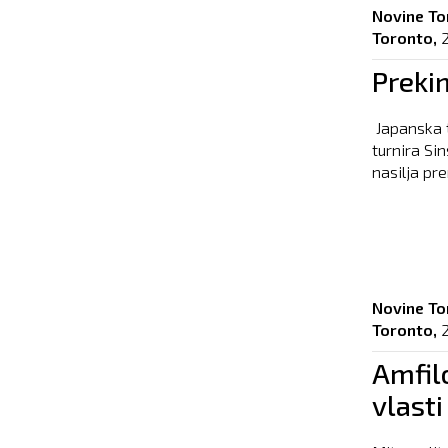
Novine To
Toronto,
Prekin
Japanska 
turnira Sin
nasilja pr
Novine To
Toronto,
Amfilo
vlasti