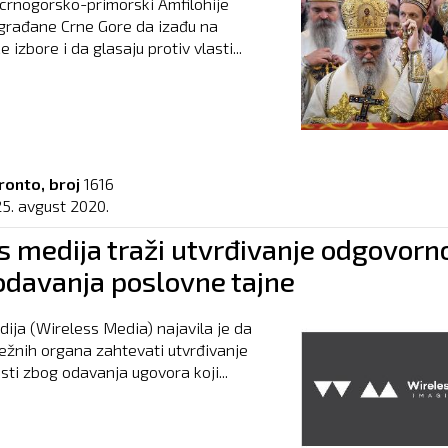
 crnogorsko-primorski Amfilohije
građane Crne Gore da izađu na
 izbore i da glasaju protiv vlasti...
ronto, broj
1616
25. avgust 2020.
s medija traži utvrđivanje odgovorn
odavanja poslovne tajne
dija (Wireless Media) najavila je da
ežnih organa zahtevati utvrđivanje
ti zbog odavanja ugovora koji...