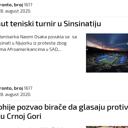
ronto, broj
1617
28. avgust 2020.
ut teniski turnir u Sinsinatiju
teniserka Naomi Osaka povukla se sa
sinati u Njujorku iz protesta zbog
ema Afroamerikancima u SAD,...
ronto, broj
1617
28. avgust 2020.
hije pozvao birače da glasaju protiv
 u Crnoj Gori