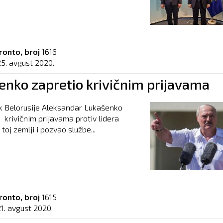
ronto, broj
1616
25. avgust 2020.
enko zapretio krivičnim prijavama
k Belorusije Aleksandar Lukašenko
e krivičnim prijavama protiv lidera
 toj zemlji i pozvao službe...
ronto, broj
1615
21. avgust 2020.