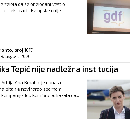
ije želela da se obelodani vest o
ije Deklaraciji Evropske unije...
ronto, broj
1617
28. avgust 2020.
ka Tepić nije nadležna institucija
 Srbija Ana Brnabić je danas u
na pitanje novinarao spornom
 kompanije Telekom Srbija, kazala da...