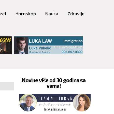
sti
Horoskop
Nauka
Zdravlje
Novine više od 30 godina sa
vama!