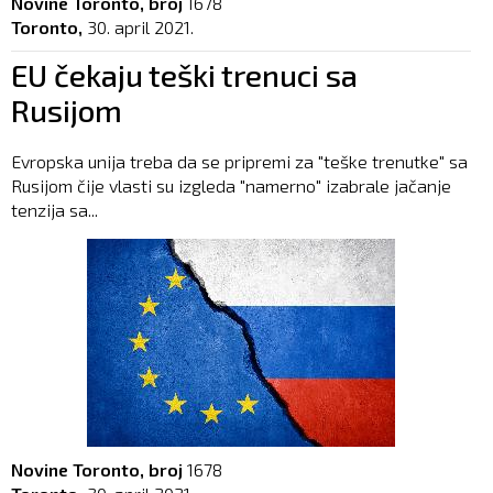
Novine Toronto, broj
1678
Toronto,
30. april 2021.
EU čekaju teški trenuci sa
Rusijom
Evropska unija treba da se pripremi za "teške trenutke" sa
Rusijom čije vlasti su izgleda "namerno" izabrale jačanje
tenzija sa...
Novine Toronto, broj
1678