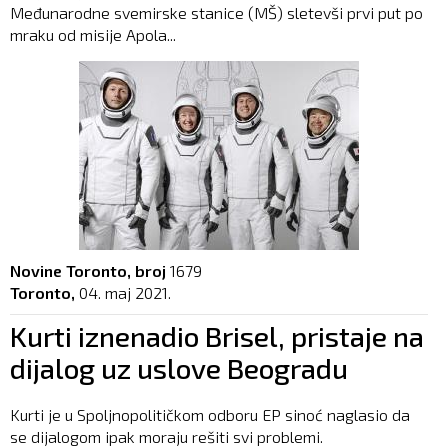
Međunarodne svemirske stanice (MŠ) sletevši prvi put po
mraku od misije Apola...
Novine Toronto, broj
1679
Toronto,
04. maj 2021.
Kurti iznenadio Brisel, pristaje na
dijalog uz uslove Beogradu
Kurti je u Spoljnopolitičkom odboru EP sinoć naglasio da
se dijalogom ipak moraju rešiti svi problemi.