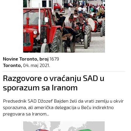
Novine Toronto, broj
1679
Toronto,
04. maj 2021.
Razgovore o vraćanju SAD u
sporazum sa Iranom
Predsednik SAD Džozef Bajden želi da vrati zemlju u okvir
sporazuma, ali američka delegacija u Beču indirektno
pregovara sa Iranom...