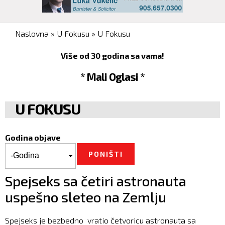
You are here
Naslovna
»
U Fokusu
»
U Fokusu
Više od 30 godina sa vama!
* Mali Oglasi *
U FOKUSU
Godina objave
Godina objave
Godina
Spejseks sa četiri astronauta
uspešno sleteo na Zemlju
Spejseks je bezbedno vratio četvoricu astronauta sa