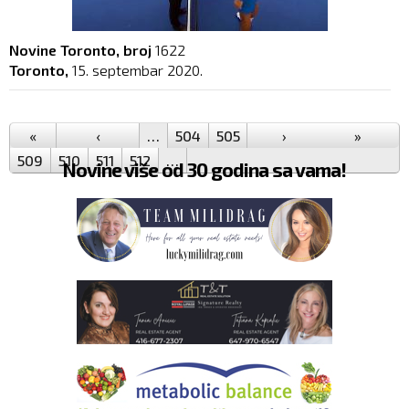
Novine Toronto, broj
1622
Toronto,
15. septembar 2020.
Pages
«
‹
…
504
505
506
›
507
508
»
509
510
511
512
…
Novine više od 30 godina sa vama!