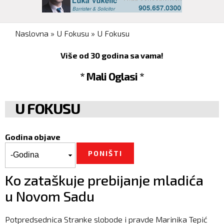
You are here
Naslovna
»
U Fokusu
»
U Fokusu
Više od 30 godina sa vama!
* Mali Oglasi *
U FOKUSU
Godina objave
Godina objave
Godina
Ko zataškuje prebijanje mladića
u Novom Sadu
Potpredsednica Stranke slobode i pravde Marinika Tepić