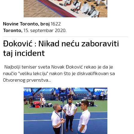
Novine Toronto, broj
1622
Toronto,
15. septembar 2020.
Đoković : Nikad neću zaboraviti
taj incident
Najbolji teniser sveta Novak Đoković rekao je da je
naučio "veliku lekciju" nakon što je diskvalifikovan sa
Otvorenog prvenstva...