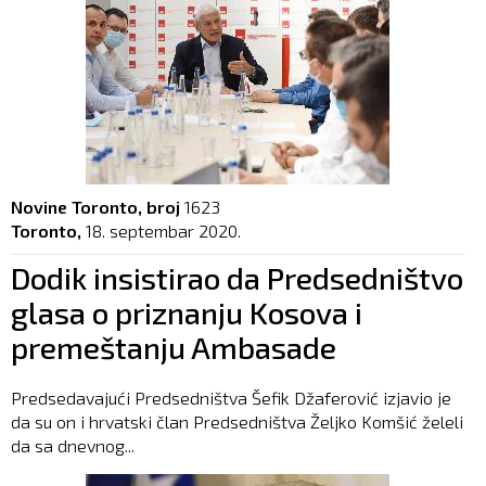
Novine Toronto, broj
1623
Toronto,
18. septembar 2020.
Dodik insistirao da Predsedništvo
glasa o priznanju Kosova i
premeštanju Ambasade
Predsedavajući Predsedništva Šefik Džaferović izjavio je
da su on i hrvatski član Predsedništva Željko Komšić želeli
da sa dnevnog...