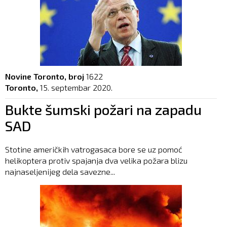
Novine Toronto, broj
1622
Toronto,
15. septembar 2020.
Bukte šumski požari na zapadu
SAD
Stotine američkih vatrogasaca bore se uz pomoć
helikoptera protiv spajanja dva velika požara blizu
najnaseljenijeg dela savezne...