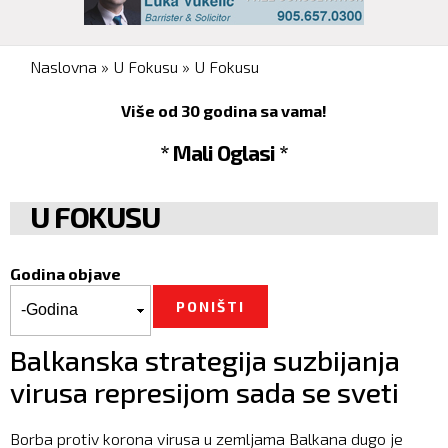
You are here
Naslovna
»
U Fokusu
»
U Fokusu
Više od 30 godina sa vama!
* Mali Oglasi *
U FOKUSU
Godina objave
Godina objave
Godina
Balkanska strategija suzbijanja
virusa represijom sada se sveti
Borba protiv korona virusa u zemljama Balkana dugo je