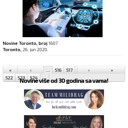
Novine Toronto, broj
1607
Toronto,
26. jun 2020.
Pages
«
‹
…
516
517
518
›
519
520
»
521
522
523
524
…
Novine više od 30 godina sa vama!