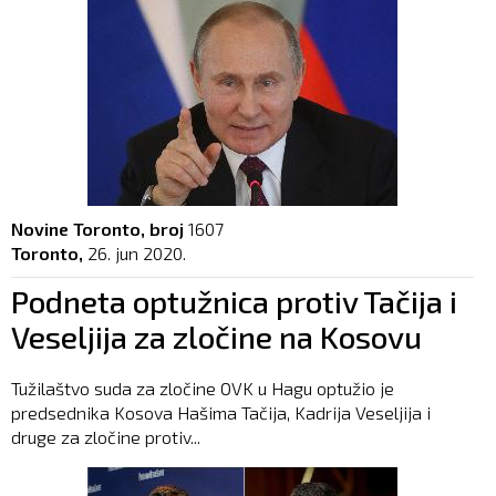
Novine Toronto, broj
1607
Toronto,
26. jun 2020.
Podneta optužnica protiv Tačija i
Veseljija za zločine na Kosovu
Tužilaštvo suda za zločine OVK u Hagu optužio je
predsednika Kosova Hašima Tačija, Kadrija Veseljija i
druge za zločine protiv...