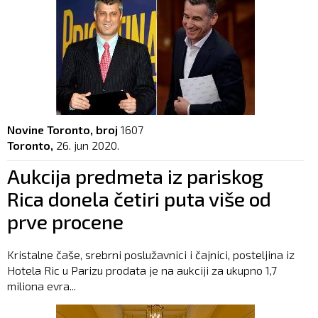
Novine Toronto, broj
1607
Toronto,
26. jun 2020.
Aukcija predmeta iz pariskog
Rica donela četiri puta više od
prve procene
Kristalne čaše, srebrni poslužavnici i čajnici, posteljina iz
Hotela Ric u Parizu prodata je na aukciji za ukupno 1,7
miliona evra...