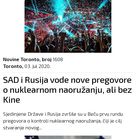
Novine Toronto, broj
1608
Toronto,
03. jul 2020.
SAD i Rusija vode nove pregovore
o nuklearnom naoružanju, ali bez
Kine
Sjedinjene Države i Rusija zvršile su u Beču prvu rundu
pregovora o kontroli nuklearnog naoružanja, čiji je cilj
stvaranje novog...