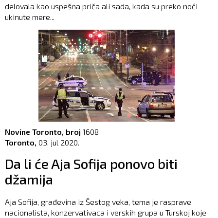
delovala kao uspešna priča ali sada, kada su preko noći
ukinute mere...
Novine Toronto, broj
1608
Toronto,
03. jul 2020.
Da li će Aja Sofija ponovo biti
džamija
Aja Sofija, građevina iz Šestog veka, tema je rasprave
nacionalista, konzervativaca i verskih grupa u Turskoj koje