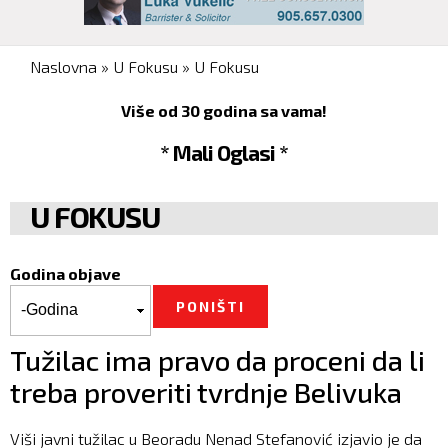
You are here
Naslovna
»
U Fokusu
»
U Fokusu
Više od 30 godina sa vama!
* Mali Oglasi *
U FOKUSU
Godina objave
Godina objave
Godina
Tužilac ima pravo da proceni da li
treba proveriti tvrdnje Belivuka
Viši javni tužilac u Beoradu Nenad Stefanović izjavio je da