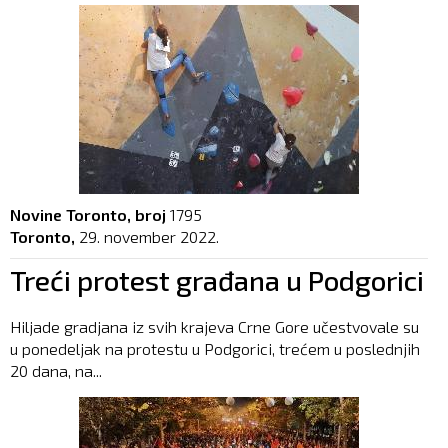
Novine Toronto, broj
1795
Toronto,
29. november 2022.
Treći protest građana u Podgorici
Hiljade gradjana iz svih krajeva Crne Gore učestvovale su
u ponedeljak na protestu u Podgorici, trećem u poslednjih
20 dana, na...