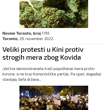
Novine Toronto, broj
1795
Toronto,
29. november 2022.
Veliki protesti u Kini protiv
strogih mera zbog Kovida
„Većina demonstranata traži popuštanje mera protiv
korone, a ne kraj Komunističke partije. Pa opet, događaji
stavljaju šefa države...