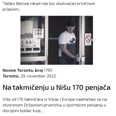
"Veljko Belivuk nikad nije bio obuhvaćen krivičnom
prijavom...
Novine Toronto, broj
1795
Toronto,
29. november 2022.
Na takmičenju u Nišu 170 penjača
Više od 170 takmičara iz Srbije i Evrope nadmetalo se na
otvorenom Državnom prvenstvu u sportskom penjanju u
disciplini bolder koje...