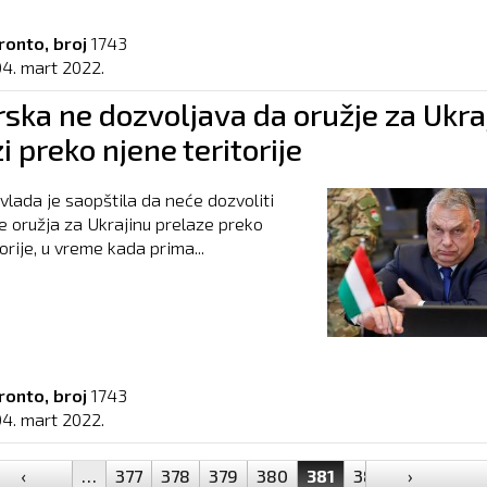
ronto, broj
1743
04. mart 2022.
ska ne dozvoljava da oružje za Ukra
i preko njene teritorije
lada je saopštila da neće dozvoliti
e oružja za Ukrajinu prelaze preko
orije, u vreme kada prima...
ronto, broj
1743
04. mart 2022.
‹
…
377
378
379
380
381
382
383
›
384