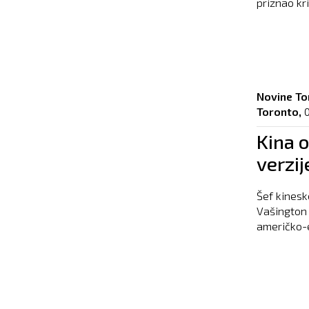
priznao kri
Novine To
Toronto,
Kina o
verzi
Šef kinesk
Vašington 
američko-e