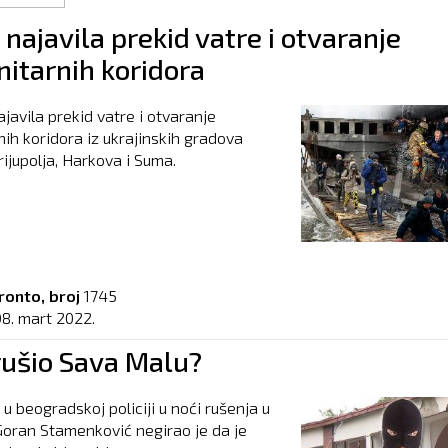
 najavila prekid vatre i otvaranje
itarnih koridora
ajavila prekid vatre i otvaranje
ih koridora iz ukrajinskih gradova
rijupolja, Harkova i Suma.
ronto, broj
1745
08. mart 2022.
rušio Sava Malu?
u beogradskoj policiji u noći rušenja u
oran Stamenković negirao je da je