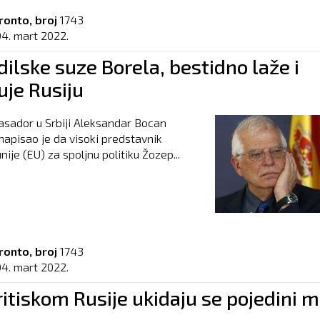
ronto, broj
1743
04. mart 2022.
ilske suze Borela, bestidno laže i
uje Rusiju
sador u Srbiji Aleksandar Bocan
apisao je da visoki predstavnik
ije (EU) za spoljnu politiku Žozep...
ronto, broj
1743
04. mart 2022.
itiskom Rusije ukidaju se pojedini m