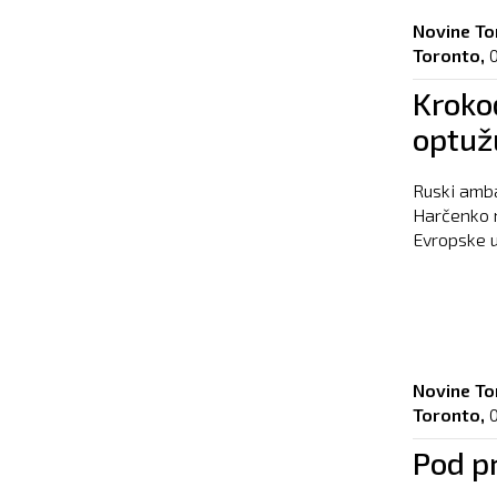
Novine To
Toronto,
Krokod
optuž
Ruski amba
Harčenko n
Evropske un
Novine To
Toronto,
Pod pr