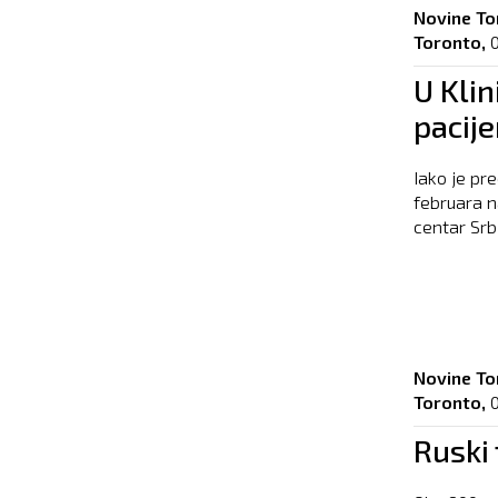
Novine To
Toronto,
U Klin
pacij
Iako je pr
februara na
centar Srbi
Novine To
Toronto,
Ruski 