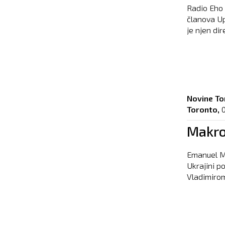
Radio Eho
članova Up
je njen dir
Novine To
Toronto,
Makron
Emanuel Ma
Ukrajini p
Vladimirom