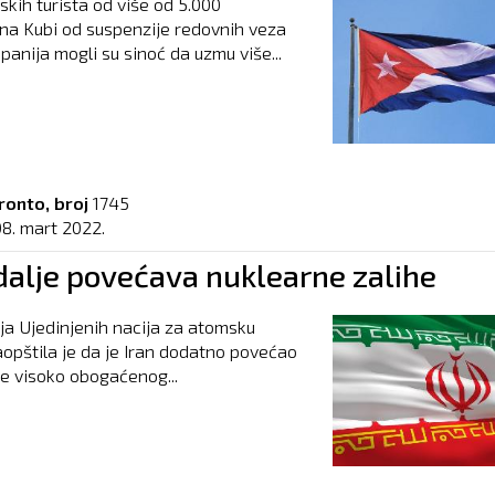
skih turista od više od 5.000
 na Kubi od suspenzije redovnih veza
panija mogli su sinoć da uzmu više...
ronto, broj
1745
08. mart 2022.
 dalje povećava nuklearne zalihe
ja Ujedinjenih nacija za atomsku
aopštila je da je Iran dodatno povećao
he visoko obogaćenog...