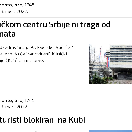
ronto, broj
1745
08. mart 2022.
ičkom centru Srbije ni traga od
enata
edsednik Srbije Aleksandar Vučić 27.
javio da će "renovirani" Klinički
je (KCS) primiti prve...
ronto, broj
1745
08. mart 2022.
turisti blokirani na Kubi