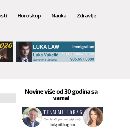
sti
Horoskop
Nauka
Zdravlje
Novine više od 30 godina sa
vama!