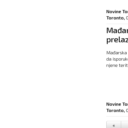
Novine To
Toronto,
Mađar
prelaz
Mađarska v
da isporuk
njene terit
Novine To
Toronto,
«