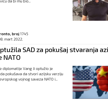
vicu da bi mu bio...
ronto, broj
1745
08. mart 2022.
ptužila SAD za pokušaj stvaranja az
je NATO
e diplomatije Vang Ji optužio je
da pokušava da stvori azijsku verziju
vropskog vojnog saveza NATO i...