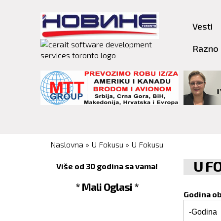
Vesti
Razno
You are here
Naslovna
»
U Fokusu
»
U Fokusu
U F
Više od 30 godina sa vama!
* Mali Oglasi *
Godina o
Godina o
Godina