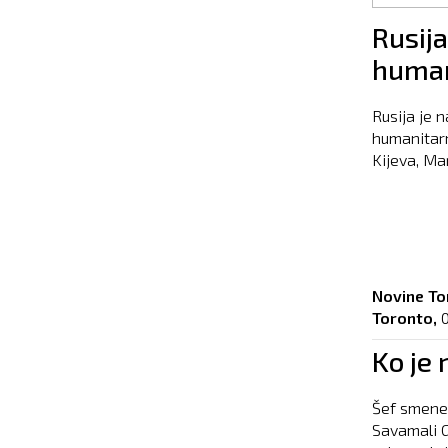
Pages
Rusija
human
Rusija je n
humanitarn
Kijeva, Ma
Novine To
Toronto,
Ko je 
Šef smene 
Savamali G