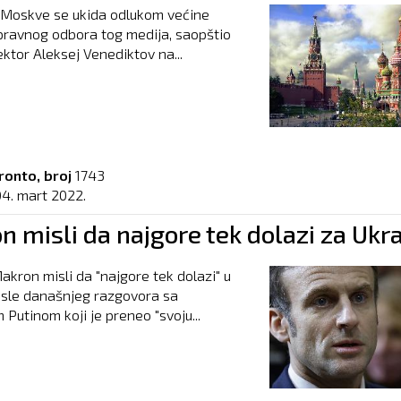
 Moskve se ukida odlukom većine
ravnog odbora tog medija, saopštio
ektor Aleksej Venediktov na...
ronto, broj
1743
04. mart 2022.
 misli da najgore tek dolazi za Ukra
kron misli da "najgore tek dolazi" u
osle današnjeg razgovora sa
 Putinom koji je preneo "svoju...