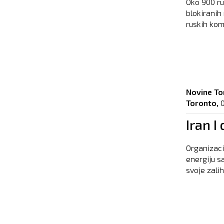
Oko 900 ru
blokiranih
ruskih kom
Novine To
Toronto,
Iran I
Organizaci
energiju s
svoje zali