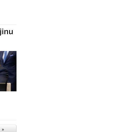
jinu
»
385