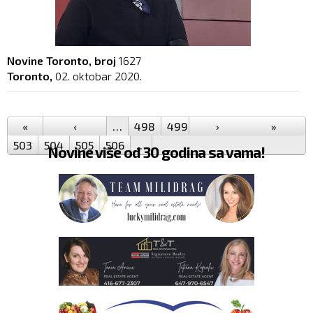
Novine Toronto, broj
1627
Toronto,
02. oktobar 2020.
Pages
«
‹
…
498
499
500
›
501
502
»
503
504
505
506
…
Novine više od 30 godina sa vama!