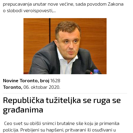
prepucavanja unutar nove većine, sada povodom Zakona
o slobodi veroispovesti,...
Novine Toronto, broj
1628
Toronto,
06. oktobar 2020.
Republička tužiteljka se ruga se
građanima
Ceo svet su obišli snimci brutalne sile koju je primenila
policija. Prebijeni su hapšeni, pritvarani ili osuđivani u