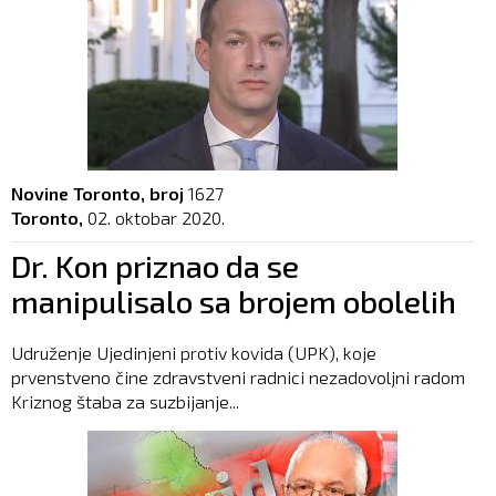
Novine Toronto, broj
1627
Toronto,
02. oktobar 2020.
Dr. Kon priznao da se
manipulisalo sa brojem obolelih
Udruženje Ujedinjeni protiv kovida (UPK), koje
prvenstveno čine zdravstveni radnici nezadovoljni radom
Kriznog štaba za suzbijanje...