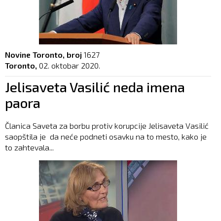
Novine Toronto, broj
1627
Toronto,
02. oktobar 2020.
Jelisaveta Vasilić neda imena
paora
Članica Saveta za borbu protiv korupcije Jelisaveta Vasilić
saopštila je da neće podneti osavku na to mesto, kako je
to zahtevala...