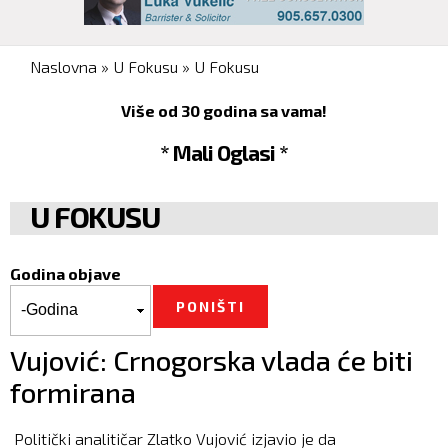
You are here
Naslovna
»
U Fokusu
»
U Fokusu
Više od 30 godina sa vama!
* Mali Oglasi *
U FOKUSU
Godina objave
Godina objave
Godina
Vujović: Crnogorska vlada će biti
formirana
Politički analitičar Zlatko Vujović izjavio je da