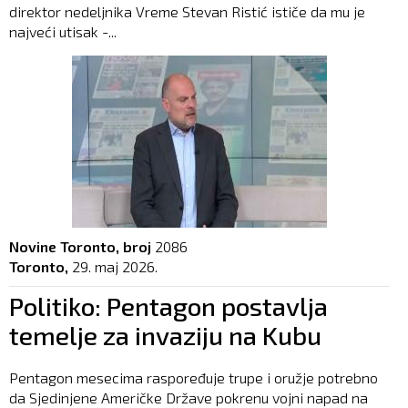
direktor nedeljnika Vreme Stevan Ristić ističe da mu je
najveći utisak -...
Novine Toronto, broj
2086
Toronto,
29. maj 2026.
Politiko: Pentagon postavlja
temelje za invaziju na Kubu
Pentagon mesecima raspoređuje trupe i oružje potrebno
da Sjedinjene Američke Države pokrenu vojni napad na