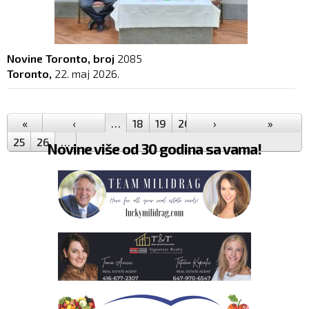
Novine Toronto, broj
2085
Toronto,
22. maj 2026.
Pages
«
‹
…
18
19
20
21
›
22
23
»
24
25
26
…
Novine više od 30 godina sa vama!