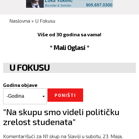
You are here
Naslovna
»
U Fokusu
Više od 30 godina sa vama!
* Mali Oglasi *
U FOKUSU
Godina objave
Godina objave
Godina
"Na skupu smo videli političku
zrelost studenata"
Komentarišući za N1 skup na Slaviji u subotu, 23. Maja,