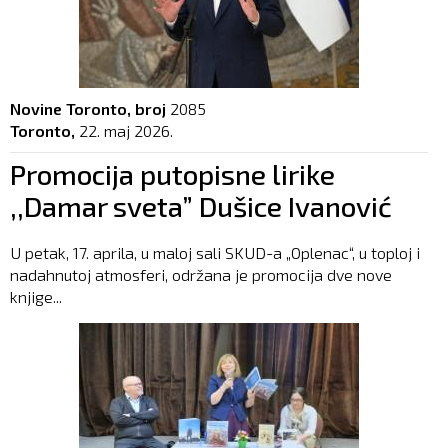
Novine Toronto, broj
2085
Toronto,
22. maj 2026.
Promocija putopisne lirike
,,Damar sveta” Dušice Ivanović
U petak, 17. aprila, u maloj sali SKUD-a „Oplenac“, u toploj i
nadahnutoj atmosferi, održana je promocija dve nove
knjige...