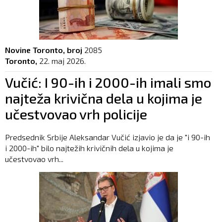
Novine Toronto, broj
2085
Toronto,
22. maj 2026.
Vučić: I 90-ih i 2000-ih imali smo
najteža krivična dela u kojima je
učestvovao vrh policije
Predsednik Srbije Aleksandar Vučić izjavio je da je "i 90-ih
i 2000-ih" bilo najtežih krivičnih dela u kojima je
učestvovao vrh...