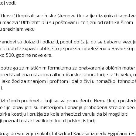
oj vodi.
 kovači kopirali su rimske šlemove i kasnije dizajnirali sopstv
a mačevi "Ulfbreht" bili su poštovani i cenjeni od ratnika širom
u srednjem veku.
rendovi su dolazili i odlazili, poput običaja da se bebama vezuj
 bi dobile kupasti oblik, što je praksa zabeležena u Bavarskoj i
ko 500. godine nove ere.
 potraga za mističnim formulama za pretvaranje običnih materi
 predstavljena ostacima alhemičarske laboratorije iz 16. veka, n
, iako žeđ za znanjem i profitom i dalje živi u nemačkoj tehnolo
i.
 izloženih predmeta, koji su svi pronađeni u Nemačkoj u posled
enije, obavijeni su misterijom. Lobanja probodena strelom deo 
birke kostiju i oružja za koje arheolozi veruju da bi mogli biti
ji poznati ostaci velike bitke u ljudskoj istoriji.
 drugi drevni vojni sukob, bitka kod Kadeša između Egipćana i H