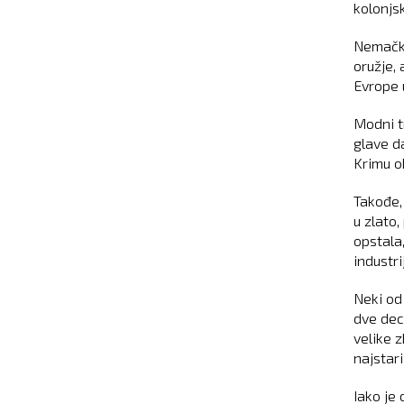
kolonjsk
Nemački
oružje, 
Evrope 
Modni t
glave da
Krimu o
Takođe,
u zlato,
opstala
industrij
Neki od
dve dec
velike z
najstari
Iako je