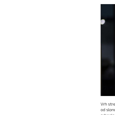
Vrh str
od slon