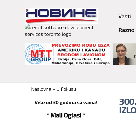
Vesti
Razno
You are here
Naslovna
»
U Fokusu
300
Više od 30 godina sa vama!
IZLO
* Mali Oglasi *