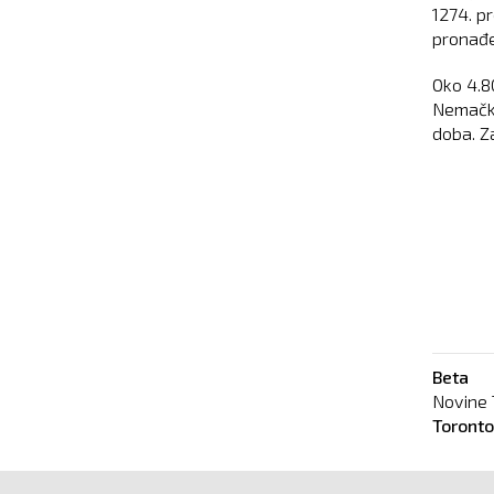
1274. p
pronađen
Oko 4.8
Nemačke,
doba. Za
Beta
Novine 
Toront