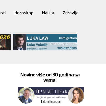
sti
Horoskop
Nauka
Zdravlje
Novine više od 30 godina sa
vama!