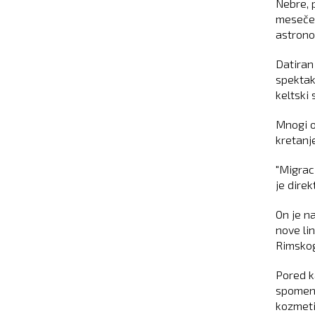
Nebre, p
mesečev
astronom
Datiran 
spektaku
keltski 
Mnogi o
kretanje
"Migrac
je direk
On je n
nove lin
Rimskog
Pored k
spomeni
kozmeti