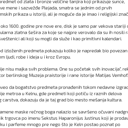
redmet od zlata i bronze veličine tanjira koji prikazuje sunce,
e mene i sazvežđe Plejada, smatra se jednim od prvih
skih prikaza u istoriji, ali je moguće da je imao i religijski znač
oko 1600. godine pre nove ere, disk je samo par vekova stariji o
larna zlatna šešira za koje se najpre verovalo da su ih nosili r
sveštenici ali koji su mogli da služe i kao primitivni kalendari.
d izloženih predmeta pokazuju koliko je napredak bio povezan
m ljudi, robe i ideja u i kroz Evropu.
ije nisu majka svih problema. One su početak svih inovacija", r
tor berlinskog Muzeja praistorije i rane istorije Matijas Vemhof
aveo da bogatstvo predmeta pronađenih tokom nedavne izgra
ije metroa u Kelnu, gde predmeti koji potiču iz raznih delova
 carstva, dokazuju da je taj grad bio mesto mešanja kultura.
amene maske rečnog boga nalazio se savršeno očuvani nadgr
k trgovca po imenu Sekstus Haparonijus Justinus koji je proda
ku i parfeme mnogo pre nego što je Keln postao poznat po