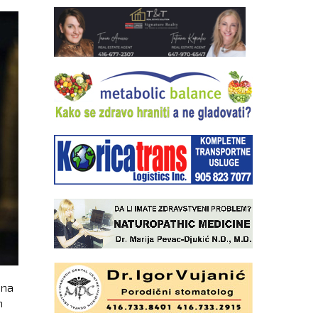
ena
h