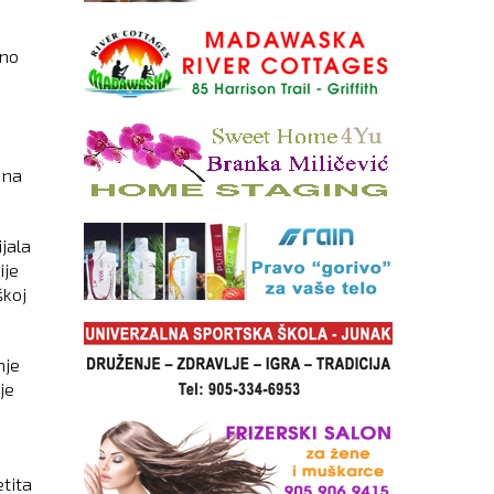
eno
u
 na
jala
ije
škoj
nje
je
etita