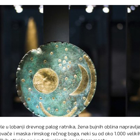
ele u lobanji drevnog palog ratnika, žena bujnih oblina napravlj
ovače i maska rimskog rečnog boga, neki su od oko 1.000 veliki