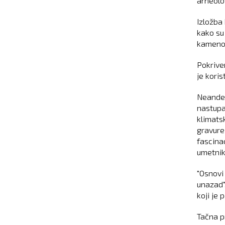
arheolo
Izložba
kako su
kameno
Pokrive
je kori
Neander
nastupa
klimatsk
gravure
fascina
umetnik
"Osnovi
unazad"
koji je
Tačna p