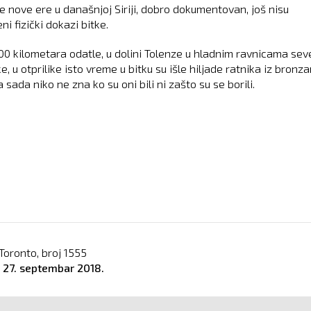
re nove ere u današnjoj Siriji, dobro dokumentovan, još nisu
i fizički dokazi bitke.
00 kilometara odatle, u dolini Tolenze u hladnim ravnicama sev
 u otprilike isto vreme u bitku su išle hiljade ratnika iz bronz
 sada niko ne zna ko su oni bili ni zašto su se borili.
Toronto, broj
1555
o
27. septembar 2018.