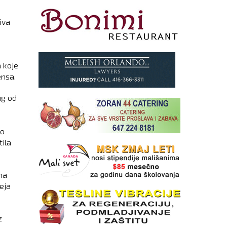
iva
 koje
ensa.
ug od
 o
tila
na
eja
z