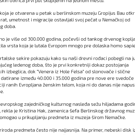
ških otkrića prvi put skupljenih na jednom mestu.
 koja je otvarena u petak u berlinskom muzeju Gropijus Bau otkr
 rat, umetnost i migracije ostavljali svoj pečat u Nemačkoj od
g doba.
no je više od 300.000 godina, počevši od tankog drvenog koplja
stila vrsta koja je lutala Evropom mnogo pre dolaska homo sapi
talske sekire pokazuju kako su naši drevni rođaci pobegli na j
jućeg ledenog doba, što je prvi konkretniji dokaz postojanja
ih izbeglica, dok "Venera iz Hole Felsa" od slonovače i slične
 datirane između 40.000 i 35.000 godina pre nove ere svedoče
ciji ranih Evropljana ženskim telom, koja ni do danas nije napus
e.
 evropskog zajedničkog kulturnog nasleđa sežu hiljadama godi
, rekla je Kristina Hak, zamenica šefa Berlinskog državnog muz
 pomogao u prikupljanju predmeta iz muzeja širom Nemačke.
riroda predmeta često nije najjasnija. Na primer, nebeski disk i