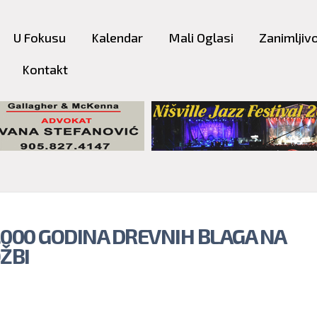
Skip to
main
U Fokusu
Kalendar
Mali Oglasi
Zanimljivo
content
Kontakt
.000 GODINA DREVNIH BLAGA NA
ŽBI