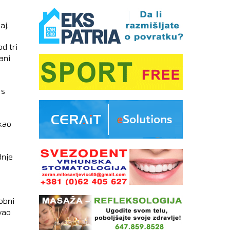
aj.
d tri
ani
 s
ekao
.
dnje
obni
vao