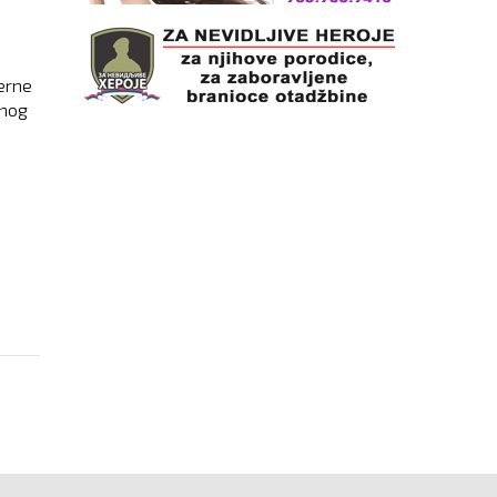
erne
anog