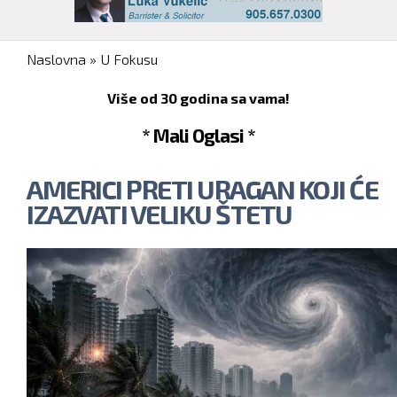
You are here
Naslovna
»
U Fokusu
Više od 30 godina sa vama!
* Mali Oglasi *
AMERICI PRETI URAGAN KOJI ĆE
IZAZVATI VELIKU ŠTETU