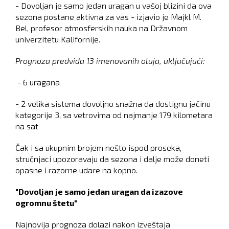
- Dovoljan je samo jedan uragan u vašoj blizini da ova
sezona postane aktivna za vas - izjavio je Majkl M.
Bel, profesor atmosferskih nauka na Državnom
univerzitetu Kalifornije.
Prognoza predviđa 13 imenovanih oluja, uključujući:
- 6 uragana
- 2 velika sistema dovoljno snažna da dostignu jačinu
kategorije 3, sa vetrovima od najmanje 179 kilometara
na sat
Čak i sa ukupnim brojem nešto ispod proseka,
stručnjaci upozoravaju da sezona i dalje može doneti
opasne i razorne udare na kopno.
"Dovoljan je samo jedan uragan da izazove
ogromnu štetu"
Najnovija prognoza dolazi nakon izveštaja