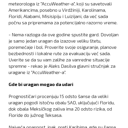
meteorologa iz "AccuWeather-a", koji su savetovali
Amerikancima, posebno u Virdžiniji, Karolinama,
Floridi, Alabami, Misisipiju i Luizijani, da već sada
počnu sa pripremama za potencijalno razorno vreme.
- Nema razloga da ove godine spustite gard. Dovoljan
je samo jedan uragan da izazove veliku štetu,
poremećaje i bol. Proverite svoje osiguranje, planove
bezbednosti i lokalne rute za evakuaciju već sada.
Uverite se da su vam zalihe za vanredne situacije
spremne - rekao je Aleks Dasilva glavni stručnjak za
uragane iz "AccuWeather-a".
Gde bi uragan mogao da udari
Prognostičari procenjuju 15 odsto šanse da veliki
uragan pogodi istočnu obalu SAD, uključujući Floridu,
dok obala Meksičkog zaliva ima 20 odsto rizika, od
Floride do južnog Teksasa.
Najveća opasnost, ipak, preti Karibima, gde su šanse