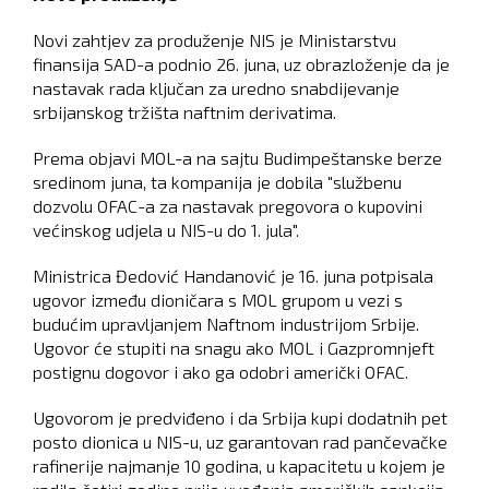
Novi zahtjev za produženje NIS je Ministarstvu
finansija SAD-a podnio 26. juna, uz obrazloženje da je
nastavak rada ključan za uredno snabdijevanje
srbijanskog tržišta naftnim derivatima.
Prema objavi MOL-a na sajtu Budimpeštanske berze
sredinom juna, ta kompanija je dobila "službenu
dozvolu OFAC-a za nastavak pregovora o kupovini
većinskog udjela u NIS-u do 1. jula".
Ministrica Đedović Handanović je 16. juna potpisala
ugovor između dioničara s MOL grupom u vezi s
budućim upravljanjem Naftnom industrijom Srbije.
Ugovor će stupiti na snagu ako MOL i Gazpromnjeft
postignu dogovor i ako ga odobri američki OFAC.
Ugovorom je predviđeno i da Srbija kupi dodatnih pet
posto dionica u NIS-u, uz garantovan rad pančevačke
rafinerije najmanje 10 godina, u kapacitetu u kojem je