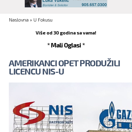
You are here
Naslovna
»
U Fokusu
Više od 30 godina sa vama!
* Mali Oglasi *
AMERIKANCI OPET PRODUŽILI
LICENCU NIS-U