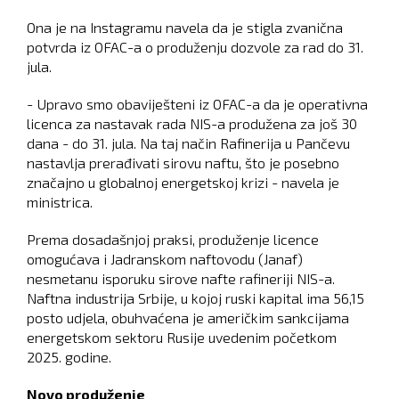
Ona je na Instagramu navela da je stigla zvanična
potvrda iz OFAC-a o produženju dozvole za rad do 31.
jula.
- Upravo smo obaviješteni iz OFAC-a da je operativna
licenca za nastavak rada NIS-a produžena za još 30
dana - do 31. jula. Na taj način Rafinerija u Pančevu
nastavlja prerađivati sirovu naftu, što je posebno
značajno u globalnoj energetskoj krizi - navela je
ministrica.
Prema dosadašnjoj praksi, produženje licence
omogućava i Jadranskom naftovodu (Janaf)
nesmetanu isporuku sirove nafte rafineriji NIS-a.
Naftna industrija Srbije, u kojoj ruski kapital ima 56,15
posto udjela, obuhvaćena je američkim sankcijama
energetskom sektoru Rusije uvedenim početkom
2025. godine.
Novo produženje