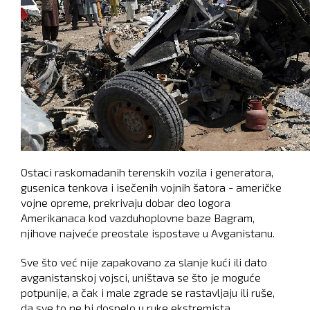
Ostaci raskomadanih terenskih vozila i generatora,
gusenica tenkova i isečenih vojnih šatora - američke
vojne opreme, prekrivaju dobar deo logora
Amerikanaca kod vazduhoplovne baze Bagram,
njihove najveće preostale ispostave u Avganistanu.
Sve što već nije zapakovano za slanje kući ili dato
avganistanskoj vojsci, uništava se što je moguće
potpunije, a čak i male zgrade se rastavljaju ili ruše,
da sve to ne bi dospelo u ruke ekstremista.