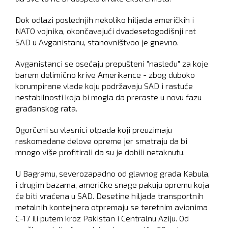
Dok odlazi poslednjih nekoliko hiljada američkih i
NATO vojnika, okončavajući dvadesetogodišnji rat
SAD u Avganistanu, stanovništvoo je gnevno.
Avganistanci se osećaju prepušteni "nasleđu" za koje
barem delimično krive Amerikance - zbog duboko
korumpirane vlade koju podržavaju SAD i rastuće
nestabilnosti koja bi mogla da preraste u novu fazu
građanskog rata.
Ogorčeni su vlasnici otpada koji preuzimaju
raskomadane delove opreme jer smatraju da bi
mnogo više profitirali da su je dobili netaknutu.
U Bagramu, severozapadno od glavnog grada Kabula,
i drugim bazama, američke snage pakuju opremu koja
će biti vraćena u SAD. Desetine hiljada transportnih
metalnih kontejnera otpremaju se teretnim avionima
C-17 ili putem kroz Pakistan i Centralnu Aziju. Od