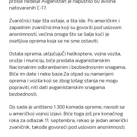
prošle nedelje Avganistan je napustilo 60 aviona
natovarenih C-17.
Zvaničnici taje šta ostaje, a šta ide. Po američkim i
zapadnim zvaničnicima koji su govorili pod uslovom
anonimnosti, većina onoga što se šalje kući je
osetljiva oprema koja se ne sme ostaviti.
Ostala oprema, uključujuĆi helikoptere, vojna vozila,
oružje i municiju, biće predata avganistanskim
Nacionalnim odbrambenim i bezbednosnim snagama.
Biće im date i neke baze.Za otpad su namenjeni
oprema i vozila koji se zbog lošeg stanja ne mogu
popraviti, niti dati avganistanskim snagama
bezbednosti.
Do sada je uništeno 1.300 komada opreme, navodi se
u američkoj vojnoj izjavi. Biće toga još pre konačnog
roka za odlazak 11. septembra, rekao je jedan američki
zvaničnik, takođe govoreći pod uslovom anonimnosti.