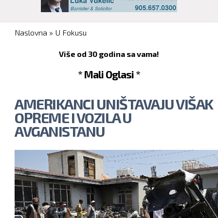
You are here
Naslovna
»
U Fokusu
Više od 30 godina sa vama!
* Mali Oglasi *
AMERIKANCI UNIŠTAVAJU VIŠAK
OPREME I VOZILA U
AVGANISTANU