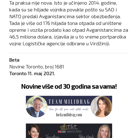
Ta praksa nije nova. Isto je učinjeno 2014. godine,
kada su se hiljade vojnika povukle pošto su SAD i
NATO predali Avganistancima sektor obezbeđenja.
Tada je više od 176 hiljada tona otpada od uništene
opreme i vozila prodato kao otpad Avganistancima za
46,5 miliona dolara, izjavila je u to vreme portparolka
vojne Logističke agencije odbrane u Virdžiniji.
Beta
Novine Toronto, broj
1681
Toronto
11. maj 2021.
Novine više od 30 godina sa vama!