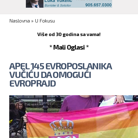
You are here
Naslovna
»
U Fokusu
Više od 30 godina sa vama!
* Mali Oglasi *
APEL 145 EVROPOSLANIKA
VUČIĆU DA OMOGUĆI
EVROPRAJD