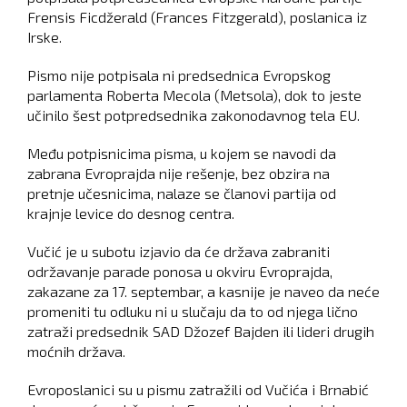
Frensis Ficdžerald (Frances Fitzgerald), poslanica iz
Irske.
Pismo nije potpisala ni predsednica Evropskog
parlamenta Roberta Mecola (Metsola), dok to jeste
učinilo šest potpredsednika zakonodavnog tela EU.
Među potpisnicima pisma, u kojem se navodi da
zabrana Evroprajda nije rešenje, bez obzira na
pretnje učesnicima, nalaze se članovi partija od
krajnje levice do desnog centra.
Vučić je u subotu izjavio da će država zabraniti
održavanje parade ponosa u okviru Evroprajda,
zakazane za 17. septembar, a kasnije je naveo da neće
promeniti tu odluku ni u slučaju da to od njega lično
zatraži predsednik SAD Džozef Bajden ili lideri drugih
moćnih država.
Evroposlanici su u pismu zatražili od Vučića i Brnabić