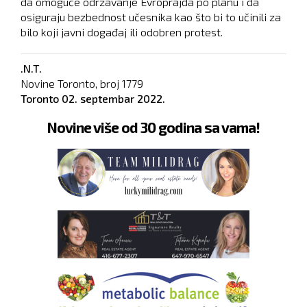
da omoguće održavanje Evroprajda po planu i da
osiguraju bezbednost učesnika kao što bi to učinili za
bilo koji javni događaj ili odobren protest.
.N.T.
Novine Toronto, broj
1779
Toronto
02. septembar 2022.
Novine više od 30 godina sa vama!