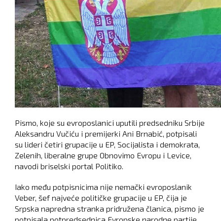
Pismo, koje su evroposlanici uputili predsedniku Srbije
Aleksandru Vučiću i premijerki Ani Brnabić, potpisali
su lideri četiri grupacije u EP, Socijalista i demokrata,
Zelenih, liberalne grupe Obnovimo Evropu i Levice,
navodi briselski portal Politiko.
Iako među potpisnicima nije nemački evroposlanik
Veber, šef najveće političke grupacije u EP, čija je
Srpska napredna stranka pridružena članica, pismo je
potpisala potpredsednica Evropske narodne partije